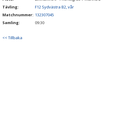
ANMÄLAN
Tävling:
F12 Sydvästra B2, vår
LIMHAMN BACKYARD ULTRA
Matchnummer:
132307045
Samling:
09:30
<< Tillbaka