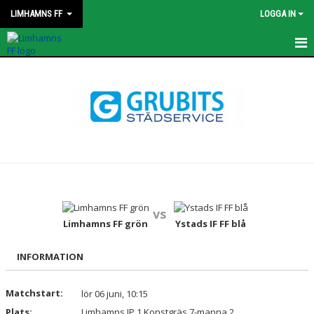
LIMHAMNS FF
LOGGA IN
HEM
KONTAKT
STYRELSEN
OM KLUBBEN
KALENDER
vs
Limhamns FF grön
Ystads IF FF blå
MATCHER
PROFILKLÄDER
INFORMATION
AVGIFTER
Matchstart:
lör 06 juni, 10:15
Plats:
Limhamns IP 1 Konstgräs 7-manna 2