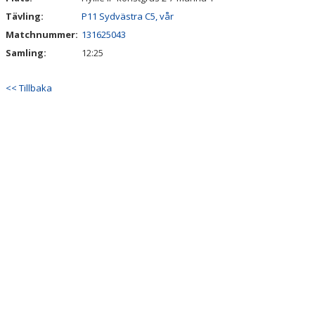
ANMÄLAN
Tävling:
P11 Sydvästra C5, vår
LIMHAMN BACKYARD ULTRA
Matchnummer:
131625043
Samling:
12:25
<< Tillbaka