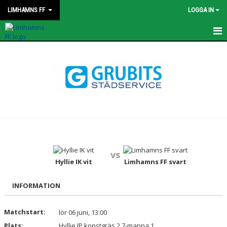
LIMHAMNS FF
LOGGA IN
HEM
KONTAKT
STYRELSEN
OM KLUBBEN
KALENDER
vs
Hyllie IK vit
Limhamns FF svart
MATCHER
PROFILKLÄDER
INFORMATION
AVGIFTER
Matchstart:
lör 06 juni, 13:00
Plats:
Hyllie IP konstgräs 2 7-manna 1