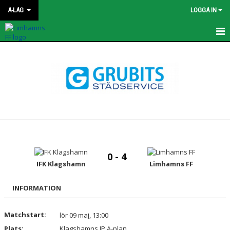
A-LAG
LOGGA IN
HEM
TRUPPEN
MATCHER
KALENDER
KONTAKT
0 - 4
NYHETER
IFK Klagshamn
Limhamns FF
BILDGALLERI
INFORMATION
BLI SPONSOR
Matchstart:
lör 09 maj, 13:00
Plats:
Klagshamns IP A-plan