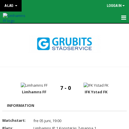
A-LAG
LOGGA IN
HEM
TRUPPEN
MATCHER
KALENDER
KONTAKT
7 - 0
NYHETER
Limhamns FF
IFK Ystad FK
BILDGALLERI
INFORMATION
BLI SPONSOR
Matchstart:
fre 05 juni, 19:00
Plats:
Limhamns IP 1 Konstgräs 7-manna 1