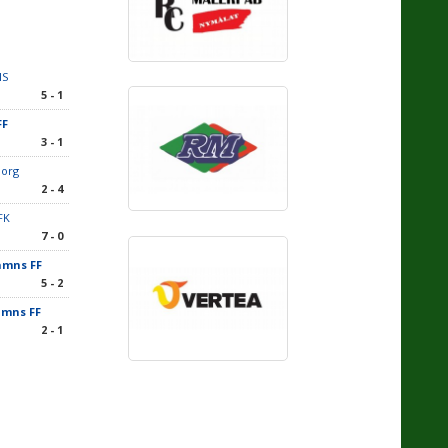
IS
5 - 1
FF
3 - 1
borg
2 - 4
FK
7 - 0
mns FF
5 - 2
mns FF
2 - 1