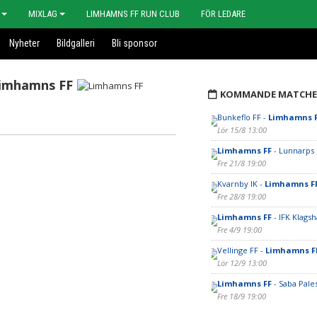
MIXLAG
LIMHAMNS FF RUN CLUB
FÖR LEDARE
Nyheter
Bildgalleri
Bli sponsor
imhamns FF
KOMMANDE MATCHE
Bunkeflo FF -
Limhamns 
Lör 15/8 13:00
Limhamns FF
- Lunnarps
Fre 21/8 19:00
Kvarnby IK -
Limhamns F
Fre 28/8 19:00
Limhamns FF
- IFK Klag
Fre 4/9 19:00
Vellinge FF -
Limhamns F
Lör 12/9 13:00
Limhamns FF
- Saba Pales
Fre 18/9 19:00