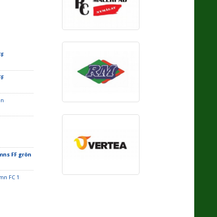
FF
FF
en
ns FF grön
mn FC 1