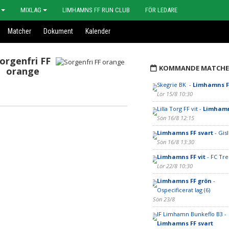
MIXLAG
LIMHAMNS FF RUN CLUB
FÖR LEDARE
Matcher
Dokument
Kalender
orgenfri FF
KOMMANDE MATCHE
orange
Skegrie BK -
Limhamns FF
Lör 15/8 10:30
Lilla Torg FF vit -
Limhamn
Sön 16/8 12:15
Limhamns FF svart
- Gisl
Sön 16/8 13:30
Limhamns FF vit
- FC Tre
Lör 22/8 10:30
Limhamns FF grön
-
Ospecificerat lag (6)
Sön 23/8
IF Limhamn Bunkeflo B3 -
Limhamns FF svart