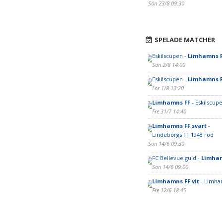
Sön 23/8 09:30
SPELADE MATCHER
Eskilscupen -
Limhamns 
Sön 2/8 14:00
Eskilscupen -
Limhamns 
Lör 1/8 13:20
Limhamns FF
- Eskilscup
Fre 31/7 14:40
Limhamns FF svart
-
Lindeborgs FF 1948 röd
Sön 14/6 09:30
FC Bellevue guld -
Limham
Sön 14/6 09:00
Limhamns FF vit
- Limha
Fre 12/6 18:45