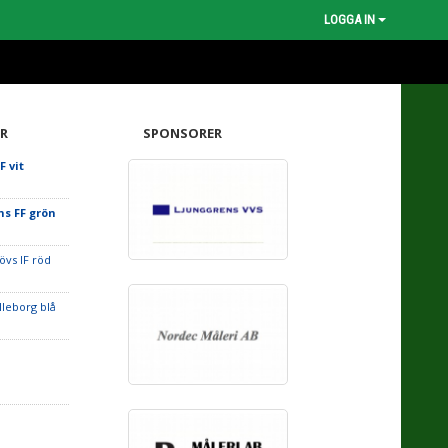
LOGGA IN
R
SPONSORER
 vit
s FF grön
övs IF röd
lleborg blå