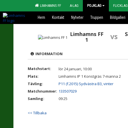
LIMHAMNS FF
A-LAG
POJKLAG
FLICKLAG
Hem
Kontakt
Nyheter
Truppen
Bildgalleri
Limhamns FF
S
vs
1
INFORMATION
Matchstart:
lör 24 januari, 10:00
Plats:
Limhamns IP 1 Konstgräs 7-manna 2
Tävling:
P11 (f.2015) Sydvästra B3, vinter
Matchnummer:
133507029
Samling:
09:25
<< Tillbaka