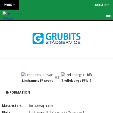
P2015
LOGGA IN
HEM
KONTAKT
NYHETER
TRUPPEN
BILDGALLERI
vs
MATCHER
Limhamns FF svart
Trelleborgs FF blå
DOKUMENT
INFORMATION
KALENDER
Matchstart:
lör 30 maj, 13:15
Plats:
Limhamns IP 1 Konstgräs 7-manna 1