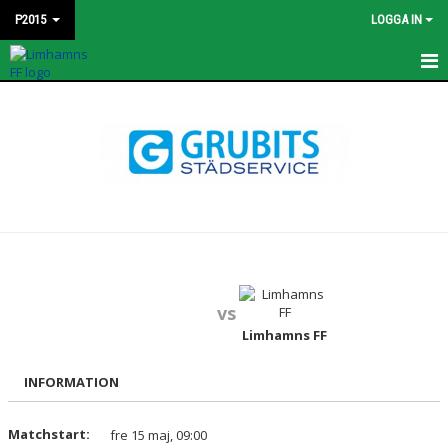
P2015
LOGGA IN
HEM
KONTAKT
NYHETER
TRUPPEN
BILDGALLERI
vs
MATCHER
Limhamns FF
DOKUMENT
INFORMATION
KALENDER
Matchstart:
fre 15 maj, 09:00