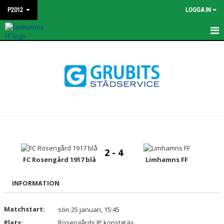
P2012
LOGGA IN
HEM
KONTAKT
NYHETER
TRUPPEN
BILDGALLERI
2 - 4
MATCHER
FC Rosengård 1917 blå
Limhamns FF
DOKUMENT
INFORMATION
KALENDER
Matchstart:
sön 25 januari, 15:45
Plats:
Rosengårds IP konstgräs