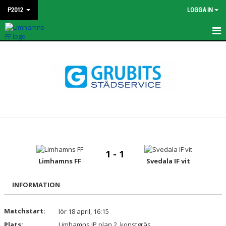
P2012
LOGGA IN
HEM
KONTAKT
NYHETER
TRUPPEN
BILDGALLERI
1 - 1
MATCHER
Limhamns FF
Svedala IF vit
DOKUMENT
INFORMATION
KALENDER
Matchstart:
lör 18 april, 16:15
Plats:
Limhamns IP plan 2, konstgräs