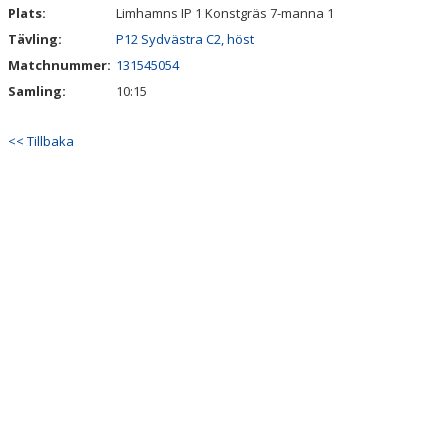
Plats:
Limhamns IP 1 Konstgräs 7-manna 1
Tävling:
P12 Sydvästra C2, höst
Matchnummer:
131545054
Samling:
10:15
<< Tillbaka