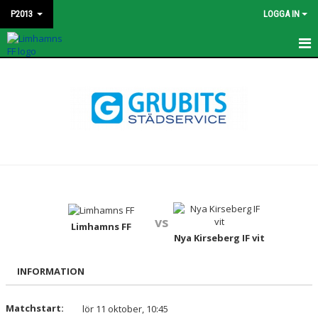
P2013
LOGGA IN
HEM
KONTAKT
NYHETER
TRUPPEN
BILDGALLERI
vs
MATCHER
Limhamns FF
Nya Kirseberg IF vit
DOKUMENT
INFORMATION
KALENDER
Matchstart:
lör 11 oktober, 10:45