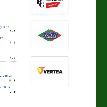
y IK blå
5 - 5
 FC
1 - 2
9 - 2
s FF vit
11 - 1
ls FF vit
2 - 11