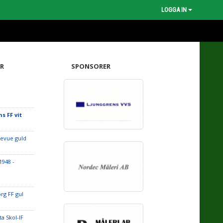
LOGGA IN
R
SPONSORER
 FF vit
levue guld
1948 -
org FF gul
ta Skol-IF