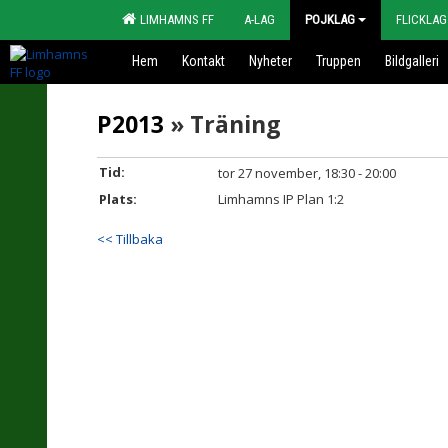
LIMHAMNS FF
A-LAG
POJKLAG
FLICKLAG
Hem
Kontakt
Nyheter
Truppen
Bildgalleri
P2013
» Träning
Tid:
tor 27 november, 18:30 - 20:00
Plats:
Limhamns IP Plan 1:2
<< Tillbaka