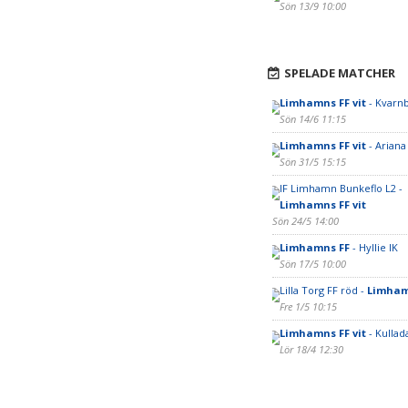
Sön 13/9 10:00
SPELADE MATCHER
Limhamns FF vit
- Kvarnb
Sön 14/6 11:15
Limhamns FF vit
- Ariana
Sön 31/5 15:15
IF Limhamn Bunkeflo L2 -
Limhamns FF vit
Sön 24/5 14:00
Limhamns FF
- Hyllie IK
Sön 17/5 10:00
Lilla Torg FF röd -
Limhamn
Fre 1/5 10:15
Limhamns FF vit
- Kullada
Lör 18/4 12:30