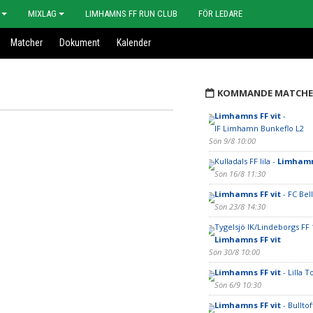
MIXLAG
LIMHAMNS FF RUN CLUB
FÖR LEDARE
Matcher
Dokument
Kalender
KOMMANDE MATCHE
Limhamns FF vit
-
IF Limhamn Bunkeflo L2
Sön 9/8 10:00
Kulladals FF lila -
Limhamns
Sön 16/8 11:30
Limhamns FF vit
- FC Bel
Sön 23/8 14:30
Tygelsjö IK/Lindeborgs FF 
Limhamns FF vit
Sön 30/8 10:00
Limhamns FF vit
- Lilla T
Sön 6/9 10:30
Limhamns FF vit
- Bulltof