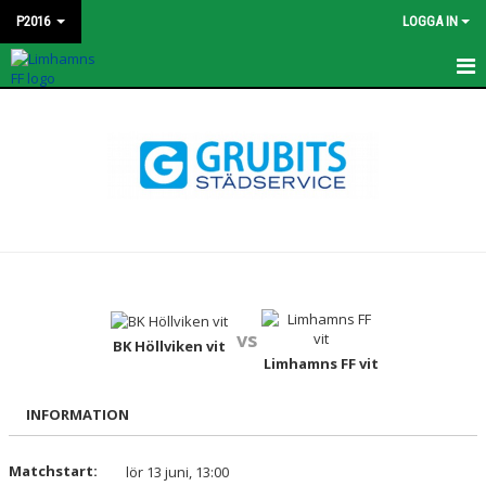
P2016
LOGGA IN
HEM
KONTAKT
NYHETER
TRUPPEN
BILDGALLERI
vs
MATCHER
BK Höllviken vit
Limhamns FF vit
DOKUMENT
INFORMATION
KALENDER
Matchstart:
lör 13 juni, 13:00