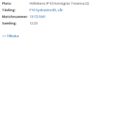
Plats:
Höllvikens IP K3 konstgräs 7-manna (2)
Tävling:
P10 Sydvästra B5, vår
Matchnummer:
131721041
Samling:
12:20
<< Tillbaka