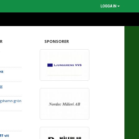
LOGGA IN
R
SPONSORER
-
it
gg
agshamn grön
F vit