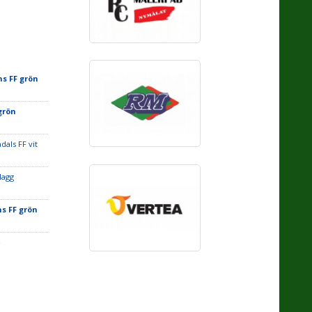
s FF grön
grön
dals FF vit
lagg
s FF grön
-