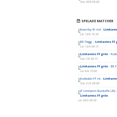
Sön 30/8 09:00
SPELADE MATCHER
Kvarnby IK röd -
Limhamn
Lör 13/6 10:30
BK Flagg -
Limhamns FF 
Lör 13/6 09:15
Limhamns FF grön
- Kulla
Sön 7/6 09:15
Limhamns FF grön
- BK F
Lör 6/6 10:00
Kulladals FF vit -
Limhamn
Sön 31/5 09:00
IF Limhamn Bunkeflo LR2 
Limhamns FF grön
Lör 30/5 09:30