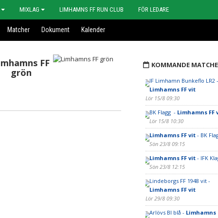
MIXLAG
LIMHAMNS FF RUN CLUB
FÖR LEDARE
Matcher
Dokument
Kalender
imhamns FF
KOMMANDE MATCHE
grön
IF Limhamn Bunkeflo LR2 
Limhamns FF vit
Lör 15/8 09:30
BK Flagg -
Limhamns FF v
Lör 15/8 10:30
Limhamns FF vit
- BK Fla
Sön 23/8 09:15
Limhamns FF vit
- IFK Kl
Sön 23/8 12:15
Lindeborgs FF 1948 vit -
Limhamns FF vit
Lör 29/8 09:30
Arlövs BI blå -
Limhamns F