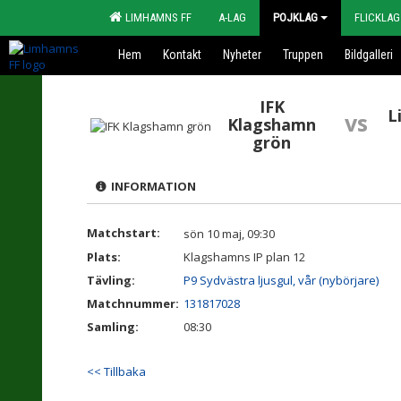
LIMHAMNS FF
A-LAG
POJKLAG
FLICKLAG
Hem
Kontakt
Nyheter
Truppen
Bildgalleri
IFK
L
vs
Klagshamn
grön
INFORMATION
Matchstart:
sön 10 maj, 09:30
Plats:
Klagshamns IP plan 12
Tävling:
P9 Sydvästra ljusgul, vår (nybörjare)
Matchnummer:
131817028
Samling:
08:30
<< Tillbaka