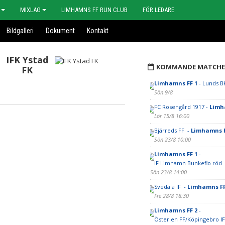
MIXLAG
LIMHAMNS FF RUN CLUB
FÖR LEDARE
Bildgalleri
Dokument
Kontakt
IFK Ystad
KOMMANDE MATCHE
FK
Limhamns FF 1
- Lunds B
Sön 9/8
FC Rosengård 1917 -
Limh
Lör 15/8 16:00
Bjärreds FF -
Limhamns F
Sön 23/8 10:00
Limhamns FF 1
-
IF Limhamn Bunkeflo röd
Sön 23/8 14:00
Svedala IF -
Limhamns FF
Fre 28/8 18:30
Limhamns FF 2
-
Österlen FF/Köpingebro IF