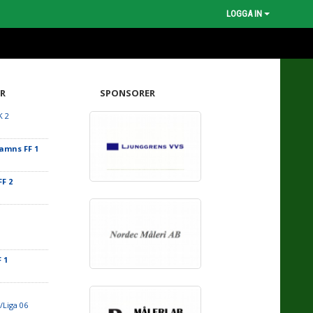
LOGGA IN
R
SPONSORER
K 2
amns FF 1
F 2
 1
/Liga 06