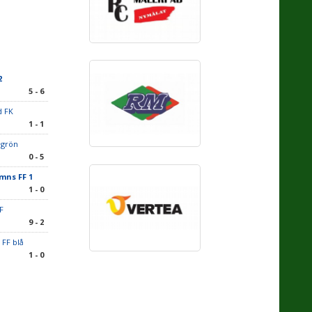
2
5 - 6
d FK
1 - 1
K grön
0 - 5
mns FF 1
1 - 0
IF
9 - 2
 FF blå
1 - 0