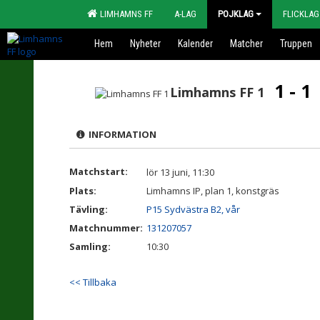
LIMHAMNS FF
A-LAG
POJKLAG
FLICKLAG
Hem
Nyheter
Kalender
Matcher
Truppen
1 - 1
Limhamns FF 1
INFORMATION
Matchstart:
lör 13 juni, 11:30
Plats:
Limhamns IP, plan 1, konstgräs
Tävling:
P15 Sydvästra B2, vår
Matchnummer:
131207057
Samling:
10:30
<< Tillbaka