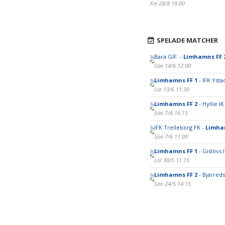
Fre 28/8 19:00
SPELADE MATCHER
Bara GIF -
Limhamns FF 
Sön 14/6 12:00
Limhamns FF 1
- IFK Ysta
Lör 13/6 11:30
Limhamns FF 2
- Hyllie I
Sön 7/6 16:15
IFK Trelleborg FK -
Limha
Sön 7/6 11:00
Limhamns FF 1
- Gislövs 
Lör 30/5 11:15
Limhamns FF 2
- Bjärreds
Sön 24/5 14:15