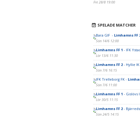
Fre 28/8 19:00
SPELADE MATCHER
Bara GIF -
Limhamns FF 
Sön 14/6 12:00
Limhamns FF 1
- IFK Ysta
Lör 13/6 11:30
Limhamns FF 2
- Hyllie I
Sön 7/6 16:15
IFK Trelleborg FK -
Limha
Sön 7/6 11:00
Limhamns FF 1
- Gislövs 
Lör 30/5 11:15
Limhamns FF 2
- Bjärreds
Sön 24/5 14:15