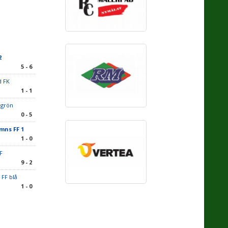
2
5 - 6
d FK
1 - 1
K grön
0 - 5
mns FF 1
1 - 0
IF
9 - 2
 FF blå
1 - 0