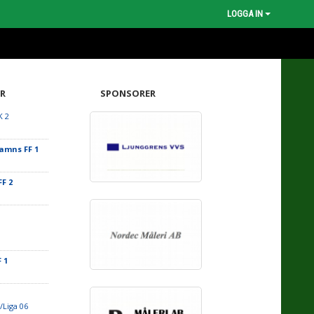
LOGGA IN
R
SPONSORER
K 2
amns FF 1
F 2
 1
/Liga 06