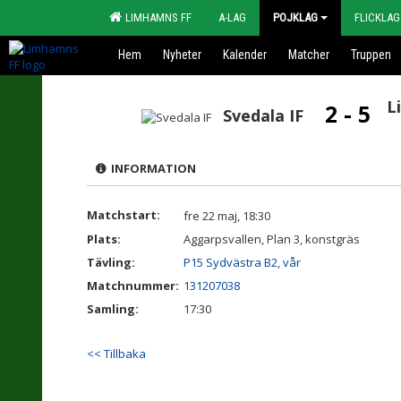
LIMHAMNS FF
A-LAG
POJKLAG
FLICKLAG
Hem
Nyheter
Kalender
Matcher
Truppen
L
2 - 5
Svedala IF
INFORMATION
Matchstart:
fre 22 maj, 18:30
Plats:
Aggarpsvallen, Plan 3, konstgräs
Tävling:
P15 Sydvästra B2, vår
Matchnummer:
131207038
Samling:
17:30
<< Tillbaka