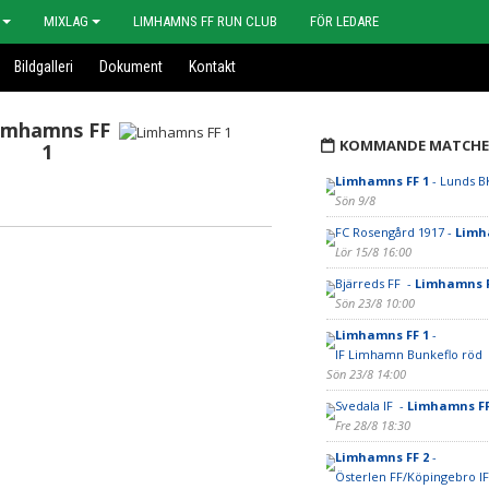
MIXLAG
LIMHAMNS FF RUN CLUB
FÖR LEDARE
Bildgalleri
Dokument
Kontakt
imhamns FF
KOMMANDE MATCHE
1
Limhamns FF 1
- Lunds B
Sön 9/8
FC Rosengård 1917 -
Limh
Lör 15/8 16:00
Bjärreds FF -
Limhamns F
Sön 23/8 10:00
Limhamns FF 1
-
IF Limhamn Bunkeflo röd
Sön 23/8 14:00
Svedala IF -
Limhamns FF
Fre 28/8 18:30
Limhamns FF 2
-
Österlen FF/Köpingebro IF