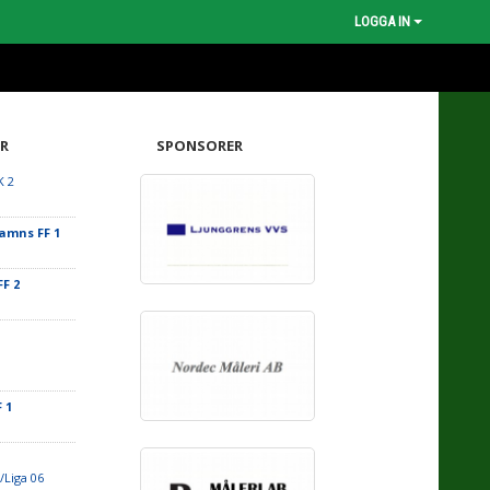
LOGGA IN
R
SPONSORER
K 2
amns FF 1
F 2
 1
/Liga 06