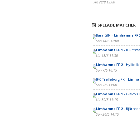
Fre 28/8 19:00
SPELADE MATCHER
Bara GIF -
Limhamns FF 
Sön 14/6 12:00
Limhamns FF 1
- IFK Ysta
Lör 13/6 11:30
Limhamns FF 2
- Hyllie I
Sön 7/6 16:15
IFK Trelleborg FK -
Limha
Sön 7/6 11:00
Limhamns FF 1
- Gislövs 
Lör 30/5 11:15
Limhamns FF 2
- Bjärreds
Sön 24/5 14:15