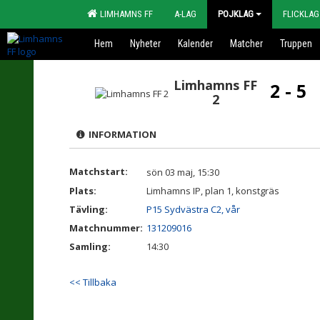
LIMHAMNS FF
A-LAG
POJKLAG
FLICKLAG
Hem
Nyheter
Kalender
Matcher
Truppen
Limhamns FF
2 - 5
2
INFORMATION
Matchstart:
sön 03 maj, 15:30
Plats:
Limhamns IP, plan 1, konstgräs
Tävling:
P15 Sydvästra C2, vår
Matchnummer:
131209016
Samling:
14:30
<< Tillbaka