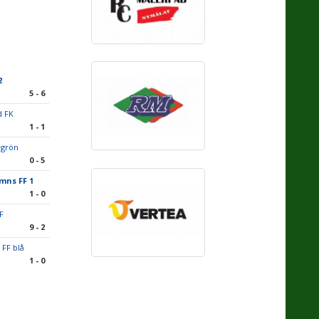
2
5 - 6
d FK
1 - 1
K grön
0 - 5
mns FF 1
1 - 0
IF
9 - 2
 FF blå
1 - 0