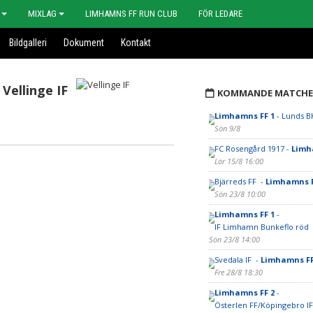
MIXLAG
LIMHAMNS FF RUN CLUB
FÖR LEDARE
Bildgalleri
Dokument
Kontakt
Vellinge IF
KOMMANDE MATCHE
Limhamns FF 1
- Lunds B
Sön 9/8
FC Rosengård 1917 -
Limh
Lör 15/8 16:00
Bjärreds FF -
Limhamns F
Sön 23/8 10:00
Limhamns FF 1
-
IF Limhamn Bunkeflo röd
Sön 23/8 14:00
Svedala IF -
Limhamns FF
Fre 28/8 18:30
Limhamns FF 2
-
Österlen FF/Köpingebro IF