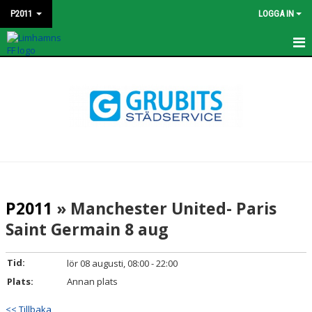
P2011
LOGGA IN
HEM
NYHETER
KALENDER
MATCHER
TRUPPEN
P2011
» Manchester United- Paris
BILDGALLERI
Saint Germain 8 aug
DOKUMENT
Tid:
lör 08 augusti, 08:00 - 22:00
KONTAKT
Plats:
Annan plats
<< Tillbaka