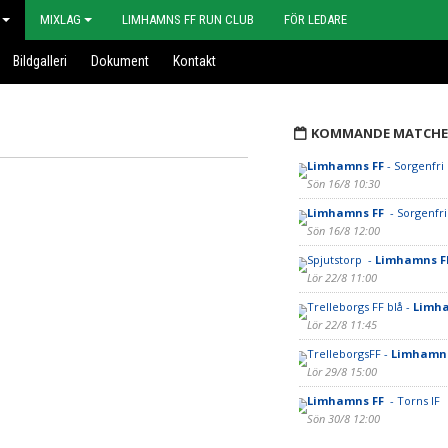
MIXLAG
LIMHAMNS FF RUN CLUB
FÖR LEDARE
Bildgalleri
Dokument
Kontakt
KOMMANDE MATCHE
Limhamns FF
- Sorgenfri 
Sön 16/8 10:30
Limhamns FF
- Sorgenfri
Sön 16/8 12:00
Spjutstorp -
Limhamns F
Lör 22/8 11:00
Trelleborgs FF blå -
Limh
Lör 22/8 11:45
TrelleborgsFF -
Limhamns
Lör 29/8 15:00
Limhamns FF
- Torns IF
Sön 30/8 12:00