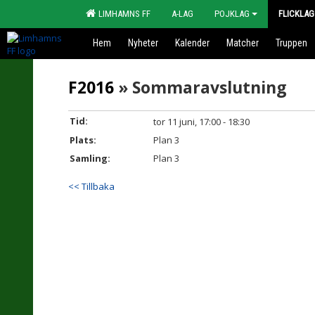
LIMHAMNS FF
A-LAG
POJKLAG
FLICKLAG
Hem
Nyheter
Kalender
Matcher
Truppen
F2016
» Sommaravslutning
Tid:
tor 11 juni, 17:00 - 18:30
Plats:
Plan 3
Samling:
Plan 3
<< Tillbaka