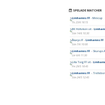
SPELADE MATCHER
Limhamns FF
- Minicup
Tis 23/6 18:15
BK Höllviken vit -
Limham
Sön 14/6 10:30
Åkarps IF -
Limhamns FF
Sön 7/6 10:00
Limhamns FF
- Skurups A
Lör 6/6 11:30
Lilla Torg FF vit -
Limhamn
Fre 29/5 18:45
Limhamns FF
- Trellebor
Sön 24/5 12:45