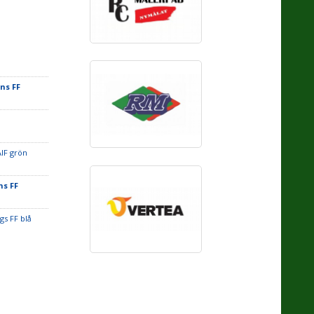
ns FF
IF grön
s FF
gs FF blå