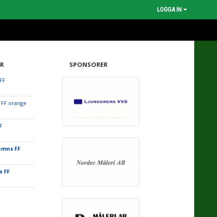
LOGGA IN
R
SPONSORER
FF
 FF orange
F
amns FF
 FF