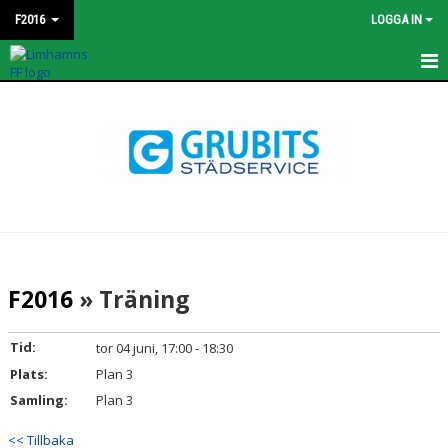
F2016
LOGGA IN
HEM
NYHETER
KALENDER
MATCHER
TRUPPEN
F2016
» Träning
BILDGALLERI
Tid:
tor 04 juni, 17:00 - 18:30
DOKUMENT
Plats:
Plan 3
Samling:
Plan 3
KONTAKT
<< Tillbaka