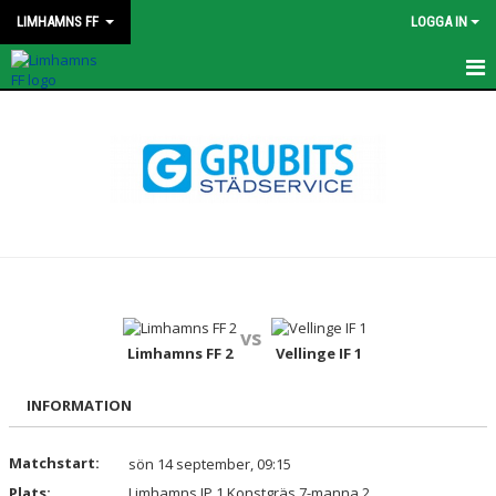
LIMHAMNS FF
LOGGA IN
HEM
KONTAKT
STYRELSEN
OM KLUBBEN
KALENDER
vs
Limhamns FF 2
Vellinge IF 1
MATCHER
PROFILKLÄDER
INFORMATION
AVGIFTER
Matchstart:
sön 14 september, 09:15
Plats:
Limhamns IP 1 Konstgräs 7-manna 2