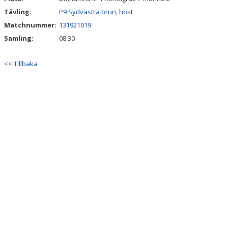
ANMÄLAN
Tävling:
P9 Sydvästra brun, höst
LIMHAMN BACKYARD ULTRA
Matchnummer:
131921019
Samling:
08:30
<< Tillbaka