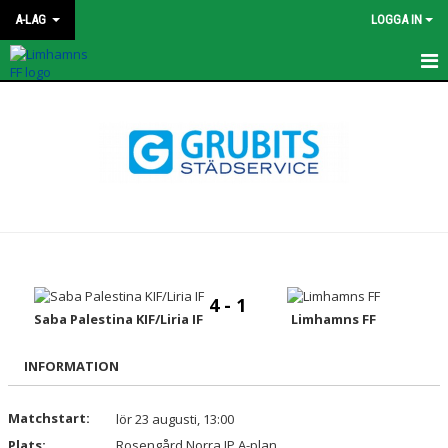
A-LAG
LOGGA IN
HEM
TRUPPEN
MATCHER
KALENDER
KONTAKT
4 - 1
NYHETER
Saba Palestina KIF/Liria IF
Limhamns FF
BILDGALLERI
INFORMATION
BLI SPONSOR
Matchstart:
lör 23 augusti, 13:00
Plats:
Rosengård Norra IP A-plan