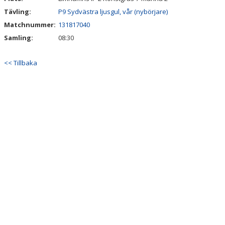
Tävling:
P9 Sydvästra ljusgul, vår (nybörjare)
Matchnummer:
131817040
Samling:
08:30
<< Tillbaka