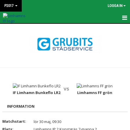
P2017
LOGGA IN
HEM
KONTAKT
NYHETER
TRUPPEN
BILDGALLERI
vs
MATCHER
IF Limhamn Bunkeflo LR2
Limhamns FF grön
DOKUMENT
INFORMATION
KALENDER
Matchstart:
lör 30 maj, 09:30
Plats:
Limhamns IP 2 Konstgräs 7-manna 2