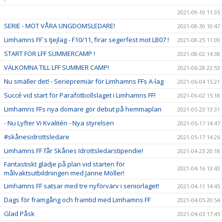
2021-09-10 11:35
SERIE - MÖT VÅRA UNGDOMSLEDARE!
2021-08-30 10:47
Limhamns FF´s tjejlag - F10/11, firar segerfest mot LB07 !
2021-08-25 11:09
START FÖR LFF SUMMERCAMP !
2021-08-02 14:38
VÄLKOMNA TILL LFF SUMMER CAMP!
2021-06-28 22:53
Nu smäller det! - Seriepremiär för Limhamns FFs A-lag
2021-06-04 15:21
Succé vid start för Parafotbollslaget i Limhamns FF!
2021-06-02 15:18
Limhamns FFs nya domare gör debut på hemmaplan
2021-05-23 13:31
- Nu Lyfter Vi Kvalitén - Nya styrelsen
2021-05-17 14:47
#skånesidrottsledare
2021-05-17 14:26
Limhamns FF får Skånes Idrottsledarstipendie!
2021-04-23 20:18
Fantastiskt glädje på plan vid starten för
2021-04-16 13:43
målvaktsutbildningen med Janne Möller!
Limhamns FF satsar med tre nyförvärv i seniorlaget!
2021-04-11 14:45
Dags för framgång och framtid med Limhamns FF
2021-04-05 20:54
Glad Påsk
2021-04-03 17:45