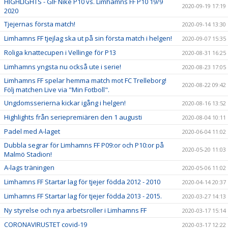
HIGHLIGHTS - GIF Nike P10 vs. Limhamns FF P10 19/9
2020-09-19 17:19
2020
Tjejernas första match!
2020-09-14 13:30
Limhamns FF tjejlag ska ut på sin första match i helgen!
2020-09-07 15:35
Roliga knattecupen i Vellinge för P13
2020-08-31 16:25
Limhamns yngsta nu också ute i serie!
2020-08-23 17:05
Limhamns FF spelar hemma match mot FC Trelleborg!
2020-08-22 09:42
Följ matchen Live via "Min Fotboll".
Ungdomsserierna kickar igång i helgen!
2020-08-16 13:52
Highlights från seriepremiären den 1 augusti
2020-08-04 10:11
Padel med A-laget
2020-06-04 11:02
Dubbla segrar för Limhamns FF P09:or och P10:or på
2020-05-20 11:03
Malmö Stadion!
A-lags träningen
2020-05-06 11:02
Limhamns FF Startar lag för tjejer födda 2012 - 2010
2020-04-14 20:37
Limhamns FF Startar lag för tjejer födda 2013 - 2015.
2020-03-27 14:13
Ny styrelse och nya arbetsroller i Limhamns FF
2020-03-17 15:14
CORONAVIRUSTET covid-19
2020-03-17 12:22