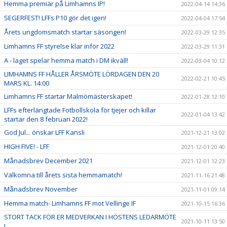
Hemma premiär på Limhamns IP!
2022-04-14 14:36
SEGERFEST! LFFs P10 gör det igen!
2022-04-04 17:54
Årets ungdomsmatch startar säsongen!
2022-03-29 12:35
Limhamns FF styrelse klar inför 2022
2022-03-29 11:31
A - laget spelar hemma match i DM ikväll!
2022-03-04 10:12
LIMHAMNS FF HÅLLER ÅRSMÖTE LÖRDAGEN DEN 20
2022-02-21 10:45
MARS KL. 14:00
Limhamns FF startar Malmömästerskapet!
2022-01-28 12:10
LFFs efterlängtade Fotbollskola för tjejer och killar
2022-01-04 13:42
startar den 8 februari 2022!
God Jul... önskar LFF Kansli
2021-12-21 13:02
HIGH FIVE! - LFF
2021-12-01 20:40
Månadsbrev December 2021
2021-12-01 12:23
Välkomna till årets sista hemmamatch!
2021-11-16 21:48
Månadsbrev November
2021-11-01 09:14
Hemma match- Limhamns FF mot Vellinge IF
2021-10-15 16:36
STORT TACK FÖR ER MEDVERKAN I HÖSTENS LEDARMÖTE
2021-10-11 13:50
!