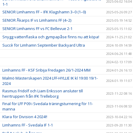
2025-06-02 16:04
1-1
SENIOR Limhamns FF – IFK Klagshamn 3–0 (1–0)
2025-05-26 09:27
SENIOR Åkarps IF vs Limhamns FF (4–2)
2025-05-19 14:52
SENIOR Limhamns FF vs FC Bellevue 2-1
2025-05-15 11:02
Snygg vattenflaska och gympapåse finns nu att köpa!
2024-11-25 21:02
Succè för Limhamn September Backyard Ultra
2024-10-09 14:59
2024-06-26 11:48
2024-02-13 17:09
Limhamns FF - KSF Sribija Fredagen 26/1-2024 MM
2024-01-26 16:13
Malmö Mästerskapen 2024 LFF-HYLLIE IK kl 19:00 19/1-
2024-01-19 11:07
2024
Rasmus Fridolf och Liam Eriksson ansluter till
2023-11-22 08:16
herrtruppen från IFK Trelleborg
Final för LFF P09 i Svedala träningsturnering för 11-
2023-11-06 08:53
manna
Klara för Division 4 2024!!
2023-10-04 22:16
Limhamns FF - Svedala IF 1-1
2023-09-20 11:30