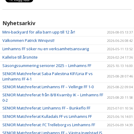
AVGIFTER
ANMÄLAN
Nyhetsarkiv
LIMHAMN BACKYARD ULTRA
Mini-backyard för alla barn upp till 12 år!
2026-08-05 13:37
Välkommen Patrick Winqvist!
2026-06-26 08:42
Limhamns FF söker nu en verksamhetsansvarig
2026-05-11 13:52
Kallelse till årsmöte
2026-02-24 17:36
Säsongssummering seniorer 2025 – Limhamns FF
2025-10-13 16:00
SENIOR Matchreferat Saba Palestina KIF/Liria IF vs
2025-08-28 07:46
Limhamns FF 4-1
SENIOR Matchreferat Limhamns FF – Vellinge FF 1-0
2025-08-22 09:04
SENIOR Matchreferat från 8/8 Kvarnby IK – Limhamns FF
2025-08-20 11:58
0-2
SENIOR Matchreferat: Limhamns FF – Bunkeflo FF
2025-07-01 10:56
SENIOR Matchreferat Kulladals FF vs Limhamns FF
2025-06-16 14:01
SENIOR Matchreferat: FC Trelleborg vs Limhamns FF
2025-06-09 14:39
SENIOR Matchreferat Limhamns FF – Västra Ingelstad IS