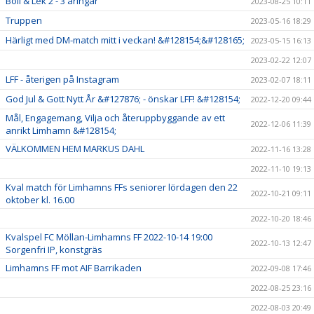
Boll & Lek 2 - 3 åringar
2023-08-25 10:11
Truppen
2023-05-16 18:29
Härligt med DM-match mitt i veckan! &#128154;&#128165;
2023-05-15 16:13
2023-02-22 12:07
LFF - återigen på Instagram
2023-02-07 18:11
God Jul & Gott Nytt År &#127876; - önskar LFF! &#128154;
2022-12-20 09:44
Mål, Engagemang, Vilja och återuppbyggande av ett
2022-12-06 11:39
anrikt Limhamn &#128154;
VÄLKOMMEN HEM MARKUS DAHL
2022-11-16 13:28
2022-11-10 19:13
Kval match för Limhamns FFs seniorer lördagen den 22
2022-10-21 09:11
oktober kl. 16.00
2022-10-20 18:46
Kvalspel FC Möllan-Limhamns FF 2022-10-14 19:00
2022-10-13 12:47
Sorgenfri IP, konstgräs
Limhamns FF mot AIF Barrikaden
2022-09-08 17:46
2022-08-25 23:16
2022-08-03 20:49