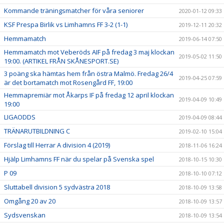
Kommande träningsmatcher för våra seniorer
2020-01-12 09:33
KSF Prespa Birlik vs Limhamns FF 3-2 (1-1)
2019-12-11 20:32
Hemmamatch
2019-06-14 07:50
Hemmamatch mot Veberöds AIF på fredag 3 maj klockan
2019-05-02 11:50
19:00. (ARTIKEL FRÅN SKÅNESPORT.SE)
3 poäng ska hämtas hem från östra Malmö. Fredag 26/4
2019-04-25 07:59
är det bortamatch mot Rosengård FF, 19:00
Hemmapremiär mot Åkarps IF på fredag 12 april klockan
2019-04-09 10:49
19:00
LIGAODDS
2019-04-09 08:44
TRÄNARUTBILDNING C
2019-02-10 15:04
Förslag till Herrar A division 4 (2019)
2018-11-06 16:24
Hjälp Limhamns FF när du spelar på Svenska spel
2018-10-15 10:30
P 09
2018-10-10 07:12
Sluttabell division 5 sydvästra 2018
2018-10-09 13:58
Omgång 20 av 20
2018-10-09 13:57
Sydsvenskan
2018-10-09 13:54