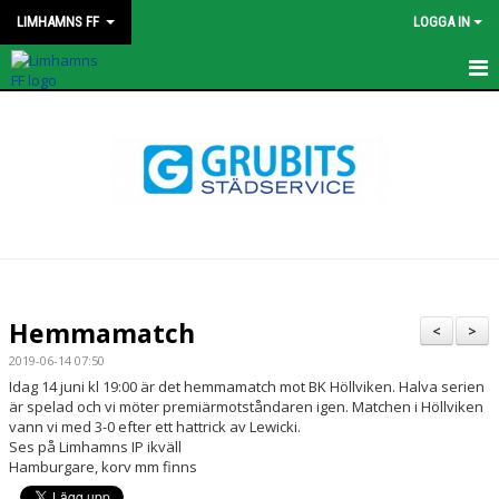
LIMHAMNS FF
LOGGA IN
HEM
NYHETER
KONTAKT
STYRELSEN
OM KLUBBEN
Hemmamatch
<
>
KALENDER
2019-06-14 07:50
Idag 14 juni kl 19:00 är det hemmamatch mot BK Höllviken. Halva serien
är spelad och vi möter premiärmotståndaren igen. Matchen i Höllviken
MATCHER
vann vi med 3-0 efter ett hattrick av Lewicki.
Ses på Limhamns IP ikväll
PROFILKLÄDER
Hamburgare, korv mm finns