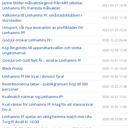
Janne Möller målvaktslegend från MFF utbildar
2021-03-21 13:50
Limhamns FFs framtida målvakter.
Välkomna till Limhamns FF, småstadsklubben i
2021-03-02 11:10
storstaden
Unisport, vår nya leverantör av profilkläder för
2021-01-29 15:26
Limhamns FF!
God Jul önskar Limhamns FF !
2020-12-23 06:44
Köp Bingolotto till uppesittarkvällen och stötta
2020-12-18 11:45
ungdomarna!
God Jul och Gott Nytt År... önskar Limhamns FF
2020-12-01 13:28
Black Friday
2020-11-20 16:06
Limhamns FF blir kvar i division fyra!
2020-10-28 11:53
Restriktionerna lättar – publikgränsen höjs till 300
2020-10-22 21:48
personer
Kvalmatch närmar sig Limhamns IP!
2020-10-21 17:02
Kval väntar för Limhamns FF A-lag för att stanna kvar
2020-10-05 11:08
Div.4
Limhamns FF spelar en viktig hemma match mot Lilla
2020-09-25 08:19
Torg FF ikväll kl. 19.00!