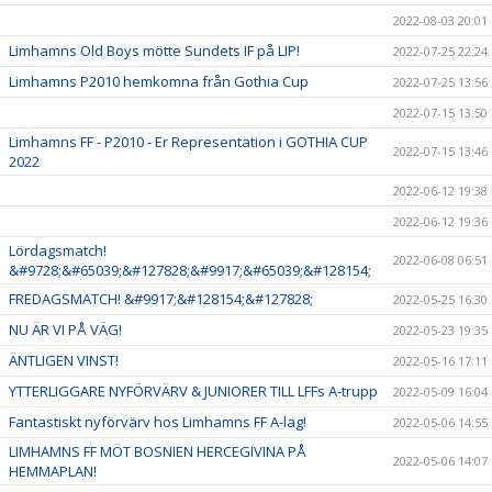
2022-08-03 20:01
Limhamns Old Boys mötte Sundets IF på LIP!
2022-07-25 22:24
Limhamns P2010 hemkomna från Gothia Cup
2022-07-25 13:56
2022-07-15 13:50
Limhamns FF - P2010 - Er Representation i GOTHIA CUP
2022-07-15 13:46
2022
2022-06-12 19:38
2022-06-12 19:36
Lördagsmatch!
2022-06-08 06:51
&#9728;&#65039;&#127828;&#9917;&#65039;&#128154;
FREDAGSMATCH! &#9917;&#128154;&#127828;
2022-05-25 16:30
NU ÄR VI PÅ VÄG!
2022-05-23 19:35
ÄNTLIGEN VINST!
2022-05-16 17:11
YTTERLIGGARE NYFÖRVÄRV & JUNIORER TILL LFFs A-trupp
2022-05-09 16:04
Fantastiskt nyförvärv hos Limhamns FF A-lag!
2022-05-06 14:55
LIMHAMNS FF MÖT BOSNIEN HERCEGIVINA PÅ
2022-05-06 14:07
HEMMAPLAN!