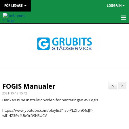
FÖR LEDARE
LOGGA IN
HEM
FOGIS Manualer
<
>
2021-10-18 15:42
Här kan ni se instruktionvideo för hanteringen av Fogis
https://www.youtube.com/playlist?list=PLZfon04slJT-
wlI14Z36v4UbOrD9H3UCV