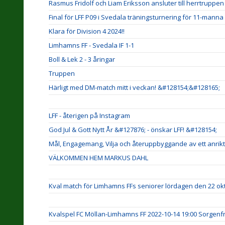
Rasmus Fridolf och Liam Eriksson ansluter till herrtruppen 
Final för LFF P09 i Svedala träningsturnering för 11-manna
Klara för Division 4 2024!!
Limhamns FF - Svedala IF 1-1
Boll & Lek 2 - 3 åringar
Truppen
Härligt med DM-match mitt i veckan! &#128154;&#128165;
LFF - återigen på Instagram
God Jul & Gott Nytt År &#127876; - önskar LFF! &#128154;
Mål, Engagemang, Vilja och återuppbyggande av ett anri
VÄLKOMMEN HEM MARKUS DAHL
Kval match för Limhamns FFs seniorer lördagen den 22 okt
Kvalspel FC Möllan-Limhamns FF 2022-10-14 19:00 Sorgenfri