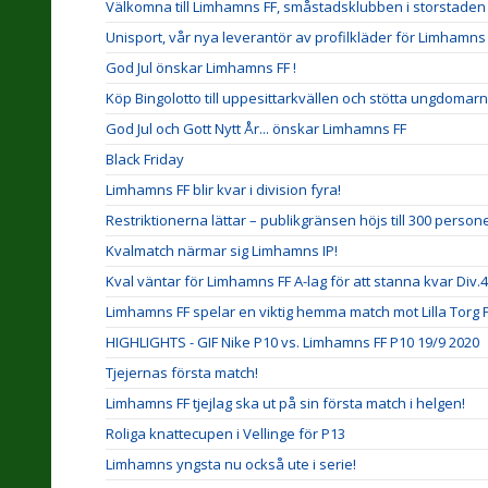
Välkomna till Limhamns FF, småstadsklubben i storstaden
Unisport, vår nya leverantör av profilkläder för Limhamns 
God Jul önskar Limhamns FF !
Köp Bingolotto till uppesittarkvällen och stötta ungdomarn
God Jul och Gott Nytt År... önskar Limhamns FF
Black Friday
Limhamns FF blir kvar i division fyra!
Restriktionerna lättar – publikgränsen höjs till 300 person
Kvalmatch närmar sig Limhamns IP!
Kval väntar för Limhamns FF A-lag för att stanna kvar Div.4
Limhamns FF spelar en viktig hemma match mot Lilla Torg FF 
HIGHLIGHTS - GIF Nike P10 vs. Limhamns FF P10 19/9 2020
Tjejernas första match!
Limhamns FF tjejlag ska ut på sin första match i helgen!
Roliga knattecupen i Vellinge för P13
Limhamns yngsta nu också ute i serie!