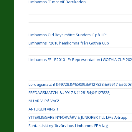
Limhamns FF mot AIF Barrikaden
Limhamns Old Boys mötte Sundets IF på LIP!
Limhamns P2010 hemkomna från Gothia Cup
Limhamns FF - P2010 - Er Representation i GOTHIA CUP 20
Lördagsmatch! &#9728;&#65039;&#127828;&#9917;&#6503
FREDAGSMATCH! &#9917;&#128154;&#127828;
NU ÄR VI PÅ VÄG!
ÄNTLIGEN VINST!
YTTERLIGGARE NYFÖRVÄRV & JUNIORER TILL LFFs A-trupp
Fantastiskt nyförvärv hos Limhamns FF A-lag!