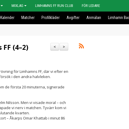
MIXLAG
LIMHAMNS FF RUN CLUB
FÖR LEDARE
Kalender
Matcher
Profilkläder
Avgifter
Anmälan
Limhamn Bac
 FF (4–2)
<
>
övning för Limhamns FF, där vi efter en
 försök i den andra halvleken.
m de första 20 minuterna, signerade
elm Nilsson. Men vi visade moral – och
apade vi nerv i matchen. Tyvärr kom vi
slutande kvarten.
ort – Åkarps Omar Khattab i minut 86