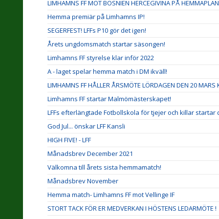
LIMHAMNS FF MÖT BOSNIEN HERCEGIVINA PÅ HEMMAPLAN
Hemma premiär på Limhamns IP!
SEGERFEST! LFFs P10 gör det igen!
Årets ungdomsmatch startar säsongen!
Limhamns FF styrelse klar inför 2022
A - laget spelar hemma match i DM ikväll!
LIMHAMNS FF HÅLLER ÅRSMÖTE LÖRDAGEN DEN 20 MARS KL
Limhamns FF startar Malmömästerskapet!
LFFs efterlängtade Fotbollskola för tjejer och killar startar
God Jul... önskar LFF Kansli
HIGH FIVE! - LFF
Månadsbrev December 2021
Välkomna till årets sista hemmamatch!
Månadsbrev November
Hemma match- Limhamns FF mot Vellinge IF
STORT TACK FÖR ER MEDVERKAN I HÖSTENS LEDARMÖTE !