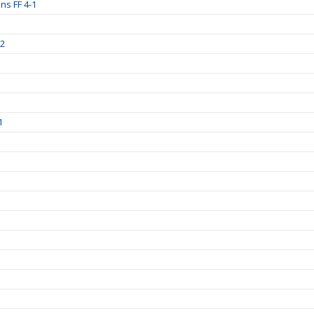
ns FF 4-1
-2
1