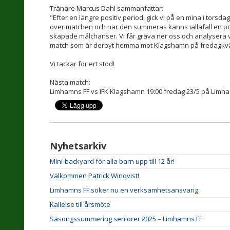
Tränare Marcus Dahl sammanfattar:
"Efter en längre positiv period, gick vi på en mina i torsda
över matchen och när den summeras känns iallafall en poäng
skapade målchanser. Vi får gräva ner oss och analysera 
match som är derbyt hemma mot Klagshamn på fredagkvä
Vi tackar för ert stöd!
Nästa match:
Limhamns FF vs IFK Klagshamn 19:00 fredag 23/5 på Limha
Nyhetsarkiv
Mini-backyard för alla barn upp till 12 år!
Välkommen Patrick Winqvist!
Limhamns FF söker nu en verksamhetsansvarig
Kallelse till årsmöte
Säsongssummering seniorer 2025 – Limhamns FF