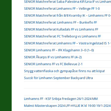
SENIOR Matchreferat Saba Palestina KIF/Liria IF vs Limham
SENIOR Matchreferat Limhamns FF – Vellinge FF 1-0
SENIOR Matchreferat från 8/8 Kvarnby IK – Limhamns FF 0
SENIOR Matchreferat: Limhamns FF – Bunkeflo FF
SENIOR Matchreferat Kulladals FF vs Limhamns FF
SENIOR Matchreferat: FC Trelleborg vs Limhamns FF
SENIOR Matchreferat Limhamns FF – Västra Ingelstad IS 1-
SENIOR Limhamns FF – IFK Klagshamn 3–0 (1–0)
SENIOR Åkarps IF vs Limhamns FF (4–2)
SENIOR Limhamns FF vs FC Bellevue 2-1
Snygg vattenflaska och gympapåse finns nu att köpa!
Succè för Limhamn September Backyard Ultra
Limhamns FF - KSF Sribija Fredagen 26/1-2024 MM
Malmö Mästerskapen 2024 LFF-HYLLIE IK kl 19:00 19/1-2024