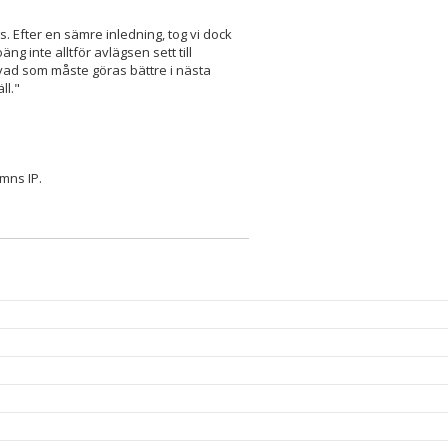
gs. Efter en sämre inledning, tog vi dock
 inte alltför avlägsen sett till
vad som måste göras bättre i nästa
ll."
mns IP.