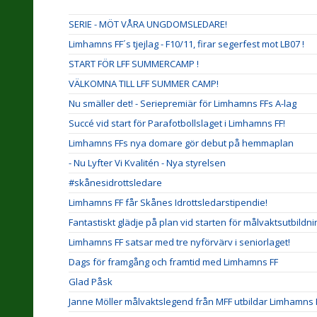
SERIE - MÖT VÅRA UNGDOMSLEDARE!
Limhamns FF´s tjejlag - F10/11, firar segerfest mot LB07 !
START FÖR LFF SUMMERCAMP !
VÄLKOMNA TILL LFF SUMMER CAMP!
Nu smäller det! - Seriepremiär för Limhamns FFs A-lag
Succé vid start för Parafotbollslaget i Limhamns FF!
Limhamns FFs nya domare gör debut på hemmaplan
- Nu Lyfter Vi Kvalitén - Nya styrelsen
#skånesidrottsledare
Limhamns FF får Skånes Idrottsledarstipendie!
Fantastiskt glädje på plan vid starten för målvaktsutbildn
Limhamns FF satsar med tre nyförvärv i seniorlaget!
Dags för framgång och framtid med Limhamns FF
Glad Påsk
Janne Möller målvaktslegend från MFF utbildar Limhamns 