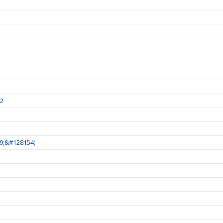
22
9;&#128154;