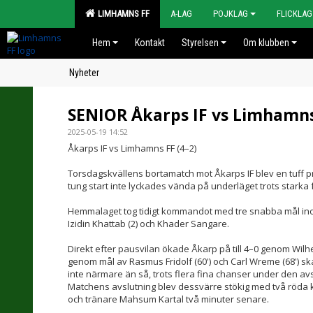
LIMHAMNS FF
A-LAG
POJKLAG
FLICKLAG
Hem
Kontakt
Styrelsen
Om klubben
Nyheter
SENIOR Åkarps IF vs Limhamns
2025-05-19 14:52
Åkarps IF vs Limhamns FF (4–2)
Torsdagskvällens bortamatch mot Åkarps IF blev en tuff pr
tung start inte lyckades vända på underläget trots starka
Hemmalaget tog tidigt kommandot med tre snabba mål ino
Izidin Khattab (2) och Khader Sangare.
Direkt efter pausvilan ökade Åkarp på till 4–0 genom Wilh
genom mål av Rasmus Fridolf (60') och Carl Wreme (68') sk
inte närmare än så, trots flera fina chanser under den av
Matchens avslutning blev dessvärre stökig med två röda k
och tränare Mahsum Kartal två minuter senare.