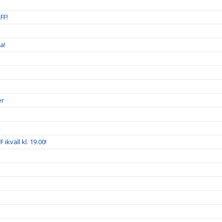
FF!
a!
er
ikväll kl. 19.00!