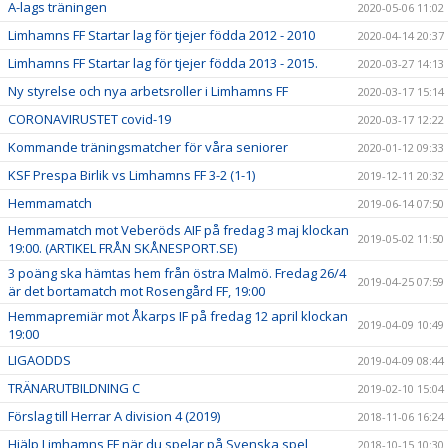
A-lags träningen
2020-05-06 11:02
Limhamns FF Startar lag för tjejer födda 2012 - 2010
2020-04-14 20:37
Limhamns FF Startar lag för tjejer födda 2013 - 2015.
2020-03-27 14:13
Ny styrelse och nya arbetsroller i Limhamns FF
2020-03-17 15:14
CORONAVIRUSTET covid-19
2020-03-17 12:22
Kommande träningsmatcher för våra seniorer
2020-01-12 09:33
KSF Prespa Birlik vs Limhamns FF 3-2 (1-1)
2019-12-11 20:32
Hemmamatch
2019-06-14 07:50
Hemmamatch mot Veberöds AIF på fredag 3 maj klockan
2019-05-02 11:50
19:00. (ARTIKEL FRÅN SKÅNESPORT.SE)
3 poäng ska hämtas hem från östra Malmö. Fredag 26/4
2019-04-25 07:59
är det bortamatch mot Rosengård FF, 19:00
Hemmapremiär mot Åkarps IF på fredag 12 april klockan
2019-04-09 10:49
19:00
LIGAODDS
2019-04-09 08:44
TRÄNARUTBILDNING C
2019-02-10 15:04
Förslag till Herrar A division 4 (2019)
2018-11-06 16:24
Hjälp Limhamns FF när du spelar på Svenska spel
2018-10-15 10:30