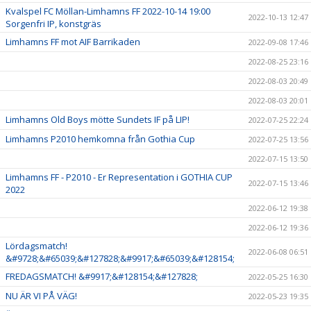
Kvalspel FC Möllan-Limhamns FF 2022-10-14 19:00
2022-10-13 12:47
Sorgenfri IP, konstgräs
Limhamns FF mot AIF Barrikaden
2022-09-08 17:46
2022-08-25 23:16
2022-08-03 20:49
2022-08-03 20:01
Limhamns Old Boys mötte Sundets IF på LIP!
2022-07-25 22:24
Limhamns P2010 hemkomna från Gothia Cup
2022-07-25 13:56
2022-07-15 13:50
Limhamns FF - P2010 - Er Representation i GOTHIA CUP
2022-07-15 13:46
2022
2022-06-12 19:38
2022-06-12 19:36
Lördagsmatch!
2022-06-08 06:51
&#9728;&#65039;&#127828;&#9917;&#65039;&#128154;
FREDAGSMATCH! &#9917;&#128154;&#127828;
2022-05-25 16:30
NU ÄR VI PÅ VÄG!
2022-05-23 19:35