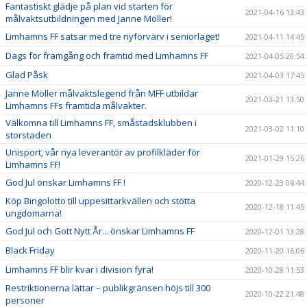
Fantastiskt glädje på plan vid starten för
2021-04-16 13:43
målvaktsutbildningen med Janne Möller!
Limhamns FF satsar med tre nyförvärv i seniorlaget!
2021-04-11 14:45
Dags för framgång och framtid med Limhamns FF
2021-04-05 20:54
Glad Påsk
2021-04-03 17:45
Janne Möller målvaktslegend från MFF utbildar
2021-03-21 13:50
Limhamns FFs framtida målvakter.
Välkomna till Limhamns FF, småstadsklubben i
2021-03-02 11:10
storstaden
Unisport, vår nya leverantör av profilkläder för
2021-01-29 15:26
Limhamns FF!
God Jul önskar Limhamns FF !
2020-12-23 06:44
Köp Bingolotto till uppesittarkvällen och stötta
2020-12-18 11:45
ungdomarna!
God Jul och Gott Nytt År... önskar Limhamns FF
2020-12-01 13:28
Black Friday
2020-11-20 16:06
Limhamns FF blir kvar i division fyra!
2020-10-28 11:53
Restriktionerna lättar – publikgränsen höjs till 300
2020-10-22 21:48
personer