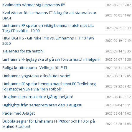
Kvalmatch närmar sig Limhamns IP!
2020-10-21 17:02
Kval väntar för Limhamns FF A-lag för att stanna kvar
2020-10-05 11:08
Div.4
Limhamns FF spelar en viktig hemma match mot Lilla
2020-09-25 08:19
Torg FF ikväll kl. 19.00!
HIGHLIGHTS - GIF Nike P10 vs. Limhamns FF P10 19/9
2020-09-19 17:19
2020
Tjejernas första match!
2020-09-14 13:30
Limhamns FF tjejlag ska ut på sin första match i helgen!
2020-09-07 15:35
Roliga knattecupen i Vellinge för P13
2020-08-31 16:25
Limhamns yngsta nu också ute i serie!
2020-08-23 17:05
Limhamns FF spelar hemma match mot FC Trelleborg!
2020-08-22 09:42
Följ matchen Live via "Min Fotboll".
Ungdomsserierna kickar igång i helgen!
2020-08-16 13:52
Highlights från seriepremiären den 1 augusti
2020-08-04 10:11
Padel med A-laget
2020-06-04 11:02
Dubbla segrar för Limhamns FF P09:or och P10:or på
2020-05-20 11:03
Malmö Stadion!