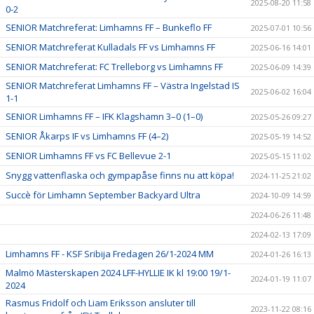
2025-08-20 11:58
0-2
SENIOR Matchreferat: Limhamns FF – Bunkeflo FF
2025-07-01 10:56
SENIOR Matchreferat Kulladals FF vs Limhamns FF
2025-06-16 14:01
SENIOR Matchreferat: FC Trelleborg vs Limhamns FF
2025-06-09 14:39
SENIOR Matchreferat Limhamns FF – Västra Ingelstad IS
2025-06-02 16:04
1-1
SENIOR Limhamns FF – IFK Klagshamn 3–0 (1–0)
2025-05-26 09:27
SENIOR Åkarps IF vs Limhamns FF (4–2)
2025-05-19 14:52
SENIOR Limhamns FF vs FC Bellevue 2-1
2025-05-15 11:02
Snygg vattenflaska och gympapåse finns nu att köpa!
2024-11-25 21:02
Succè för Limhamn September Backyard Ultra
2024-10-09 14:59
2024-06-26 11:48
2024-02-13 17:09
Limhamns FF - KSF Sribija Fredagen 26/1-2024 MM
2024-01-26 16:13
Malmö Mästerskapen 2024 LFF-HYLLIE IK kl 19:00 19/1-
2024-01-19 11:07
2024
Rasmus Fridolf och Liam Eriksson ansluter till
2023-11-22 08:16