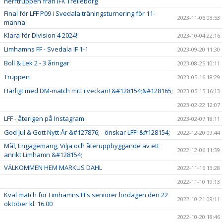
herrtruppen från IFK Trelleborg
Final för LFF P09 i Svedala träningsturnering för 11-
2023-11-06 08:53
manna
Klara för Division 4 2024!!
2023-10-04 22:16
Limhamns FF - Svedala IF 1-1
2023-09-20 11:30
Boll & Lek 2 - 3 åringar
2023-08-25 10:11
Truppen
2023-05-16 18:29
Härligt med DM-match mitt i veckan! &#128154;&#128165;
2023-05-15 16:13
2023-02-22 12:07
LFF - återigen på Instagram
2023-02-07 18:11
God Jul & Gott Nytt År &#127876; - önskar LFF! &#128154;
2022-12-20 09:44
Mål, Engagemang, Vilja och återuppbyggande av ett
2022-12-06 11:39
anrikt Limhamn &#128154;
VÄLKOMMEN HEM MARKUS DAHL
2022-11-16 13:28
2022-11-10 19:13
Kval match för Limhamns FFs seniorer lördagen den 22
2022-10-21 09:11
oktober kl. 16.00
2022-10-20 18:46