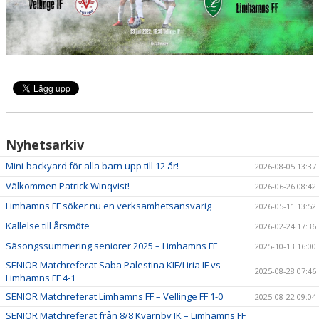
AVGIFTER
ANMÄLAN
LIMHAMN BACKYARD ULTRA
Nyhetsarkiv
Mini-backyard för alla barn upp till 12 år!
2026-08-05 13:37
Välkommen Patrick Winqvist!
2026-06-26 08:42
Limhamns FF söker nu en verksamhetsansvarig
2026-05-11 13:52
Kallelse till årsmöte
2026-02-24 17:36
Säsongssummering seniorer 2025 – Limhamns FF
2025-10-13 16:00
SENIOR Matchreferat Saba Palestina KIF/Liria IF vs
2025-08-28 07:46
Limhamns FF 4-1
SENIOR Matchreferat Limhamns FF – Vellinge FF 1-0
2025-08-22 09:04
SENIOR Matchreferat från 8/8 Kvarnby IK – Limhamns FF