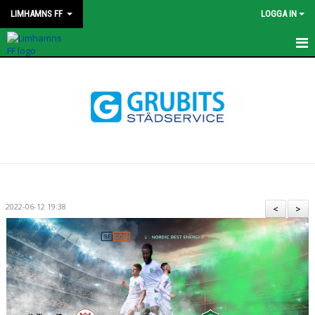
LIMHAMNS FF
LOGGA IN
HEM
NYHETER
KONTAKT
STYRELSEN
OM KLUBBEN
2022-06-12 19:38
<
>
KALENDER
MATCHER
PROFILKLÄDER