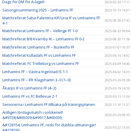
Dags för DM för A-laget!
2026-02-26 17:11
Säsongssummering 2025 – Limhamns FF
2025-10-13 16:01
Matchreferat Saba Palestina KIF/Liria IF vs Limhamns FF
2025-08-28 07:47
4-1
Matchreferat Limhamns FF – Vellinge FF 1-0
2025-08-22 09:04
Matchreferat 8/8 Kvarnby IK – Limhamns FF 0-2
2025-08-20 11:59
Matchreferat: Limhamns FF – Bunkeflo FF
2025-07-01 10:57
Matchreferat Kulladals FF vs Limhamns FF
2025-06-16 14:02
Matchreferat: FC Trelleborg vs Limhamns FF
2025-06-09 14:40
Limhamns FF – Västra Ingelstad IS 1-1
2025-06-02 16:05
Limhamns FF – IFK Klagshamn 3–0 (1–0)
2025-05-26 09:28
Åkarps IF vs Limhamns FF (4–2)
2025-05-19 14:53
Limhamns FF vs FC Bellevue 2-1
2025-05-15 11:06
Seniorerna i Limhamns FF tillbaka på träningsplanen.
2023-11-10 11:27
Äntligen lördagsmatch i solskenet!
2023-05-26 09:35
&#9728;&#65039;&#9917;&#65039;
&#128154; Limhamns FF, redo för dubbla utmaningar!
2023-05-22 15:03
&#128293;