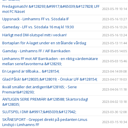
Fredagsmatch! &#128293;&#9917;&#65039;&#127828; LFF
2023-05-19 10:14
mot FC Näset
Uppsnack - Limhamns FF vs. Sösdala IF
2023-05-16 13:27
Gameday - LFF vs. Sösdala 16 maj kl 19:30
2023-05-16 13:26
Härligt med DM-slutspel mitt i veckan!
2023-05-16 13:24
Bortaplan för A-laget under en strålande vårdag
2023-05-13 11:44
Gamday - Limhamns FF / AIF Barrikaden
2023-05-05 14:05
Limhamns FF mot AIF Barrikaden - en riktig värdemätare
2023-05-03 15:46
mellan seriefavoriterna &#128293;
En Legend är tillbaka... &#128154;
2023-04-14 09:08
Glad Påsk! &#128035;&#128019; - Önskar LFF &#128154;
2023-04-07 19:03
Ikväll smäller det äntligen!&#128165; - Serie
2023-04-06 11:18
Premiär!&#128293;
ÄNTLIGEN SERIE PREMIÄR! &#128588; Skärtorsdag!
2023-04-02 13:18
&#128035;
SLUTSPEL I DM! &#9917;&#65039;&#127942;
2023-03-30 12:08
SKÅNESPORT - Greppet direkt på pedanten Linus
2023-03-15 10:34
Lindsjö i Limhamns FF