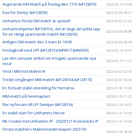
Avgörande DM-Match på fredag den 17/3! &#128070;
2023-03-14 15:44
Dax För Derby! &#128293;
2023-03-09 18:27
Limhamns första DM match är spelad!
2023-03-03 21:42
Limhamnshjärtan &#128154;, det är dags att ladda upp
2023-03-03 08:48
för en riktigt spännande match! &#128293;
Äntligen DM-match den 3 mars kl: 19:00
2023-03-03 08:44
Fredagkväll med LFF! &#128154;&#9917;&#65039;
2023-02-16 16:57
Läs den senaste artikel om A-lagets spännande nya
2023-02-13 11:17
resa!
Vinst i MM mot Malmö IK
2023-02-03 22:16
Tredje omgången MM-match! &#128154;&#128170;
2023-02-01 06:55
En fortsatt stabil utveckling för herrarna
2023-01-30 13:00
MM-match på hemmaplan!
2023-01-26 11:23
Fler nyförvärv till LFF familjen &#128154;
2023-01-24 16:51
En stabil start för Limhamns Herrar
2023-01-21 16:55
NK Croatia mot Limhamns FF - 20220121 Kroksbäcks IP
2023-01-21 16:52
Första matchen i Malmömästerskapen 2023 för
2023-01-20 18:53