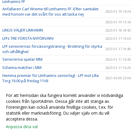
Limhamns FF
Anfallaren Carl Wreme till Limhamns FF -Efter samtalet
2023-01-19 14:24
med honom var det svårt för oss att tacka nej
2023-01-19 13:56
LINUS VÄLJER LIMHAMN
2023-01-18 18:42
LFFs TRE FÖRSTA NYFÖRVÄRV
2023-01-17 19:05
LFF seniorernas försäsongsträning - Brottning för styrka
2023-01-17 10:40
och uthållighet
Seniorerna spelar MM
2023-01-11 16:30
Schema matcher i MM
2023-01-11 16:29
Hemma premiär för LImhamns seniorlag! - LFF mot Lilla
2021-06-09 23:04
Torg 19.00 på fredag 11/6!
Limhamns FF satsar med tre nyförvärv i seniorlaget!
2021-04-11 14:24
För att hemsidan ska fungera korrekt använder vi nödvändiga
Se seriepremiären Limhamns FF mot Rosengårds FF, 1
2020-07-31 22:49
cookies från SportAdmin. Dessa går inte att stänga av.
augusti 13.00
Föreningen kan också använda frivilliga cookies, t.ex. för
Kickoff m A-laget
2020-06-04 10:27
statistik eller marknadsföring. Du väljer själv om du vill
acceptera dessa.
Anpassa dina val