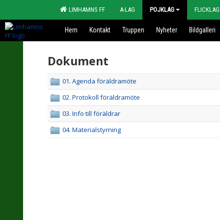
LIMHAMNS FF
A-LAG
POJKLAG
FLICKLAG
Hem
Kontakt
Truppen
Nyheter
Bildgalleri
Dokument
01. Agenda föräldramöte
02. Protokoll föräldramöte
03. Info till föräldrar
04. Materialstyrning