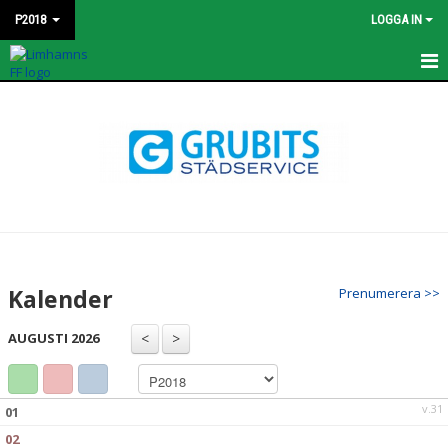
P2018
LOGGA IN
HEM
KONTAKT
TRUPPEN
NYHETER
BILDGALLERI
Kalender
Prenumerera >>
MATCHER
AUGUSTI 2026
DOKUMENT
KALENDER
v.31
01
02