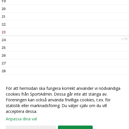
19
20
21
22
23
v.35
24
25
26
27
28
29
30
För att hemsidan ska fungera korrekt använder vi nödvändiga
v.36
cookies från SportAdmin. Dessa går inte att stänga av.
31
Föreningen kan också använda frivilliga cookies, t.ex. för
statistik eller marknadsföring. Du väljer själv om du vill
acceptera dessa.
Anpassa dina val
Cookie-
Gå till