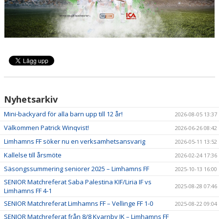
AVGIFTER
ANMÄLAN
LIMHAMN BACKYARD ULTRA
Nyhetsarkiv
Mini-backyard för alla barn upp till 12 år!
2026-08-05 13:37
Välkommen Patrick Winqvist!
2026-06-26 08:42
Limhamns FF söker nu en verksamhetsansvarig
2026-05-11 13:52
Kallelse till årsmöte
2026-02-24 17:36
Säsongssummering seniorer 2025 – Limhamns FF
2025-10-13 16:00
SENIOR Matchreferat Saba Palestina KIF/Liria IF vs
2025-08-28 07:46
Limhamns FF 4-1
SENIOR Matchreferat Limhamns FF – Vellinge FF 1-0
2025-08-22 09:04
SENIOR Matchreferat från 8/8 Kvarnby IK – Limhamns FF