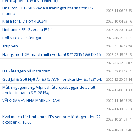
herrtruppen från IFK Trelleborg
Final för LFF P09 i Svedala träningsturnering för 11-
2023-11-06 08:53
manna
Klara för Division 4 2024!!
2023-10-04 22:16
Limhamns FF - Svedala IF 1-1
2023-09-20 11:30
Boll & Lek 2 - 3 åringar
2023-08-25 10:11
Truppen
2023-05-16 18:29
Härligt med DM-match mitt i veckan! &#128154;&#128165;
2023-05-15 16:13
2023-02-22 12:07
LFF - återigen på Instagram
2023-02-07 18:11
God Jul & Gott Nytt År &#127876; - önskar LFF! &#128154;
2022-12-20 09:44
Mål, Engagemang, Vilja och återuppbyggande av ett
2022-12-06 11:39
anrikt Limhamn &#128154;
VÄLKOMMEN HEM MARKUS DAHL
2022-11-16 13:28
2022-11-10 19:13
Kval match för Limhamns FFs seniorer lördagen den 22
2022-10-21 09:11
oktober kl. 16.00
2022-10-20 18:46