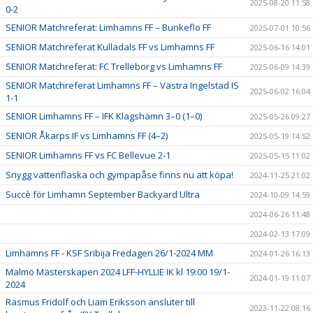
2025-08-20 11:58
0-2
SENIOR Matchreferat: Limhamns FF – Bunkeflo FF
2025-07-01 10:56
SENIOR Matchreferat Kulladals FF vs Limhamns FF
2025-06-16 14:01
SENIOR Matchreferat: FC Trelleborg vs Limhamns FF
2025-06-09 14:39
SENIOR Matchreferat Limhamns FF – Västra Ingelstad IS
2025-06-02 16:04
1-1
SENIOR Limhamns FF – IFK Klagshamn 3–0 (1–0)
2025-05-26 09:27
SENIOR Åkarps IF vs Limhamns FF (4–2)
2025-05-19 14:52
SENIOR Limhamns FF vs FC Bellevue 2-1
2025-05-15 11:02
Snygg vattenflaska och gympapåse finns nu att köpa!
2024-11-25 21:02
Succè för Limhamn September Backyard Ultra
2024-10-09 14:59
2024-06-26 11:48
2024-02-13 17:09
Limhamns FF - KSF Sribija Fredagen 26/1-2024 MM
2024-01-26 16:13
Malmö Mästerskapen 2024 LFF-HYLLIE IK kl 19:00 19/1-
2024-01-19 11:07
2024
Rasmus Fridolf och Liam Eriksson ansluter till
2023-11-22 08:16