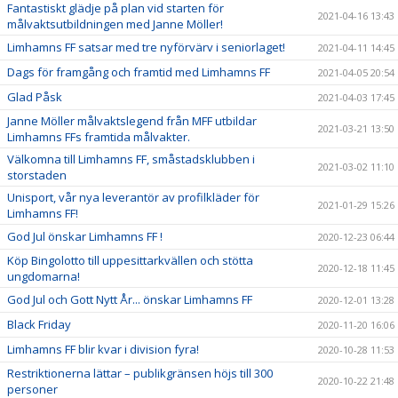
Fantastiskt glädje på plan vid starten för
2021-04-16 13:43
målvaktsutbildningen med Janne Möller!
Limhamns FF satsar med tre nyförvärv i seniorlaget!
2021-04-11 14:45
Dags för framgång och framtid med Limhamns FF
2021-04-05 20:54
Glad Påsk
2021-04-03 17:45
Janne Möller målvaktslegend från MFF utbildar
2021-03-21 13:50
Limhamns FFs framtida målvakter.
Välkomna till Limhamns FF, småstadsklubben i
2021-03-02 11:10
storstaden
Unisport, vår nya leverantör av profilkläder för
2021-01-29 15:26
Limhamns FF!
God Jul önskar Limhamns FF !
2020-12-23 06:44
Köp Bingolotto till uppesittarkvällen och stötta
2020-12-18 11:45
ungdomarna!
God Jul och Gott Nytt År... önskar Limhamns FF
2020-12-01 13:28
Black Friday
2020-11-20 16:06
Limhamns FF blir kvar i division fyra!
2020-10-28 11:53
Restriktionerna lättar – publikgränsen höjs till 300
2020-10-22 21:48
personer