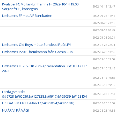
Kvalspel FC Möllan-Limhamns FF 2022-10-14 19:00
2022-10-13 12:47
Sorgenfri IP, konstgräs
Limhamns FF mot AIF Barrikaden
2022-09-08 17:46
2022-08-25 23:16
2022-08-03 20:49
2022-08-03 20:01
Limhamns Old Boys mötte Sundets IF på LIP!
2022-07-25 22:24
Limhamns P2010 hemkomna från Gothia Cup
2022-07-25 13:56
2022-07-15 13:50
Limhamns FF - P2010 - Er Representation i GOTHIA CUP
2022-07-15 13:46
2022
2022-06-12 19:38
2022-06-12 19:36
Lördagsmatch!
2022-06-08 06:51
&#9728;&#65039;&#127828;&#9917;&#65039;&#128154;
FREDAGSMATCH! &#9917;&#128154;&#127828;
2022-05-25 16:30
NU ÄR VI PÅ VÄG!
2022-05-23 19:35