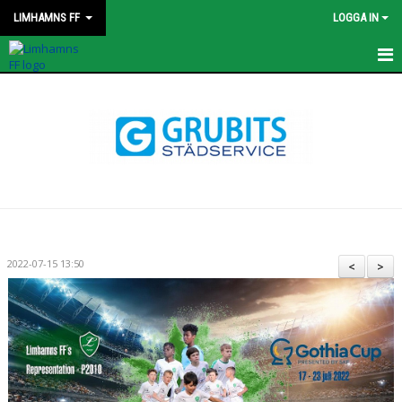
LIMHAMNS FF
LOGGA IN
HEM
NYHETER
KONTAKT
STYRELSEN
OM KLUBBEN
2022-07-15 13:50
<
>
KALENDER
MATCHER
PROFILKLÄDER