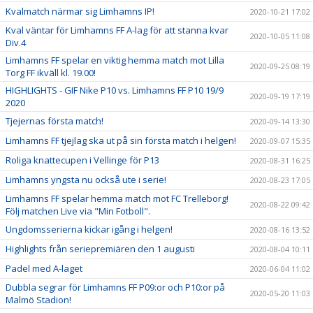
Kvalmatch närmar sig Limhamns IP!
2020-10-21 17:02
Kval väntar för Limhamns FF A-lag för att stanna kvar
2020-10-05 11:08
Div.4
Limhamns FF spelar en viktig hemma match mot Lilla
2020-09-25 08:19
Torg FF ikväll kl. 19.00!
HIGHLIGHTS - GIF Nike P10 vs. Limhamns FF P10 19/9
2020-09-19 17:19
2020
Tjejernas första match!
2020-09-14 13:30
Limhamns FF tjejlag ska ut på sin första match i helgen!
2020-09-07 15:35
Roliga knattecupen i Vellinge för P13
2020-08-31 16:25
Limhamns yngsta nu också ute i serie!
2020-08-23 17:05
Limhamns FF spelar hemma match mot FC Trelleborg!
2020-08-22 09:42
Följ matchen Live via "Min Fotboll".
Ungdomsserierna kickar igång i helgen!
2020-08-16 13:52
Highlights från seriepremiären den 1 augusti
2020-08-04 10:11
Padel med A-laget
2020-06-04 11:02
Dubbla segrar för Limhamns FF P09:or och P10:or på
2020-05-20 11:03
Malmö Stadion!