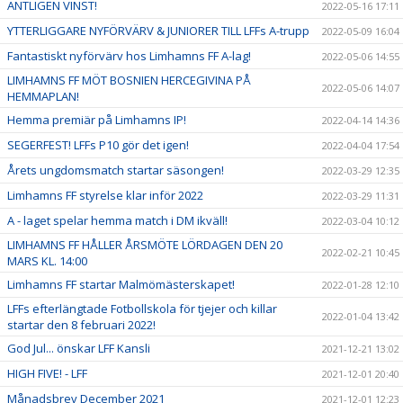
ÄNTLIGEN VINST!
2022-05-16 17:11
YTTERLIGGARE NYFÖRVÄRV & JUNIORER TILL LFFs A-trupp
2022-05-09 16:04
Fantastiskt nyförvärv hos Limhamns FF A-lag!
2022-05-06 14:55
LIMHAMNS FF MÖT BOSNIEN HERCEGIVINA PÅ
2022-05-06 14:07
HEMMAPLAN!
Hemma premiär på Limhamns IP!
2022-04-14 14:36
SEGERFEST! LFFs P10 gör det igen!
2022-04-04 17:54
Årets ungdomsmatch startar säsongen!
2022-03-29 12:35
Limhamns FF styrelse klar inför 2022
2022-03-29 11:31
A - laget spelar hemma match i DM ikväll!
2022-03-04 10:12
LIMHAMNS FF HÅLLER ÅRSMÖTE LÖRDAGEN DEN 20
2022-02-21 10:45
MARS KL. 14:00
Limhamns FF startar Malmömästerskapet!
2022-01-28 12:10
LFFs efterlängtade Fotbollskola för tjejer och killar
2022-01-04 13:42
startar den 8 februari 2022!
God Jul... önskar LFF Kansli
2021-12-21 13:02
HIGH FIVE! - LFF
2021-12-01 20:40
Månadsbrev December 2021
2021-12-01 12:23