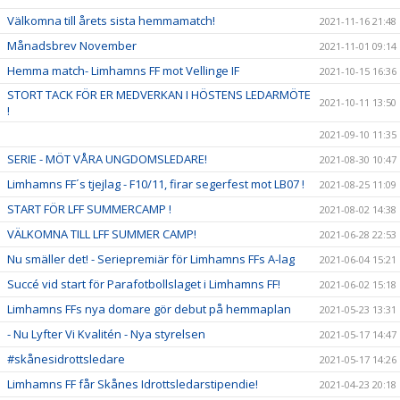
Välkomna till årets sista hemmamatch!
2021-11-16 21:48
Månadsbrev November
2021-11-01 09:14
Hemma match- Limhamns FF mot Vellinge IF
2021-10-15 16:36
STORT TACK FÖR ER MEDVERKAN I HÖSTENS LEDARMÖTE
2021-10-11 13:50
!
2021-09-10 11:35
SERIE - MÖT VÅRA UNGDOMSLEDARE!
2021-08-30 10:47
Limhamns FF´s tjejlag - F10/11, firar segerfest mot LB07 !
2021-08-25 11:09
START FÖR LFF SUMMERCAMP !
2021-08-02 14:38
VÄLKOMNA TILL LFF SUMMER CAMP!
2021-06-28 22:53
Nu smäller det! - Seriepremiär för Limhamns FFs A-lag
2021-06-04 15:21
Succé vid start för Parafotbollslaget i Limhamns FF!
2021-06-02 15:18
Limhamns FFs nya domare gör debut på hemmaplan
2021-05-23 13:31
- Nu Lyfter Vi Kvalitén - Nya styrelsen
2021-05-17 14:47
#skånesidrottsledare
2021-05-17 14:26
Limhamns FF får Skånes Idrottsledarstipendie!
2021-04-23 20:18