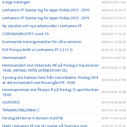
A-lags träningen
2020-05-06 11:02
Limhamns FF Startar lag för tjejer födda 2012 - 2010
2020-04-14 20:37
Limhamns FF Startar lag för tjejer födda 2013 - 2015.
2020-03-27 14:13
Ny styrelse och nya arbetsroller i Limhamns FF
2020-03-17 15:14
CORONAVIRUSTET covid-19
2020-03-17 12:22
Kommande träningsmatcher för våra seniorer
2020-01-12 09:33
KSF Prespa Birlik vs Limhamns FF 3-2 (1-1)
2019-12-11 20:32
Hemmamatch
2019-06-14 07:50
Hemmamatch mot Veberöds AIF på fredag 3 maj klockan
2019-05-02 11:50
19:00. (ARTIKEL FRÅN SKÅNESPORT.SE)
3 poäng ska hämtas hem från östra Malmö. Fredag 26/4
2019-04-25 07:59
är det bortamatch mot Rosengård FF, 19:00
Hemmapremiär mot Åkarps IF på fredag 12 april klockan
2019-04-09 10:49
19:00
LIGAODDS
2019-04-09 08:44
TRÄNARUTBILDNING C
2019-02-10 15:04
Förslag till Herrar A division 4 (2019)
2018-11-06 16:24
Hjälp Limhamns FF när du spelar på Svenska spel
2018-10-15 10:30