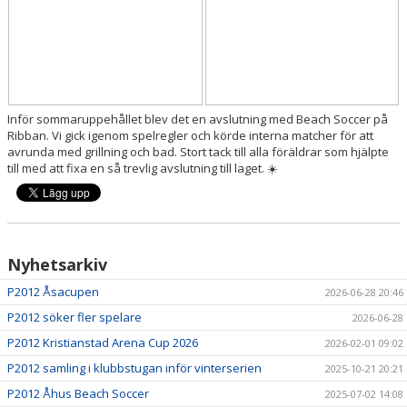
Inför sommaruppehållet blev det en avslutning med Beach Soccer på
Ribban. Vi gick igenom spelregler och körde interna matcher för att
avrunda med grillning och bad. Stort tack till alla föräldrar som hjälpte
till med att fixa en så trevlig avslutning till laget. ☀️
Nyhetsarkiv
P2012 Åsacupen
2026-06-28 20:46
P2012 söker fler spelare
2026-06-28
P2012 Kristianstad Arena Cup 2026
2026-02-01 09:02
P2012 samling i klubbstugan inför vinterserien
2025-10-21 20:21
P2012 Åhus Beach Soccer
2025-07-02 14:08