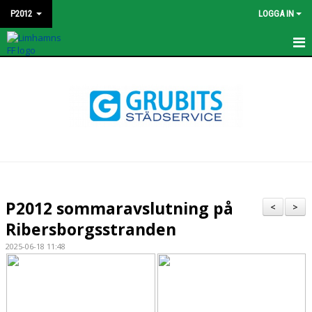
P2012
LOGGA IN
HEM
KONTAKT
NYHETER
TRUPPEN
BILDGALLERI
P2012 sommaravslutning på
<
>
MATCHER
Ribersborgsstranden
2025-06-18 11:48
DOKUMENT
KALENDER