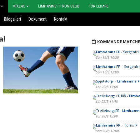
MIXLAG
LIMHAMNS FF RUN CLUB
FÖR LEDARE
Bildgalleri
Dokument
Kontakt
a!
KOMMANDE MATCHE
Limhamns FF
- Sorgenfri 
Sön 16/8 10:30
Limhamns FF
- Sorgenfri
Sön 16/8 12:00
Spjutstorp -
Limhamns F
Lör 22/8 11:00
Trelleborgs FF blå -
Limh
Lör 22/8 11:45
TrelleborgsFF -
Limhamns
Lör 29/8 15:00
Limhamns FF
- Torns IF
Sön 30/8 12:00