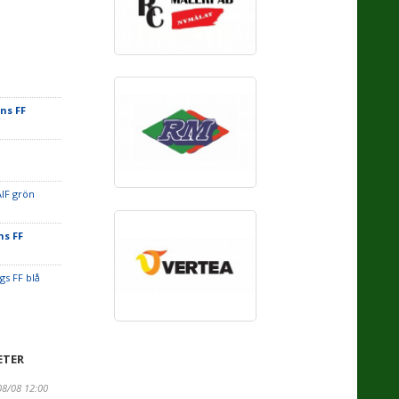
ns FF
IF grön
s FF
gs FF blå
ETER
08/08 12:00