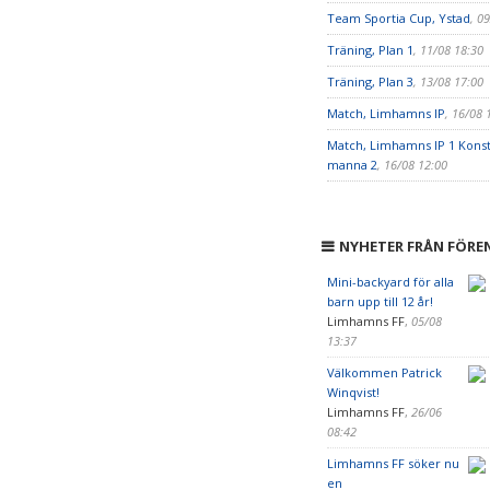
Team Sportia Cup, Ystad
, 0
Träning, Plan 1
, 11/08 18:30
Träning, Plan 3
, 13/08 17:00
Match, Limhamns IP
, 16/08 
Match, Limhamns IP 1 Konst
manna 2
, 16/08 12:00
NYHETER FRÅN FÖRE
Mini-backyard för alla
barn upp till 12 år!
Limhamns FF
,
05/08
13:37
Välkommen Patrick
Winqvist!
Limhamns FF
,
26/06
08:42
Limhamns FF söker nu
en