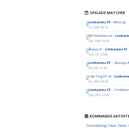
SPELADE MATCHER
Limhamns FF
- Minicup
Tis 23/6 18:15
BK Höllviken vit -
Limham
Sön 14/6 10:30
Åkarps IF -
Limhamns FF
Sön 7/6 10:00
Limhamns FF
- Skurups A
Lör 6/6 11:30
Lilla Torg FF vit -
Limhamn
Fre 29/5 18:45
Limhamns FF
- Trellebor
Sön 24/5 12:45
KOMMANDE AKTIVIT
Övernattning Ystad, Yatad
, 