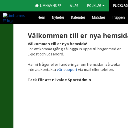
LIMHAMNS FF
A-LAG
POJKLAG
FLICKLAG
Hem
Nyheter
Kalender
Matcher
Truppen
Välkommen till er nya hemsid
Välkommen till er nya hemsida!
För att komma igång så logga in uppe till höger med er
E-post och Lösenord.
Har ni frågor eller funderingar om hemsidan så tveka
inte att kontakta
vår support
via mail eller telefon.
Tack för att ni valde SportAdmin