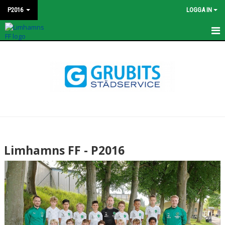
P2016
LOGGA IN
HEM
KONTAKT
NYHETER
TRUPPEN
BILDGALLERI
Limhamns FF - P2016
MATCHER
DOKUMENT
KALENDER