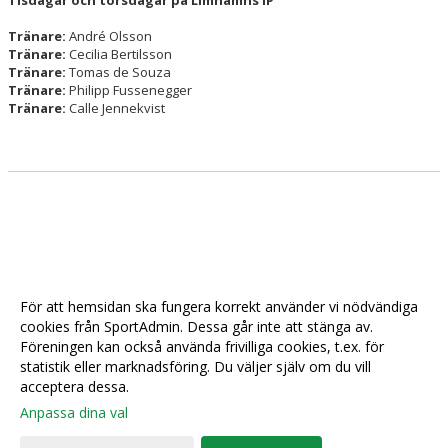
Tisdagar och torsdagar på Limhamns IP
Tränare:
André Olsson
Tränare:
Cecilia Bertilsson
Tränare:
Tomas de Souza
Tränare:
Philipp Fussenegger
Tränare:
Calle Jennekvist
För att hemsidan ska fungera korrekt använder vi nödvändiga
cookies från SportAdmin. Dessa går inte att stänga av.
Föreningen kan också använda frivilliga cookies, t.ex. för
statistik eller marknadsföring. Du väljer själv om du vill
acceptera dessa.
Anpassa dina val
Cookie-
Gå till