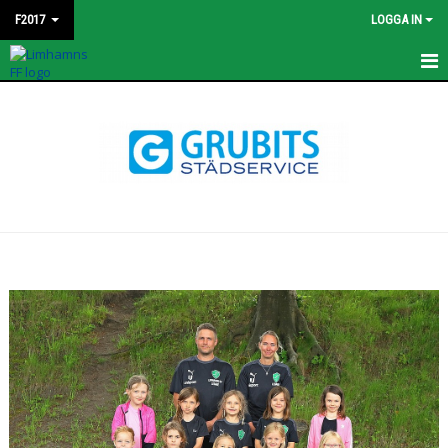
F2017
LOGGA IN
HEM
NYHETER
KALENDER
MATCHER
TRUPPEN
BILDGALLERI
DOKUMENT
KONTAKT