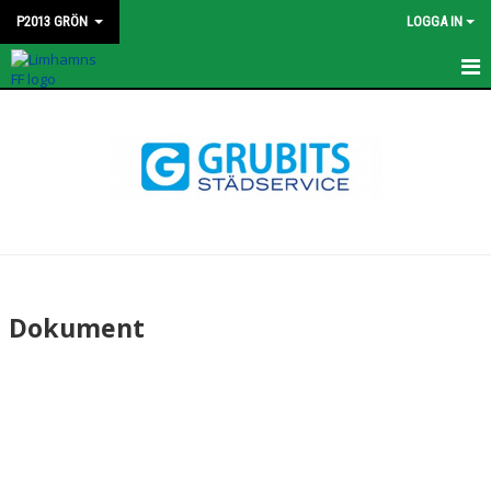
P2013 GRÖN
LOGGA IN
HEM
NYHETER
KALENDER
MATCHER
TRUPPEN
Dokument
BILDGALLERI
DOKUMENT
KONTAKT