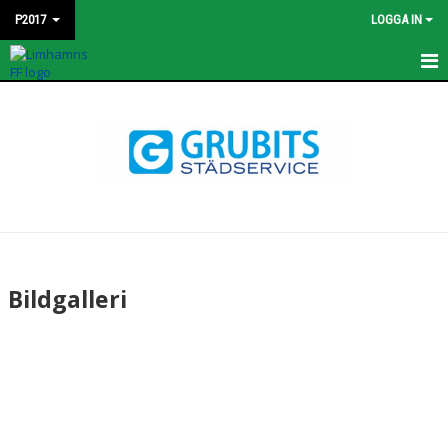
P2017
LOGGA IN
HEM
KONTAKT
NYHETER
TRUPPEN
BILDGALLERI
Bildgalleri
MATCHER
DOKUMENT
KALENDER