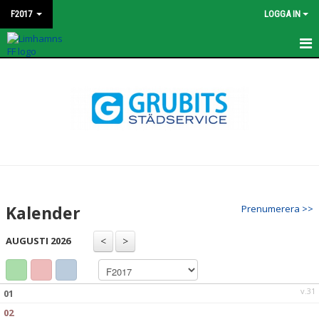
F2017
LOGGA IN
HEM
NYHETER
KALENDER
MATCHER
TRUPPEN
Kalender
Prenumerera >>
BILDGALLERI
AUGUSTI 2026
DOKUMENT
KONTAKT
v.31
01
02