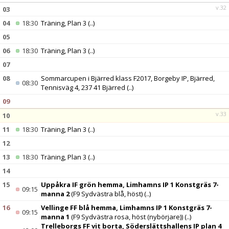
v.32
03
04
18:30
Träning, Plan 3
(..)
05
06
18:30
Träning, Plan 3
(..)
07
08
Sommarcupen i Bjärred klass F2017, Borgeby IP, Bjärred,
08:30
Tennisväg 4, 237 41 Bjärred
(..)
09
v.33
10
11
18:30
Träning, Plan 3
(..)
12
13
18:30
Träning, Plan 3
(..)
14
15
Uppåkra IF grön hemma, Limhamns IP 1 Konstgräs 7-
09:15
manna 2
(F9 Sydvästra blå, höst)
(..)
16
Vellinge FF blå hemma, Limhamns IP 1 Konstgräs 7-
09:15
manna 1
(F9 Sydvästra rosa, höst (nybörjare))
(..)
Trelleborgs FF vit borta, Söderslättshallens IP plan 4