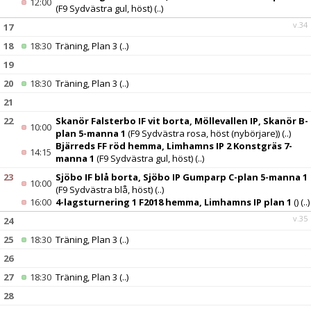
12:00
(F9 Sydvästra gul, höst)
(..)
v.34
17
18
18:30
Träning, Plan 3
(..)
19
20
18:30
Träning, Plan 3
(..)
21
22
Skanör Falsterbo IF vit borta, Möllevallen IP, Skanör B-
10:00
plan 5-manna 1
(F9 Sydvästra rosa, höst (nybörjare))
(..)
Bjärreds FF röd hemma, Limhamns IP 2 Konstgräs 7-
14:15
manna 1
(F9 Sydvästra gul, höst)
(..)
23
Sjöbo IF blå borta, Sjöbo IP Gumparp C-plan 5-manna 1
10:00
(F9 Sydvästra blå, höst)
(..)
16:00
4-lagsturnering 1 F2018 hemma, Limhamns IP plan 1
()
(..)
v.35
24
25
18:30
Träning, Plan 3
(..)
26
27
18:30
Träning, Plan 3
(..)
28