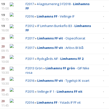
19
F2017
»
4-lagsturnering 3 F2018 -
Limhamns
-
15:00
FF
19
F2016
»
Limhamns FF
- Vellinge IF
-
15:15
19
P2012
»
IF Limhamn Bunkeflo B3 -
Limhamns
-
16:00
FF
20
P2017
»
Limhamns FF vit
- Ospecificerat
-
20
P2017
»
Limhamns FF vit
- Arlövs BI blå
-
09:15
20
P2011
»
Rydsgårds AIF -
Limhamns FF 2
-
10:00
20
P2013 Grön
»
Limhamns FF grön
- GIF Nike
-
10:30
rosa
20
P2016
»
Limhamns FF vit
- Tygelsjö IK svart
-
10:30
20
P2015
»
Vellinge IF 1 -
Limhamns FF vit
-
10:45
20
F2014
»
Limhamns FF
- Ystads IF FF vit
-
11:45