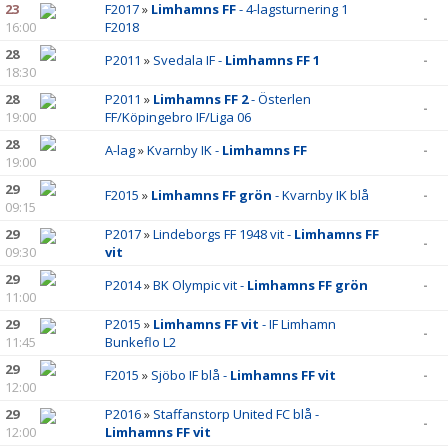
23
F2017
»
Limhamns FF
- 4-lagsturnering 1
-
16:00
F2018
28
P2011
»
Svedala IF -
Limhamns FF 1
-
18:30
28
P2011
»
Limhamns FF 2
- Österlen
-
19:00
FF/Köpingebro IF/Liga 06
28
A-lag
»
Kvarnby IK -
Limhamns FF
-
19:00
29
F2015
»
Limhamns FF grön
- Kvarnby IK blå
-
09:15
29
P2017
»
Lindeborgs FF 1948 vit -
Limhamns FF
-
09:30
vit
29
P2014
»
BK Olympic vit -
Limhamns FF grön
-
11:00
29
P2015
»
Limhamns FF vit
- IF Limhamn
-
11:45
Bunkeflo L2
29
F2015
»
Sjöbo IF blå -
Limhamns FF vit
-
12:00
29
P2016
»
Staffanstorp United FC blå -
-
12:00
Limhamns FF vit