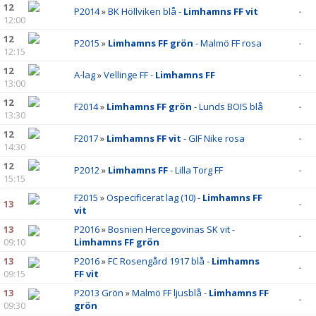
12
P2014
»
BK Höllviken blå -
Limhamns FF vit
-
12:00
12
P2015
»
Limhamns FF grön
- Malmö FF rosa
-
12:15
12
A-lag
»
Vellinge FF -
Limhamns FF
-
13:00
12
F2014
»
Limhamns FF grön
- Lunds BOIS blå
-
13:30
12
F2017
»
Limhamns FF vit
- GIF Nike rosa
-
14:30
12
P2012
»
Limhamns FF
- Lilla Torg FF
-
15:15
F2015
»
Ospecificerat lag (10) -
Limhamns FF
13
-
vit
13
P2016
»
Bosnien Hercegovinas SK vit -
-
09:10
Limhamns FF grön
13
P2016
»
FC Rosengård 1917 blå -
Limhamns
-
09:15
FF vit
13
P2013 Grön
»
Malmö FF ljusblå -
Limhamns FF
-
09:30
grön