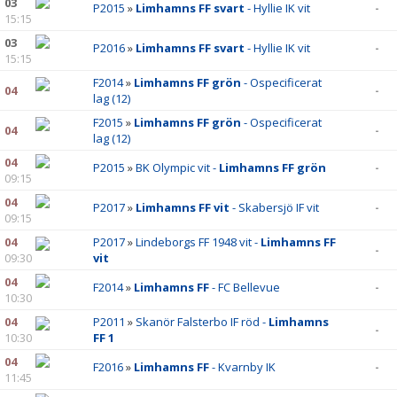
03
P2015
»
Limhamns FF svart
- Hyllie IK vit
-
15:15
03
P2016
»
Limhamns FF svart
- Hyllie IK vit
-
15:15
F2014
»
Limhamns FF grön
- Ospecificerat
04
-
lag (12)
F2015
»
Limhamns FF grön
- Ospecificerat
04
-
lag (12)
04
P2015
»
BK Olympic vit -
Limhamns FF grön
-
09:15
04
P2017
»
Limhamns FF vit
- Skabersjö IF vit
-
09:15
04
P2017
»
Lindeborgs FF 1948 vit -
Limhamns FF
-
09:30
vit
04
F2014
»
Limhamns FF
- FC Bellevue
-
10:30
04
P2011
»
Skanör Falsterbo IF röd -
Limhamns
-
10:30
FF 1
04
F2016
»
Limhamns FF
- Kvarnby IK
-
11:45