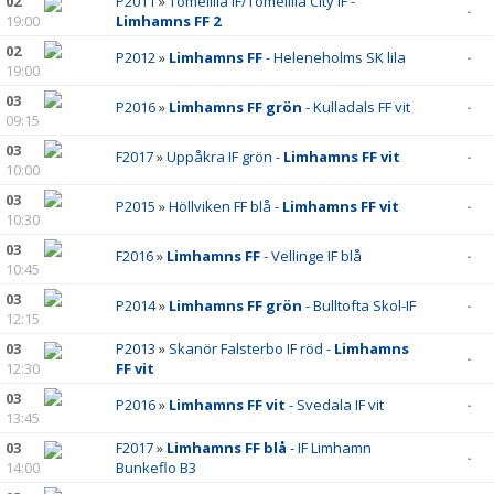
02
P2011
»
Tomelilla IF/Tomelilla City IF -
-
19:00
Limhamns FF 2
02
P2012
»
Limhamns FF
- Heleneholms SK lila
-
19:00
03
P2016
»
Limhamns FF grön
- Kulladals FF vit
-
09:15
03
F2017
»
Uppåkra IF grön -
Limhamns FF vit
-
10:00
03
P2015
»
Höllviken FF blå -
Limhamns FF vit
-
10:30
03
F2016
»
Limhamns FF
- Vellinge IF blå
-
10:45
03
P2014
»
Limhamns FF grön
- Bulltofta Skol-IF
-
12:15
03
P2013
»
Skanör Falsterbo IF röd -
Limhamns
-
12:30
FF vit
03
P2016
»
Limhamns FF vit
- Svedala IF vit
-
13:45
03
F2017
»
Limhamns FF blå
- IF Limhamn
-
14:00
Bunkeflo B3