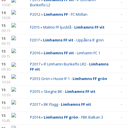
ANMÄLAN
-
10:00
Bunkeflo L2
14
LIMHAMN BACKYARD ULTRA
P2012
»
Limhamns FF
- FC Möllan
-
19:00
15
F2015
»
Malmö FF ljusblå -
Limhamns FF vit
-
09:15
15
F2017
»
Limhamns FF vit
- Uppåkra IF grön
-
09:15
15
P2016
»
Limhamns FF vit
- Limhamn FC 1
-
09:15
15
P2017
»
IF Limhamn Bunkeflo LR2 -
Limhamns
-
09:30
FF vit
15
P2013 Grön
»
Husie IF 1 -
Limhamns FF grön
-
10:30
15
P2015
»
Skegrie BK -
Limhamns FF vit
-
10:30
15
P2017
»
BK Flagg -
Limhamns FF vit
-
10:30
15
P2014
»
Limhamns FF grön
- FBK Balkan 3
-
10:45