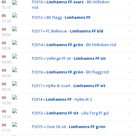
05
P2016
»
Limhamns FF svart
- BK Höllviken
-
15:15
röd
05
P2012
»
BK Flagg -
Limhamns FF
-
15:30
06
F2017
»
FC Bellevue -
Limhamns FF blå
-
09:00
06
P2014
»
Limhamns FF grön
- BK Höllviken röd
-
09:00
06
P2015
»
Vellinge FF vit -
Limhamns FF vit
-
09:00
06
P2016
»
Limhamns FF grön
- BK Flagg röd
-
09:00
06
F2017
»
Hyllie IK svart -
Limhamns FF vit
-
09:15
06
F2014
»
Limhamns FF
- Hyllie IK 2
-
10:30
06
P2013
»
Limhamns FF vit
- Lilla Torg FF gul
-
10:30
06
P2015
»
Oxie SK vit -
Limhamns FF grön
-
11:15