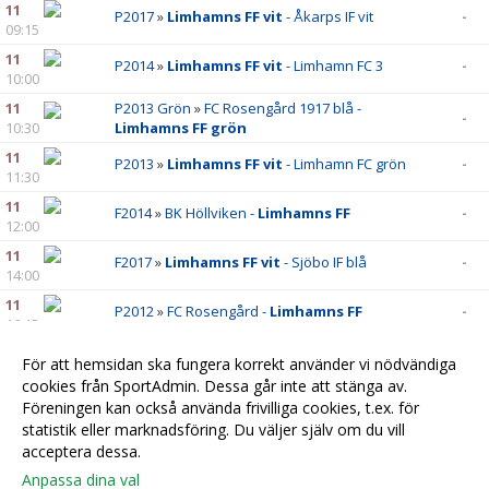
11
P2017
»
Limhamns FF vit
- Åkarps IF vit
-
09:15
11
P2014
»
Limhamns FF vit
- Limhamn FC 3
-
10:00
11
P2013 Grön
»
FC Rosengård 1917 blå -
-
10:30
Limhamns FF grön
11
P2013
»
Limhamns FF vit
- Limhamn FC grön
-
11:30
11
F2014
»
BK Höllviken -
Limhamns FF
-
12:00
11
F2017
»
Limhamns FF vit
- Sjöbo IF blå
-
14:00
11
P2012
»
FC Rosengård -
Limhamns FF
-
16:15
18
P2011
»
IFK Ystad FK (9m9) -
Limhamns FF 1
-
För att hemsidan ska fungera korrekt använder vi nödvändiga
cookies från SportAdmin. Dessa går inte att stänga av.
18
P2013
»
Eslövs BK vit -
Limhamns FF vit
-
Föreningen kan också använda frivilliga cookies, t.ex. för
10:00
statistik eller marknadsföring. Du väljer själv om du vill
acceptera dessa.
Anpassa dina val