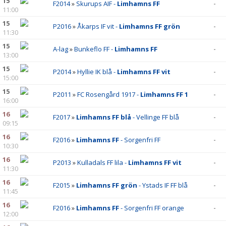
15
F2014
»
Skurups AIF -
Limhamns FF
-
11:00
15
P2016
»
Åkarps IF vit -
Limhamns FF grön
-
11:30
15
A-lag
»
Bunkeflo FF -
Limhamns FF
-
13:00
15
P2014
»
Hyllie IK blå -
Limhamns FF vit
-
15:00
15
P2011
»
FC Rosengård 1917 -
Limhamns FF 1
-
16:00
16
F2017
»
Limhamns FF blå
- Vellinge FF blå
-
09:15
16
F2016
»
Limhamns FF
- Sorgenfri FF
-
10:30
16
P2013
»
Kulladals FF lila -
Limhamns FF vit
-
11:30
16
F2015
»
Limhamns FF grön
- Ystads IF FF blå
-
11:45
16
F2016
»
Limhamns FF
- Sorgenfri FF orange
-
12:00