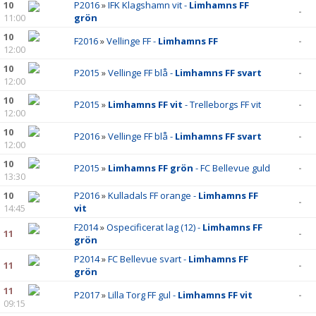
10
P2016
»
IFK Klagshamn vit -
Limhamns FF
-
11:00
grön
10
F2016
»
Vellinge FF -
Limhamns FF
-
12:00
10
P2015
»
Vellinge FF blå -
Limhamns FF svart
-
12:00
10
P2015
»
Limhamns FF vit
- Trelleborgs FF vit
-
12:00
10
P2016
»
Vellinge FF blå -
Limhamns FF svart
-
12:00
10
P2015
»
Limhamns FF grön
- FC Bellevue guld
-
13:30
10
P2016
»
Kulladals FF orange -
Limhamns FF
-
14:45
vit
F2014
»
Ospecificerat lag (12) -
Limhamns FF
11
-
grön
P2014
»
FC Bellevue svart -
Limhamns FF
11
-
grön
11
P2017
»
Lilla Torg FF gul -
Limhamns FF vit
-
09:15