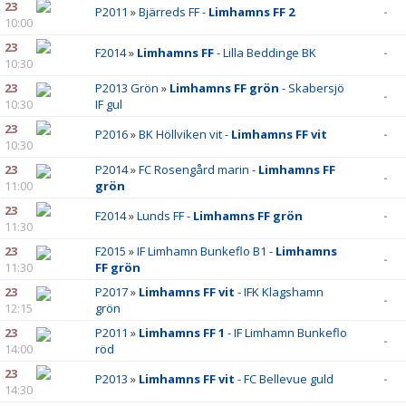
23
P2011
»
Bjärreds FF -
Limhamns FF 2
-
10:00
23
F2014
»
Limhamns FF
- Lilla Beddinge BK
-
10:30
23
P2013 Grön
»
Limhamns FF grön
- Skabersjö
-
10:30
IF gul
23
P2016
»
BK Höllviken vit -
Limhamns FF vit
-
10:30
23
P2014
»
FC Rosengård marin -
Limhamns FF
-
11:00
grön
23
F2014
»
Lunds FF -
Limhamns FF grön
-
11:30
23
F2015
»
IF Limhamn Bunkeflo B1 -
Limhamns
-
11:30
FF grön
23
P2017
»
Limhamns FF vit
- IFK Klagshamn
-
12:15
grön
23
P2011
»
Limhamns FF 1
- IF Limhamn Bunkeflo
-
14:00
röd
23
P2013
»
Limhamns FF vit
- FC Bellevue guld
-
14:30