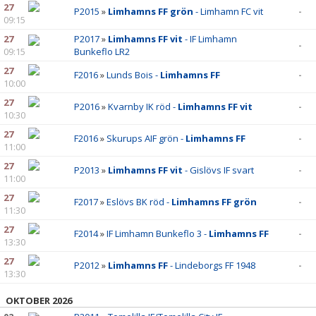
27
P2015
»
Limhamns FF grön
- Limhamn FC vit
-
09:15
27
P2017
»
Limhamns FF vit
- IF Limhamn
-
09:15
Bunkeflo LR2
27
F2016
»
Lunds Bois -
Limhamns FF
-
10:00
27
P2016
»
Kvarnby IK röd -
Limhamns FF vit
-
10:30
27
F2016
»
Skurups AIF grön -
Limhamns FF
-
11:00
27
P2013
»
Limhamns FF vit
- Gislövs IF svart
-
11:00
27
F2017
»
Eslövs BK röd -
Limhamns FF grön
-
11:30
27
F2014
»
IF Limhamn Bunkeflo 3 -
Limhamns FF
-
13:30
27
P2012
»
Limhamns FF
- Lindeborgs FF 1948
-
13:30
OKTOBER 2026