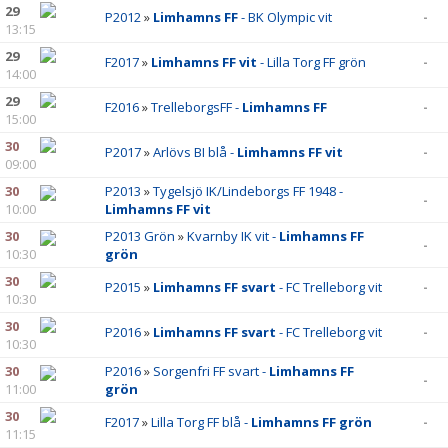
29
P2012
»
Limhamns FF
- BK Olympic vit
-
13:15
29
F2017
»
Limhamns FF vit
- Lilla Torg FF grön
-
14:00
29
F2016
»
TrelleborgsFF -
Limhamns FF
-
15:00
30
P2017
»
Arlövs BI blå -
Limhamns FF vit
-
09:00
30
P2013
»
Tygelsjö IK/Lindeborgs FF 1948 -
-
10:00
Limhamns FF vit
30
P2013 Grön
»
Kvarnby IK vit -
Limhamns FF
-
10:30
grön
30
P2015
»
Limhamns FF svart
- FC Trelleborg vit
-
10:30
30
P2016
»
Limhamns FF svart
- FC Trelleborg vit
-
10:30
30
P2016
»
Sorgenfri FF svart -
Limhamns FF
-
11:00
grön
30
F2017
»
Lilla Torg FF blå -
Limhamns FF grön
-
11:15