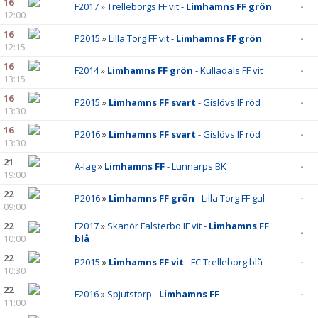
16
F2017
»
Trelleborgs FF vit -
Limhamns FF grön
-
12:00
16
P2015
»
Lilla Torg FF vit -
Limhamns FF grön
-
12:15
16
F2014
»
Limhamns FF grön
- Kulladals FF vit
-
13:15
16
P2015
»
Limhamns FF svart
- Gislövs IF röd
-
13:30
16
P2016
»
Limhamns FF svart
- Gislövs IF röd
-
13:30
21
A-lag
»
Limhamns FF
- Lunnarps BK
-
19:00
22
P2016
»
Limhamns FF grön
- Lilla Torg FF gul
-
09:00
22
F2017
»
Skanör Falsterbo IF vit -
Limhamns FF
-
10:00
blå
22
P2015
»
Limhamns FF vit
- FC Trelleborg blå
-
10:30
22
F2016
»
Spjutstorp -
Limhamns FF
-
11:00