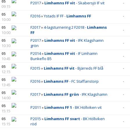
05
P2017
»
Limhamns FF vit
- Skabersjö IF vit
-
09:15
05
F2016
»
Ystads IF FF -
Limhamns FF
-
10:00
05
F2017
»
4-lagsturnering 2 F2018 -
Limhamns
-
10:00
FF
05
P2017
»
Limhamns FF vit
- IFK Klagshamn
-
10:30
grön
05
P2014
»
Limhamns FF vit
- IF Limhamn
-
10:45
Bunkeflo B5
05
F2015
»
Limhamns FF vit
- Bjärreds FF blå
-
12:15
05
F2016
»
Limhamns FF
- FC Staffanstorp
-
13:45
05
F2017
»
Limhamns FF grön
- IFK Klagshamn
-
14:00
05
P2011
»
Limhamns FF 1
- BK Höllviken vit
-
15:15
05
P2015
»
Limhamns FF svart
- BK Höllviken
-
15:15
röd