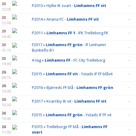
20
P2013
»
Hyllie IK svart -
Limhamns FF vit
-
12:00
20
P2014
»
Ariana FC -
Limhamns FF vit
-
12:00
20
P2011
»
Limhamns FF 1
- IFK Trelleborg FK
-
14:45
20
F2017
»
Limhamns FF grön
- IF Limhamn
-
15:15
Bunkeflo B1
25
A-lag
»
Limhamns FF
- FC City Trelleborg
-
19:00
26
F2015
»
Limhamns FF vit
- Ystads IF FF blåvit
-
09:15
26
P2016
»
Bjärreds FF blå -
Limhamns FF grön
-
10:00
26
P2017
»
Kvarnby IK vit -
Limhamns FF vit
-
10:30
26
F2015
»
Limhamns FF grön
- Ystads IF FF vit
-
10:45
26
P2015
»
Trelleborgs FF blå -
Limhamns FF
-
11:00
svart