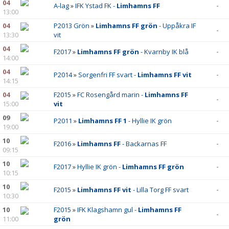
04
A-lag
»
IFK Ystad FK -
Limhamns FF
-
13:00
04
P2013 Grön
»
Limhamns FF grön
- Uppåkra IF
-
13:30
vit
04
F2017
»
Limhamns FF grön
- Kvarnby IK blå
-
14:00
04
P2014
»
Sorgenfri FF svart -
Limhamns FF vit
-
14:15
04
F2015
»
FC Rosengård marin -
Limhamns FF
-
15:00
vit
09
P2011
»
Limhamns FF 1
- Hyllie IK grön
-
19:00
10
F2016
»
Limhamns FF
- Backarnas FF
-
09:15
10
F2017
»
Hyllie IK grön -
Limhamns FF grön
-
10:15
10
F2015
»
Limhamns FF vit
- Lilla Torg FF svart
-
10:30
10
F2015
»
IFK Klagshamn gul -
Limhamns FF
-
11:00
grön