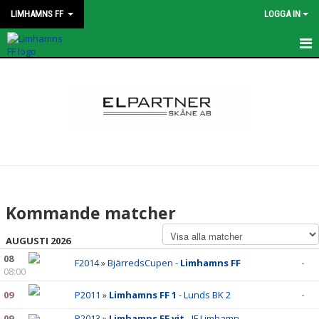
LIMHAMNS FF
LOGGA IN
HEM
KONTAKT
STYRELSEN
OM KLUBBEN
KALENDER
Kommande matcher
MATCHER
AUGUSTI 2026
08
PROFILKLÄDER
F2014
»
BjärredsCupen -
Limhamns FF
-
08:00
AVGIFTER
09
P2011
»
Limhamns FF 1
- Lunds BK 2
-
09
P2013
»
Limhamns FF vit
- IF Limhamn