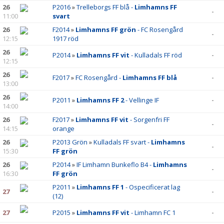
26
P2016
»
Trelleborgs FF blå -
Limhamns FF
-
11:00
svart
26
F2014
»
Limhamns FF grön
- FC Rosengård
-
12:15
1917 röd
26
P2014
»
Limhamns FF vit
- Kulladals FF röd
-
12:15
26
F2017
»
FC Rosengård -
Limhamns FF blå
-
13:00
26
P2011
»
Limhamns FF 2
- Vellinge IF
-
14:00
26
F2017
»
Limhamns FF vit
- Sorgenfri FF
-
14:15
orange
26
P2013 Grön
»
Kulladals FF svart -
Limhamns
-
15:30
FF grön
26
P2014
»
IF Limhamn Bunkeflo B4 -
Limhamns
-
16:30
FF grön
P2011
»
Limhamns FF 1
- Ospecificerat lag
27
-
(12)
27
P2015
»
Limhamns FF vit
- Limhamn FC 1
-