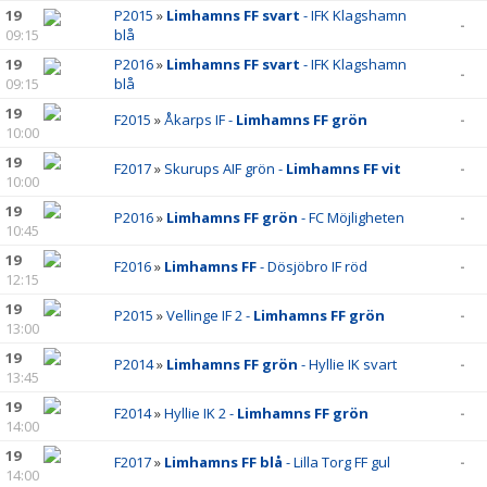
19
P2015
»
Limhamns FF svart
- IFK Klagshamn
-
09:15
blå
19
P2016
»
Limhamns FF svart
- IFK Klagshamn
-
09:15
blå
19
F2015
»
Åkarps IF -
Limhamns FF grön
-
10:00
19
F2017
»
Skurups AIF grön -
Limhamns FF vit
-
10:00
19
P2016
»
Limhamns FF grön
- FC Möjligheten
-
10:45
19
F2016
»
Limhamns FF
- Dösjöbro IF röd
-
12:15
19
P2015
»
Vellinge IF 2 -
Limhamns FF grön
-
13:00
19
P2014
»
Limhamns FF grön
- Hyllie IK svart
-
13:45
19
F2014
»
Hyllie IK 2 -
Limhamns FF grön
-
14:00
19
F2017
»
Limhamns FF blå
- Lilla Torg FF gul
-
14:00