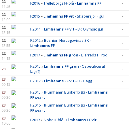
22
F2016
»
Trelleborgs FF blå -
Limhamns FF
-
11:45
22
F2015
»
Limhamns FF vit
- Skabersjö IF gul
-
12:00
22
P2014
»
Limhamns FF vit
- BK Olympic gul
-
13:15
22
P2012
»
Bosnien Hercegovinas SK -
-
13:55
Limhamns FF
22
F2017
»
Limhamns FF grön
- Bjärreds FF röd
-
14:15
P2015
»
Limhamns FF grön
- Ospecificerat
23
-
lag (6)
23
P2017
»
Limhamns FF vit
- BK Flagg
-
09:15
23
P2015
»
IF Limhamn Bunkeflo B3 -
Limhamns
-
09:30
FF svart
23
P2016
»
IF Limhamn Bunkeflo B3 -
Limhamns
-
09:30
FF svart
23
F2017
»
Sjöbo IF blå -
Limhamns FF vit
-
10:00