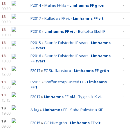
13
P2014
»
Malmö FF lila -
Limhamns FF grön
-
09:30
13
P2017
»
Kulladals FF vit -
Limhamns FF vit
-
09:30
13
P2013
»
Limhamns FF vit
- Bulltofta Skol-IF
-
10:00
13
P2015
»
Skanör Falsterbo IF svart -
Limhamns
-
10:00
FF svart
13
P2016
»
Skanör Falsterbo IF svart -
Limhamns
-
10:00
FF svart
13
F2017
»
FC Staffanstorp -
Limhamns FF grön
-
12:00
13
P2011
»
Staffanstorp United FC -
Limhamns
-
13:00
FF 1
13
F2017
»
Limhamns FF blå
- Tygelsjö IK vit
-
15:15
18
A-lag
»
Limhamns FF
- Saba Palestina KIF
-
19:00
19
F2015
»
GIF Nike grön -
Limhamns FF vit
-
09:00