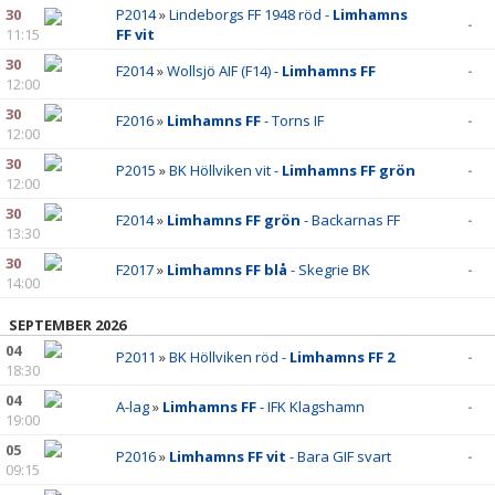
30
P2014
»
Lindeborgs FF 1948 röd -
Limhamns
-
11:15
FF vit
30
F2014
»
Wollsjö AIF (F14) -
Limhamns FF
-
12:00
30
F2016
»
Limhamns FF
- Torns IF
-
12:00
30
P2015
»
BK Höllviken vit -
Limhamns FF grön
-
12:00
30
F2014
»
Limhamns FF grön
- Backarnas FF
-
13:30
30
F2017
»
Limhamns FF blå
- Skegrie BK
-
14:00
SEPTEMBER 2026
04
P2011
»
BK Höllviken röd -
Limhamns FF 2
-
18:30
04
A-lag
»
Limhamns FF
- IFK Klagshamn
-
19:00
05
P2016
»
Limhamns FF vit
- Bara GIF svart
-
09:15