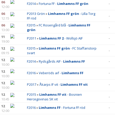
06
F2014
»
Fortuna FF -
Limhamns FF grön
-
12:00
06
P2013 Grön
»
Limhamns FF grön
- Lilla Torg
-
12:15
FF röd
06
F2015
»
FC Rosengård blå -
Limhamns FF
-
13:00
grön
11
P2011
»
Limhamns FF 2
- Wollsjö AIF
-
19:00
12
F2015
»
Limhamns FF grön
- FC Staffanstorp
-
09:15
svart
12
F2014
»
Rydsgårds AIF -
Limhamns FF
-
10:00
12
F2016
»
Veberöds aif -
Limhamns FF
-
10:00
12
P2017
»
Åkarps IF vit -
Limhamns FF vit
-
10:00
12
P2015
»
Limhamns FF vit
- Bosnien
-
10:45
Hercegovinas SK vit
12
F2016
»
Limhamns FF
- Fortuna FF röd
-
12:00