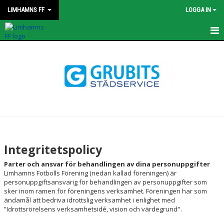
LIMHAMNS FF
LOGGA IN
HEM
KONTAKT
STYRELSEN
OM KLUBBEN
VÄRDEGRUND
Integritetspolicy
VISION
Parter och ansvar för behandlingen av dina personuppgifter
Limhamns Fotbolls Förening (nedan kallad föreningen) är
personuppgiftsansvarig för behandlingen av personuppgifter som
STYRDOKUMENT
sker inom ramen för föreningens verksamhet. Föreningen har som
ändamål att bedriva idrottslig verksamhet i enlighet med
INTEGRITETSPOLICY
”Idrottsrörelsens verksamhetsidé, vision och värdegrund".