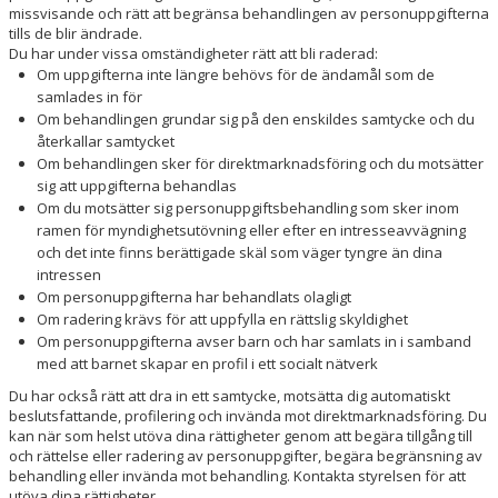
missvisande och rätt att begränsa behandlingen av personuppgifterna
tills de blir ändrade.
Du har under vissa omständigheter rätt att bli raderad:
Om uppgifterna inte längre behövs för de ändamål som de
samlades in för
Om behandlingen grundar sig på den enskildes samtycke och du
återkallar samtycket
Om behandlingen sker för direktmarknadsföring och du motsätter
sig att uppgifterna behandlas
Om du motsätter sig personuppgiftsbehandling som sker inom
ramen för myndighetsutövning eller efter en intresseavvägning
och det inte finns berättigade skäl som väger tyngre än dina
intressen
Om personuppgifterna har behandlats olagligt
Om radering krävs för att uppfylla en rättslig skyldighet
Om personuppgifterna avser barn och har samlats in i samband
med att barnet skapar en profil i ett socialt nätverk
Du har också rätt att dra in ett samtycke, motsätta dig automatiskt
beslutsfattande, profilering och invända mot direktmarknadsföring. Du
kan när som helst utöva dina rättigheter genom att begära tillgång till
och rättelse eller radering av personuppgifter, begära begränsning av
behandling eller invända mot behandling. Kontakta styrelsen för att
utöva dina rättigheter.