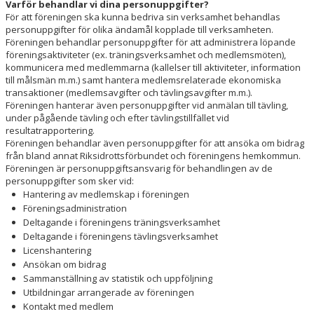
STADGAR
Varför behandlar vi dina personuppgifter?
För att föreningen ska kunna bedriva sin verksamhet behandlas
personuppgifter för olika ändamål kopplade till verksamheten.
KALENDER
Föreningen behandlar personuppgifter för att administrera löpande
föreningsaktiviteter (ex. träningsverksamhet och medlemsmöten),
MATCHER
kommunicera med medlemmarna (kallelser till aktiviteter, information
till målsmän m.m.) samt hantera medlemsrelaterade ekonomiska
transaktioner (medlemsavgifter och tävlingsavgifter m.m.).
PROFILKLÄDER
Föreningen hanterar även personuppgifter vid anmälan till tävling,
under pågående tävling och efter tävlingstillfället vid
AVGIFTER
resultatrapportering.
Föreningen behandlar även personuppgifter för att ansöka om bidrag
ANMÄLAN
från bland annat Riksidrottsförbundet och föreningens hemkommun.
Föreningen är personuppgiftsansvarig för behandlingen av de
personuppgifter som sker vid:
LIMHAMN BACKYARD ULTRA
Hantering av medlemskap i föreningen
Föreningsadministration
Deltagande i föreningens träningsverksamhet
Deltagande i föreningens tävlingsverksamhet
Licenshantering
Ansökan om bidrag
Sammanställning av statistik och uppföljning
Utbildningar arrangerade av föreningen
Kontakt med medlem