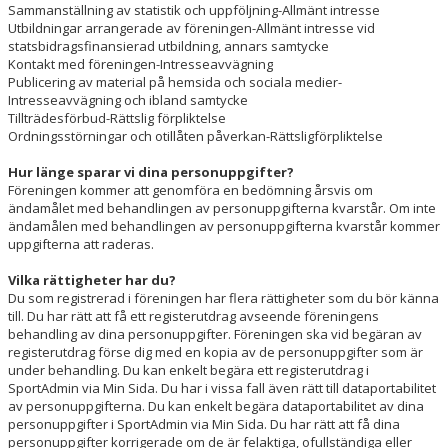
Sammanställning av statistik och uppföljning-Allmänt intresse
Utbildningar arrangerade av föreningen-Allmänt intresse vid
statsbidragsfinansierad utbildning, annars samtycke
Kontakt med föreningen-Intresseavvägning
Publicering av material på hemsida och sociala medier-
Intresseavvägning och ibland samtycke
Tillträdesförbud-Rättslig förpliktelse
Ordningsstörningar och otillåten påverkan-Rättsligförpliktelse
Hur länge sparar vi dina personuppgifter?
Föreningen kommer att genomföra en bedömning årsvis om
ändamålet med behandlingen av personuppgifterna kvarstår. Om inte
ändamålen med behandlingen av personuppgifterna kvarstår kommer
uppgifterna att raderas.
Vilka rättigheter har du?
Du som registrerad i föreningen har flera rättigheter som du bör känna
till. Du har rätt att få ett registerutdrag avseende föreningens
behandling av dina personuppgifter. Föreningen ska vid begäran av
registerutdrag förse dig med en kopia av de personuppgifter som är
under behandling. Du kan enkelt begära ett registerutdrag i
SportAdmin via Min Sida. Du har i vissa fall även rätt till dataportabilitet
av personuppgifterna. Du kan enkelt begära dataportabilitet av dina
personuppgifter i SportAdmin via Min Sida. Du har rätt att få dina
personuppgifter korrigerade om de är felaktiga, ofullständiga eller