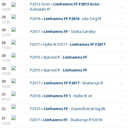
28
P2013 Grön
»
Limhamns FF P2013 Grön
-
-
14:00
Kulladals FF
28
P2016
»
Limhamns FF P2016
- Lilla Torg FF
-
12:45
28
P2011
»
Limhamns FF
- Södra Sandby
-
12:30
28
F2017
»
Hyllie IK F2017 -
Limhamns FF F2017
-
11:30
28
P2015
»
Bjärred IF -
Limhamns FF
-
11:30
28
P2015
»
Bjärred IF -
Limhamns FF
-
10:00
28
P2017
»
Limhamns FF P2017
- Skabersjö IF
-
10:00
22
P2016
»
Limhamns FF 1
- Hyllie IK vit
-
09:15
22
P2013
»
Limhamns FF
- Ospecificerat lag (8)
-
21
F2017
»
Limhamns FF
- Skabersjö IF F2018
-
14:00