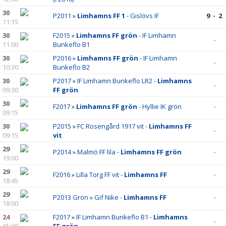
30
P2011
»
Limhamns FF 1
- Gislövs IF
9 - 2
11:15
30
F2015
»
Limhamns FF grön
- IF Limhamn
-
11:00
Bunkeflo B1
30
P2016
»
Limhamns FF grön
- IF Limhamn
-
10:30
Bunkeflo B2
30
P2017
»
IF Limhamn Bunkeflo LR2 -
Limhamns
-
09:30
FF grön
30
F2017
»
Limhamns FF grön
- Hyllie IK grön
-
09:15
30
P2015
»
FC Rosengård 1917 vit -
Limhamns FF
-
09:15
vit
29
P2014
»
Malmö FF lila -
Limhamns FF grön
-
19:00
29
F2016
»
Lilla Torg FF vit -
Limhamns FF
-
18:45
29
P2013 Grön
»
Gif Nike -
Limhamns FF
-
18:00
24
F2017
»
IF Limhamn Bunkeflo B1 -
Limhamns
-