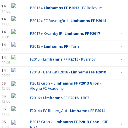
14
P2013
»
Limhamns FF P2013
- FC Bellevue
-
14:00
14
P2014
»
FC Rosengård -
Limhamns FF P2014
-
11:00
14
P2017
»
Kvarnby IF -
Limhamns FF P2017
-
10:15
14
P2015
»
Limhamns FF
- Torn
-
10:00
14
F2015
»
Limhamns FF F2015
- Kvarnby
-
09:45
14
F2018
»
Bara Gif F2018 -
Limhamns FF F2018
-
09:00
08
P2013 Grön
»
Limhamns FF P2013 Grön
-
-
15:00
Alegria FC Academy
08
F2016
»
Limhamns FF F2016
- LB07
-
12:00
08
F2014
»
FC Rosengård -
Limhamns FF F2014
-
11:00
08
P2013 Grön
»
Limhamns FF P2013 Grön
- GIF
-
10:30
Nike