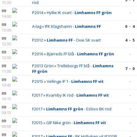
15:30
röd
09
P2014
»
Hyllie IK svart -
Limhamns FF grön
-
14:00
09
A-lag
»
IFK Klagshamn -
Limhamns FF
0 - 4
13:00
09
P2012
»
Limhamns FF
- Oxie SK svart
4 - 5
12:30
09
P2016
»
Bjärreds FF blå -
Limhamns FF grön
-
12:00
09
P2013 Grön
»
Trelleborgs FF blå -
Limhamns
7 - 0
11:00
FF grön
09
P2015
»
Vellinge IF 1 -
Limhamns FF vit
-
10:45
09
F2017
»
Kvarnby IK röd -
Limhamns FF vit
-
10:15
09
F2017
»
Limhamns FF grön
- Eslövs BK röd
-
09:15
09
F2015
»
GIF Nike grön -
Limhamns FF vit
-
09:00
09
F2017
»
Limhamns FF
- BK Höllviken vit (F2018)
-