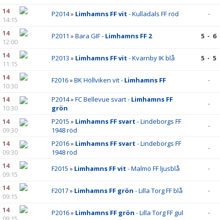
14
P2014
»
Limhamns FF vit
- Kulladals FF röd
-
14:15
14
P2011
»
Bara GIF -
Limhamns FF 2
5 - 6
12:00
14
P2013
»
Limhamns FF vit
- Kvarnby IK blå
5 - 5
11:15
14
F2016
»
BK Höllviken vit -
Limhamns FF
-
10:30
14
P2014
»
FC Bellevue svart -
Limhamns FF
-
10:30
grön
14
P2015
»
Limhamns FF svart
- Lindeborgs FF
-
09:30
1948 röd
14
P2016
»
Limhamns FF svart
- Lindeborgs FF
-
09:30
1948 röd
14
F2015
»
Limhamns FF vit
- Malmö FF ljusblå
-
09:15
14
F2017
»
Limhamns FF grön
- Lilla Torg FF blå
-
09:15
14
P2016
»
Limhamns FF grön
- Lilla Torg FF gul
-
09:15