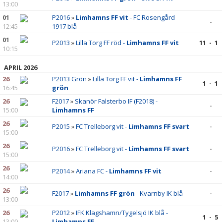
13:00
01
P2016
»
Limhamns FF vit
- FC Rosengård
-
12:45
1917 blå
01
P2013
»
Lilla Torg FF röd -
Limhamns FF vit
11 - 1
10:15
APRIL 2026
26
P2013 Grön
»
Lilla Torg FF vit -
Limhamns FF
1 - 1
16:45
grön
26
F2017
»
Skanör Falsterbo IF (F2018) -
-
15:00
Limhamns FF
26
P2015
»
FC Trelleborg vit -
Limhamns FF svart
-
15:00
26
P2016
»
FC Trelleborg vit -
Limhamns FF svart
-
15:00
26
P2014
»
Ariana FC -
Limhamns FF vit
-
14:00
26
F2017
»
Limhamns FF grön
- Kvarnby IK blå
-
13:00
26
P2012
»
IFK Klagshamn/Tygelsjö IK blå -
1 - 5
13:00
Limhamns FF