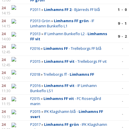
15:00
FF grön
24
P2011
»
Limhamns FF 2
- Bjärreds FF blå
1 - 0
14:15
24
P2013 Grön
»
Limhamns FF grön
- IF
9 - 1
14:15
Limhamn Bunkeflo L1
24
P2013
»
IF Limhamn Bunkeflo L2 -
Limhamns
9 - 2
14:00
FF vit
24
F2016
»
Limhamns FF
- Trelleborgs FF blå
-
12:45
24
P2015
»
Limhamns FF vit
- Trelleborgs FF vit
-
12:45
24
F2018
»
Trelleborgs ff -
Limhamns FF
-
12:00
24
P2016
»
Limhamns FF vit
- IF Limhamn
-
11:30
Bunkeflo LS1
24
F2015
»
Limhamns FF vit
- FC Rosengård
-
11:15
marin
24
P2015
»
IFK Klagshamn blå -
Limhamns FF
-
10:15
svart
24
P2017
»
Limhamns FF grön
- IFK Klagshamn
-