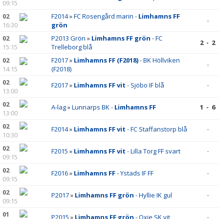
09:15
02
F2014
»
FC Rosengård marin -
Limhamns FF
-
16:30
grön
02
P2013 Grön
»
Limhamns FF grön
- FC
2 - 2
15:15
Trelleborg blå
02
F2017
»
Limhamns FF (F2018)
- BK Höllviken
-
14:15
(F2018)
02
F2017
»
Limhamns FF vit
- Sjöbo IF blå
-
13:00
02
A-lag
»
Lunnarps BK -
Limhamns FF
1 - 6
13:00
02
F2014
»
Limhamns FF vit
- FC Staffanstorp blå
-
10:30
02
F2015
»
Limhamns FF vit
- Lilla Torg FF svart
-
09:15
02
F2016
»
Limhamns FF
- Ystads IF FF
-
09:15
02
P2017
»
Limhamns FF grön
- Hyllie IK gul
-
09:15
01
P2015
»
Limhamns FF grön
- Oxie SK vit
-