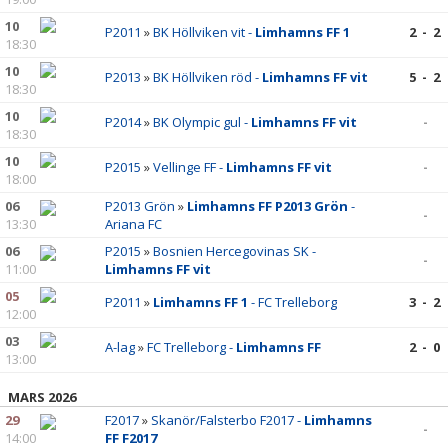
10
P2011
»
BK Höllviken vit -
Limhamns FF 1
2 - 2
18:30
10
P2013
»
BK Höllviken röd -
Limhamns FF vit
5 - 2
18:30
10
P2014
»
BK Olympic gul -
Limhamns FF vit
-
18:30
10
P2015
»
Vellinge FF -
Limhamns FF vit
-
18:00
06
P2013 Grön
»
Limhamns FF P2013 Grön
-
-
13:30
Ariana FC
06
P2015
»
Bosnien Hercegovinas SK -
-
11:00
Limhamns FF vit
05
P2011
»
Limhamns FF 1
- FC Trelleborg
3 - 2
12:00
03
A-lag
»
FC Trelleborg -
Limhamns FF
2 - 0
13:00
MARS 2026
29
F2017
»
Skanör/Falsterbo F2017 -
Limhamns
-
14:00
FF F2017