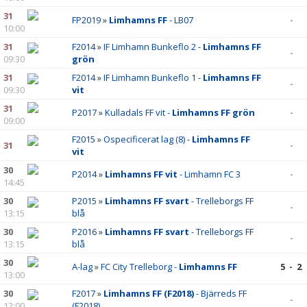
31
FP2019
»
Limhamns FF
- LB07
-
10:00
31
F2014
»
IF Limhamn Bunkeflo 2 -
Limhamns FF
-
09:30
grön
31
F2014
»
IF Limhamn Bunkeflo 1 -
Limhamns FF
-
09:30
vit
31
P2017
»
Kulladals FF vit -
Limhamns FF grön
-
09:00
F2015
»
Ospecificerat lag (8) -
Limhamns FF
31
-
vit
30
P2014
»
Limhamns FF vit
- Limhamn FC 3
-
14:45
30
P2015
»
Limhamns FF svart
- Trelleborgs FF
-
13:15
blå
30
P2016
»
Limhamns FF svart
- Trelleborgs FF
-
13:15
blå
30
A-lag
»
FC City Trelleborg -
Limhamns FF
5 - 2
13:00
30
F2017
»
Limhamns FF (F2018)
- Bjärreds FF
-
12:00
(F2018)