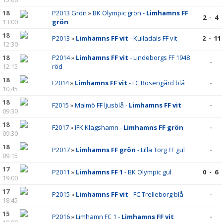
18
P2013 Grön
»
BK Olympic grön -
Limhamns FF
2 - 4
13:00
grön
18
P2013
»
Limhamns FF vit
- Kulladals FF vit
2 - 11
12:30
18
P2014
»
Limhamns FF vit
- Lindeborgs FF 1948
-
12:15
röd
18
F2014
»
Limhamns FF vit
- FC Rosengård blå
-
10:45
18
F2015
»
Malmö FF ljusblå -
Limhamns FF vit
-
09:30
18
F2017
»
IFK Klagshamn -
Limhamns FF grön
-
09:30
18
P2017
»
Limhamns FF grön
- Lilla Torg FF gul
-
09:15
17
P2011
»
Limhamns FF 1
- BK Olympic gul
0 - 6
19:00
17
P2015
»
Limhamns FF vit
- FC Trelleborg blå
-
18:45
15
P2016
»
Limhamn FC 1 -
Limhamns FF vit
-