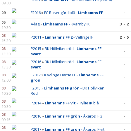
09:00
09
F2016
»
FC Rosengård blå -
Limhamns FF
-
05
A-lag
»
Limhamns FF
- Kvarnby IK
3 - 2
19:30
03
P2011
»
Limhamns FF 2
- Vellinge IF
2 - 5
15:30
03
P2015
»
BK Höllviken röd -
Limhamns FF
-
13:30
svart
03
P2016
»
BK Höllviken röd -
Limhamns FF
-
13:30
svart
03
F2017
»
Kävlinge Harrie FF -
Limhamns FF
-
12:00
grön
03
F2015
»
Limhamns FF grön
- BK Höllviken
-
10:30
Röd
03
P2014
»
Limhamns FF vit
- Hyllie IK blå
-
10:30
03
P2016
»
Limhamns FF grön
- Åkarps IF 3
-
09:15
03
P2017
»
Limhamns FF grön
- Åkarps IF vit
-