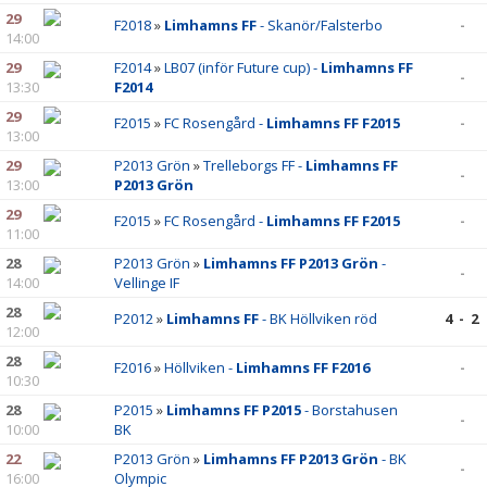
29
F2018
»
Limhamns FF
- Skanör/Falsterbo
-
14:00
29
F2014
»
LB07 (inför Future cup) -
Limhamns FF
-
13:30
F2014
29
F2015
»
FC Rosengård -
Limhamns FF F2015
-
13:00
29
P2013 Grön
»
Trelleborgs FF -
Limhamns FF
-
13:00
P2013 Grön
29
F2015
»
FC Rosengård -
Limhamns FF F2015
-
11:00
28
P2013 Grön
»
Limhamns FF P2013 Grön
-
-
14:00
Vellinge IF
28
P2012
»
Limhamns FF
- BK Höllviken röd
4 - 2
12:00
28
F2016
»
Höllviken -
Limhamns FF F2016
-
10:30
28
P2015
»
Limhamns FF P2015
- Borstahusen
-
10:00
BK
22
P2013 Grön
»
Limhamns FF P2013 Grön
- BK
-
16:00
Olympic