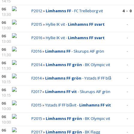
14:15
06
P2012
»
Limhamns FF
- FC Trelleborg vit
4 - 0
13:30
06
P2015
»
Hyllie IK vit -
Limhamns FF svart
-
13:00
06
P2016
»
Hyllie IK vit -
Limhamns FF svart
-
13:00
06
F2016
»
Limhamns FF
- Skurups AIF grön
-
11:30
06
P2014
»
Limhamns FF grön
- BK Olympic vit
-
11:30
06
F2014
»
Limhamns FF grön
- Ystads IF FF blå
-
10:15
06
F2017
»
Limhamns FF vit
- Skurups AIF grön
-
10:15
06
F2015
»
Ystads IF FF blåvit -
Limhamns FF vit
-
10:00
06
P2015
»
Limhamns FF grön
- BK Olympic vit
-
10:00
06
P2017
»
Limhamns FF grön
- BK Flagg
-