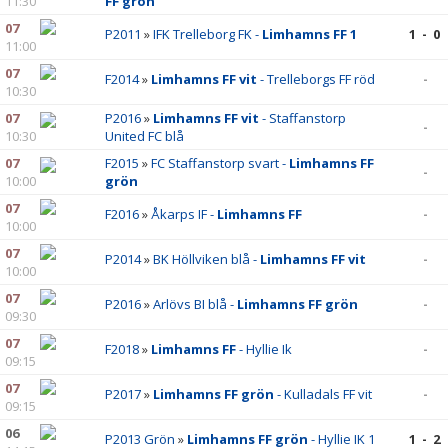
11:30
FF grön
07
P2011
»
IFK Trelleborg FK -
Limhamns FF 1
1 - 0
11:00
07
F2014
»
Limhamns FF vit
- Trelleborgs FF röd
-
10:30
07
P2016
»
Limhamns FF vit
- Staffanstorp
-
10:30
United FC blå
07
F2015
»
FC Staffanstorp svart -
Limhamns FF
-
10:00
grön
07
F2016
»
Åkarps IF -
Limhamns FF
-
10:00
07
P2014
»
BK Höllviken blå -
Limhamns FF vit
-
10:00
07
P2016
»
Arlövs BI blå -
Limhamns FF grön
-
09:30
07
F2018
»
Limhamns FF
- Hyllie Ik
-
09:15
07
P2017
»
Limhamns FF grön
- Kulladals FF vit
-
09:15
06
P2013 Grön
»
Limhamns FF grön
- Hyllie IK 1
1 - 2