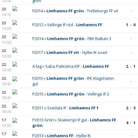
10:00
grön
23
F2014
»
Limhamns FF grön
- Trelleborgs FF vit
-
14:15
23
P2012
»
Vellinge IF röd -
Limhamns FF
1 - 0
13:00
23
P2014
»
Limhamns FF grön
- FBK Balkan 3
-
13:00
23
F2017
»
Limhamns FF vit
- Hyllie IK svart
-
10:00
22
A-lag
»
Saba Palestina KIF -
Limhamns FF
2 - 1
19:00
22
F2015
»
Limhamns FF grön
- IFK Klagshamn
-
18:45
gul
22
P2015
»
Limhamns FF grön
- Vellinge IF 2
-
18:45
22
P2011
»
Svedala IF -
Limhamns FF 1
2 - 5
18:30
17
P2013 Grön
»
Skabersjö IF gul -
Limhamns FF
4 - 1
12:00
grön
17
P2013
»
Limhamns FF
- Hyllie IK
-