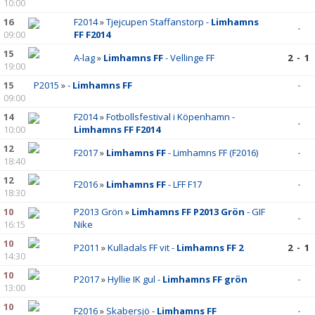
10:00
16
F2014
»
Tjejcupen Staffanstorp -
Limhamns
-
09:00
FF F2014
15
A-lag
»
Limhamns FF
- Vellinge FF
2 - 1
19:00
15
P2015
»
-
Limhamns FF
-
09:00
14
F2014
»
Fotbollsfestival i Köpenhamn -
-
10:00
Limhamns FF F2014
12
F2017
»
Limhamns FF
- Limhamns FF (F2016)
-
18:40
12
F2016
»
Limhamns FF
- LFF F17
-
18:30
10
P2013 Grön
»
Limhamns FF P2013 Grön
- GIF
-
16:15
Nike
10
P2011
»
Kulladals FF vit -
Limhamns FF 2
2 - 1
14:30
10
P2017
»
Hyllie IK gul -
Limhamns FF grön
-
13:00
10
F2016
»
Skabersjö -
Limhamns FF
-