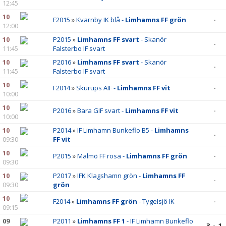
12:45
10
F2015
»
Kvarnby IK blå -
Limhamns FF grön
-
12:00
10
P2015
»
Limhamns FF svart
- Skanör
-
11:45
Falsterbo IF svart
10
P2016
»
Limhamns FF svart
- Skanör
-
11:45
Falsterbo IF svart
10
F2014
»
Skurups AIF -
Limhamns FF vit
-
10:00
10
P2016
»
Bara GIF svart -
Limhamns FF vit
-
10:00
10
P2014
»
IF Limhamn Bunkeflo B5 -
Limhamns
-
09:30
FF vit
10
P2015
»
Malmö FF rosa -
Limhamns FF grön
-
09:30
10
P2017
»
IFK Klagshamn grön -
Limhamns FF
-
09:30
grön
10
F2014
»
Limhamns FF grön
- Tygelsjö IK
-
09:15
09
P2011
»
Limhamns FF 1
- IF Limhamn Bunkeflo
3 - 1