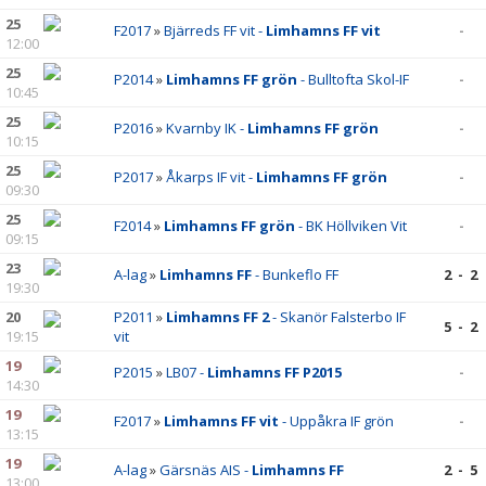
25
F2017
»
Bjärreds FF vit -
Limhamns FF vit
-
12:00
25
P2014
»
Limhamns FF grön
- Bulltofta Skol-IF
-
10:45
25
P2016
»
Kvarnby IK -
Limhamns FF grön
-
10:15
25
P2017
»
Åkarps IF vit -
Limhamns FF grön
-
09:30
25
F2014
»
Limhamns FF grön
- BK Höllviken Vit
-
09:15
23
A-lag
»
Limhamns FF
- Bunkeflo FF
2 - 2
19:30
20
P2011
»
Limhamns FF 2
- Skanör Falsterbo IF
5 - 2
19:15
vit
19
P2015
»
LB07 -
Limhamns FF P2015
-
14:30
19
F2017
»
Limhamns FF vit
- Uppåkra IF grön
-
13:15
19
A-lag
»
Gärsnäs AIS -
Limhamns FF
2 - 5
13:00