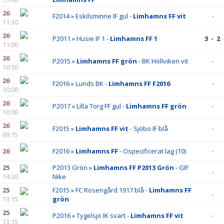
26
F2014
»
Eskilsminne IF gul -
Limhamns FF vit
-
11:30
26
P2011
»
Husie IF 1 -
Limhamns FF 1
3 - 2
11:00
26
P2015
»
Limhamns FF grön
- BK Höllviken vit
-
10:30
26
F2016
»
Lunds BK -
Limhamns FF F2016
-
10:00
26
P2017
»
Lilla Torg FF gul -
Limhamns FF grön
-
10:00
26
F2015
»
Limhamns FF vit
- Sjöbo IF blå
-
09:15
26
F2016
»
Limhamns FF
- Ospecificerat lag (10)
-
25
P2013 Grön
»
Limhamns FF P2013 Grön
- GIF
-
14:30
Nike
25
F2015
»
FC Rosengård 1917 blå -
Limhamns FF
-
13:15
grön
25
P2016
»
Tygelsjö IK svart -
Limhamns FF vit
-
13:15