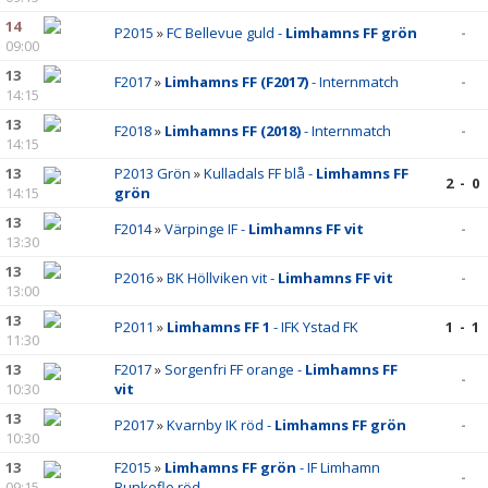
14
P2015
»
FC Bellevue guld -
Limhamns FF grön
-
09:00
13
F2017
»
Limhamns FF (F2017)
- Internmatch
-
14:15
13
F2018
»
Limhamns FF (2018)
- Internmatch
-
14:15
13
P2013 Grön
»
Kulladals FF blå -
Limhamns FF
2 - 0
14:15
grön
13
F2014
»
Värpinge IF -
Limhamns FF vit
-
13:30
13
P2016
»
BK Höllviken vit -
Limhamns FF vit
-
13:00
13
P2011
»
Limhamns FF 1
- IFK Ystad FK
1 - 1
11:30
13
F2017
»
Sorgenfri FF orange -
Limhamns FF
-
10:30
vit
13
P2017
»
Kvarnby IK röd -
Limhamns FF grön
-
10:30
13
F2015
»
Limhamns FF grön
- IF Limhamn
-
09:15
Bunkeflo röd