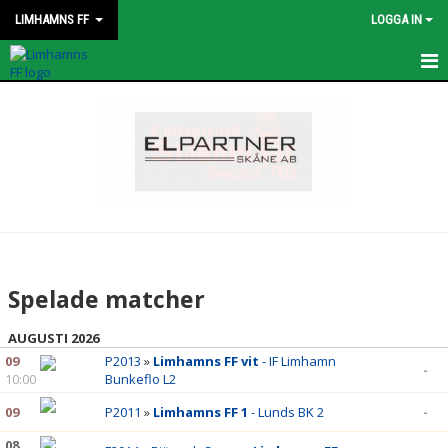
LIMHAMNS FF
LOGGA IN
HEM
KONTAKT
STYRELSEN
OM KLUBBEN
KALENDER
Spelade matcher
MATCHER
AUGUSTI 2026
09
P2013
»
Limhamns FF vit
- IF Limhamn
PROFILKLÄDER
-
10:00
Bunkeflo L2
AVGIFTER
09
P2011
»
Limhamns FF 1
- Lunds BK 2
-
08