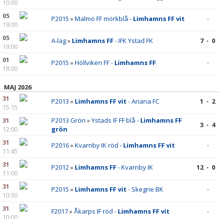
10:00
05
P2015
»
Malmö FF mörkblå -
Limhamns FF vit
-
19:00
05
A-lag
»
Limhamns FF
- IFK Ystad FK
7 - 0
19:00
01
P2015
»
Höllviken FF -
Limhamns FF
-
18:00
MAJ 2026
31
P2013
»
Limhamns FF vit
- Ariana FC
1 - 2
15:15
31
P2013 Grön
»
Ystads IF FF blå -
Limhamns FF
3 - 4
12:00
grön
31
P2016
»
Kvarnby IK röd -
Limhamns FF vit
-
11:45
31
P2012
»
Limhamns FF
- Kvarnby IK
12 - 0
11:00
31
P2015
»
Limhamns FF vit
- Skegrie BK
-
10:30
31
F2017
»
Åkarps IF röd -
Limhamns FF vit
-
10:00