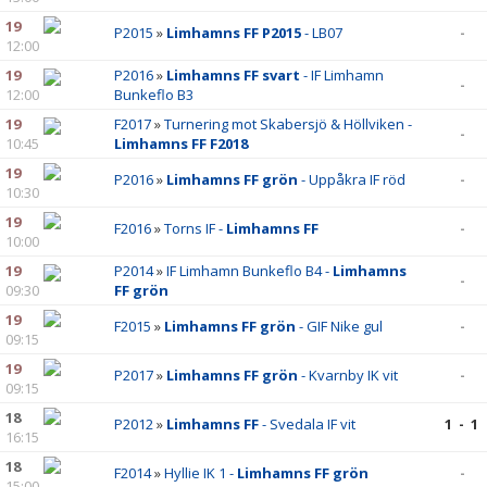
19
P2015
»
Limhamns FF P2015
- LB07
-
12:00
19
P2016
»
Limhamns FF svart
- IF Limhamn
-
12:00
Bunkeflo B3
19
F2017
»
Turnering mot Skabersjö & Höllviken -
-
10:45
Limhamns FF F2018
19
P2016
»
Limhamns FF grön
- Uppåkra IF röd
-
10:30
19
F2016
»
Torns IF -
Limhamns FF
-
10:00
19
P2014
»
IF Limhamn Bunkeflo B4 -
Limhamns
-
09:30
FF grön
19
F2015
»
Limhamns FF grön
- GIF Nike gul
-
09:15
19
P2017
»
Limhamns FF grön
- Kvarnby IK vit
-
09:15
18
P2012
»
Limhamns FF
- Svedala IF vit
1 - 1
16:15
18
F2014
»
Hyllie IK 1 -
Limhamns FF grön
-
15:00