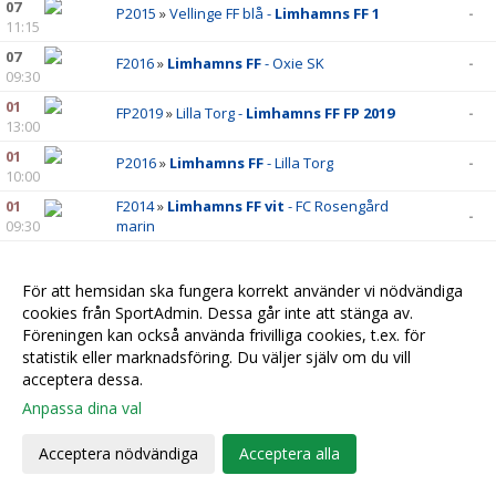
07
P2015
»
Vellinge FF blå -
Limhamns FF 1
-
11:15
07
F2016
»
Limhamns FF
- Oxie SK
-
09:30
01
FP2019
»
Lilla Torg -
Limhamns FF FP 2019
-
13:00
01
P2016
»
Limhamns FF
- Lilla Torg
-
10:00
01
F2014
»
Limhamns FF vit
- FC Rosengård
-
09:30
marin
JANUARI 2026
För att hemsidan ska fungera korrekt använder vi nödvändiga
31
F2014
»
Lilla Torg FF -
Limhamns FF F2014
-
cookies från SportAdmin. Dessa går inte att stänga av.
10:45
Föreningen kan också använda frivilliga cookies, t.ex. för
31
P2015
»
Limhamns FF P2015
- Kvarnby IK
-
statistik eller marknadsföring. Du väljer själv om du vill
10:00
acceptera dessa.
31
P2016
»
Limhamns FF
- Lilla Torg
-
Anpassa dina val
09:30
31
P2012
»
Kristianstad Arena Cup -
Limhamns
Acceptera nödvändiga
Acceptera alla
-
09:15
FF P2012
27