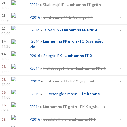
21
F2014
»
Skabersjö IF -
Limhamns FF grön
-
10:00
21
P2016
»
Limhamns FF 2
- Vellinge IF 1
-
09:30
20
F2014
»
Eslöv cup -
Limhamns FF F2014
-
09:00
14
F2014
»
Limhamns FF grön
- FC Rosengård
-
11:30
blå
14
P2016
»
Skegrie BK -
Limhamns FF 2
-
10:00
08
F2014
»
Trelleborgs FF blå -
Limhamns FF vit
-
13:00
08
P2012
»
Limhamns FF
- BK Olympic vit
-
12:00
08
F2015
»
FC Rosengård marin -
Limhamns FF
-
11:00
08
F2014
»
Limhamns FF grön
- IFK Klagshamn
-
09:30
08
P2016
»
Svedala IF vit -
Limhamns FF 1
-