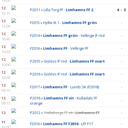
18:00
12
P2011
»
Lilla Torg FF -
Limhamns FF 2
4 - 3
15:15
12
F2015
»
Hyllie IK 1 -
Limhamns FF grön
-
12:00
12
F2014
»
Limhamns FF grön
- Vellinge IF röd
-
10:45
12
F2016
»
Limhamns FF
- Vellinge FF
-
10:30
12
P2015
»
Gislövs IF röd -
Limhamns FF svart
-
10:00
12
P2016
»
Gislövs IF röd -
Limhamns FF svart
-
10:00
12
F2017
»
Limhamns FF
- Lunds SK (F2018)
-
09:15
12
P2016
»
Limhamns FF vit
- Kulladals FF
-
09:15
orange
12
P2012
»
Trelleborgs FF vit -
Limhamns FF
-
11
F2016
»
Limhamns FF F2016
- LFF F17
-
15:00