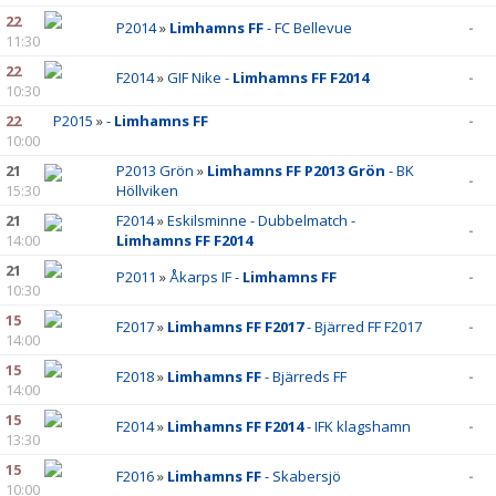
22
P2014
»
Limhamns FF
- FC Bellevue
-
11:30
22
F2014
»
GIF Nike -
Limhamns FF F2014
-
10:30
22
P2015
»
-
Limhamns FF
-
10:00
21
P2013 Grön
»
Limhamns FF P2013 Grön
- BK
-
15:30
Höllviken
21
F2014
»
Eskilsminne - Dubbelmatch -
-
14:00
Limhamns FF F2014
21
P2011
»
Åkarps IF -
Limhamns FF
-
10:30
15
F2017
»
Limhamns FF F2017
- Bjärred FF F2017
-
14:00
15
F2018
»
Limhamns FF
- Bjärreds FF
-
14:00
15
F2014
»
Limhamns FF F2014
- IFK klagshamn
-
13:30
15
F2016
»
Limhamns FF
- Skabersjö
-
10:00