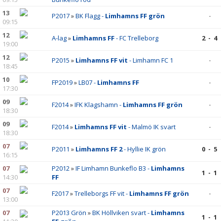
13
P2017
»
BK Flagg -
Limhamns FF grön
-
09:15
12
A-lag
»
Limhamns FF
- FC Trelleborg
2 - 4
19:00
12
P2015
»
Limhamns FF vit
- Limhamn FC 1
-
18:45
10
FP2019
»
LB07 -
Limhamns FF
-
17:30
09
F2014
»
IFK Klagshamn -
Limhamns FF grön
-
18:30
09
F2014
»
Limhamns FF vit
- Malmö IK svart
-
18:30
07
P2011
»
Limhamns FF 2
- Hyllie IK grön
0 - 5
16:15
07
P2012
»
IF Limhamn Bunkeflo B3 -
Limhamns
1 - 1
14:30
FF
07
F2017
»
Trelleborgs FF vit -
Limhamns FF grön
-
13:00
07
P2013 Grön
»
BK Höllviken svart -
Limhamns
1 - 1