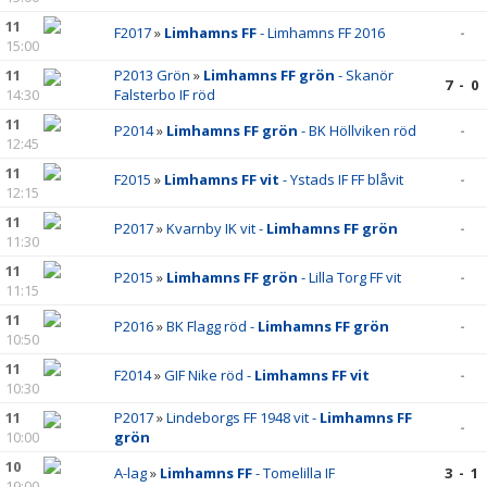
11
F2017
»
Limhamns FF
- Limhamns FF 2016
-
15:00
11
P2013 Grön
»
Limhamns FF grön
- Skanör
7 - 0
14:30
Falsterbo IF röd
11
P2014
»
Limhamns FF grön
- BK Höllviken röd
-
12:45
11
F2015
»
Limhamns FF vit
- Ystads IF FF blåvit
-
12:15
11
P2017
»
Kvarnby IK vit -
Limhamns FF grön
-
11:30
11
P2015
»
Limhamns FF grön
- Lilla Torg FF vit
-
11:15
11
P2016
»
BK Flagg röd -
Limhamns FF grön
-
10:50
11
F2014
»
GIF Nike röd -
Limhamns FF vit
-
10:30
11
P2017
»
Lindeborgs FF 1948 vit -
Limhamns FF
-
10:00
grön
10
A-lag
»
Limhamns FF
- Tomelilla IF
3 - 1
19:00