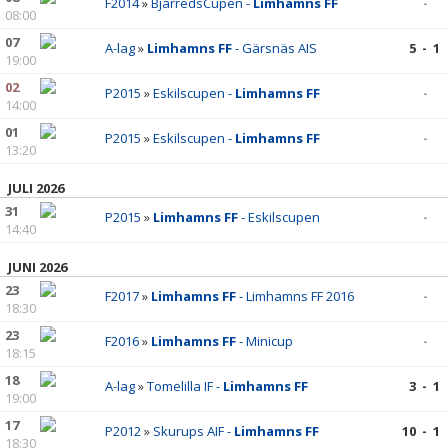
ANMÄLAN
F2014
»
BjärredsCupen -
Limhamns FF
-
08:00
07
LIMHAMN BACKYARD ULTRA
A-lag
»
Limhamns FF
- Gärsnäs AIS
5 - 1
19:00
02
P2015
»
Eskilscupen -
Limhamns FF
-
14:00
01
P2015
»
Eskilscupen -
Limhamns FF
-
13:20
JULI 2026
31
P2015
»
Limhamns FF
- Eskilscupen
-
14:40
JUNI 2026
23
F2017
»
Limhamns FF
- Limhamns FF 2016
-
18:30
23
F2016
»
Limhamns FF
- Minicup
-
18:15
18
A-lag
»
Tomelilla IF -
Limhamns FF
3 - 1
19:00
17
P2012
»
Skurups AIF -
Limhamns FF
10 - 1
18:30