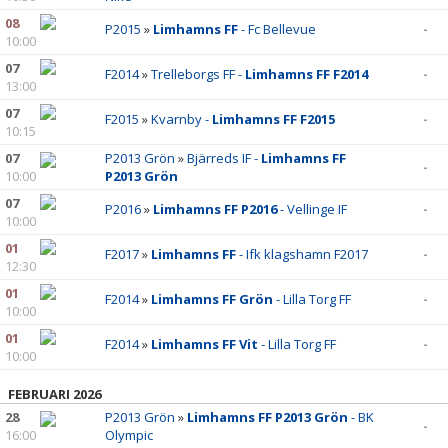
08
P2015
»
Limhamns FF
- Fc Bellevue
-
10:00
07
F2014
»
Trelleborgs FF -
Limhamns FF F2014
-
13:00
07
F2015
»
Kvarnby -
Limhamns FF F2015
-
10:15
07
P2013 Grön
»
Bjärreds IF -
Limhamns FF
-
10:00
P2013 Grön
07
P2016
»
Limhamns FF P2016
- Vellinge IF
-
10:00
01
F2017
»
Limhamns FF
- Ifk klagshamn F2017
-
12:30
01
F2014
»
Limhamns FF Grön
- Lilla Torg FF
-
10:00
01
F2014
»
Limhamns FF Vit
- Lilla Torg FF
-
10:00
FEBRUARI 2026
28
P2013 Grön
»
Limhamns FF P2013 Grön
- BK
-
16:00
Olympic