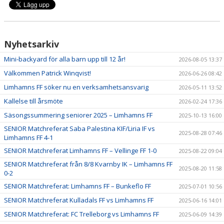
Nyhetsarkiv
Mini-backyard för alla barn upp till 12 år!
2026-08-05 13:37
Välkommen Patrick Winqvist!
2026-06-26 08:42
Limhamns FF söker nu en verksamhetsansvarig
2026-05-11 13:52
Kallelse till årsmöte
2026-02-24 17:36
Säsongssummering seniorer 2025 – Limhamns FF
2025-10-13 16:00
SENIOR Matchreferat Saba Palestina KIF/Liria IF vs
2025-08-28 07:46
Limhamns FF 4-1
SENIOR Matchreferat Limhamns FF – Vellinge FF 1-0
2025-08-22 09:04
SENIOR Matchreferat från 8/8 Kvarnby IK – Limhamns FF
2025-08-20 11:58
0-2
SENIOR Matchreferat: Limhamns FF – Bunkeflo FF
2025-07-01 10:56
SENIOR Matchreferat Kulladals FF vs Limhamns FF
2025-06-16 14:01
SENIOR Matchreferat: FC Trelleborg vs Limhamns FF
2025-06-09 14:39