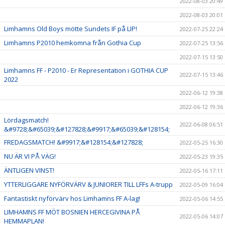
2022-08-03 20:49
2022-08-03 20:01
Limhamns Old Boys mötte Sundets IF på LIP!
2022-07-25 22:24
Limhamns P2010 hemkomna från Gothia Cup
2022-07-25 13:56
2022-07-15 13:50
Limhamns FF - P2010 - Er Representation i GOTHIA CUP
2022-07-15 13:46
2022
2022-06-12 19:38
2022-06-12 19:36
Lördagsmatch!
2022-06-08 06:51
&#9728;&#65039;&#127828;&#9917;&#65039;&#128154;
FREDAGSMATCH! &#9917;&#128154;&#127828;
2022-05-25 16:30
NU ÄR VI PÅ VÄG!
2022-05-23 19:35
ÄNTLIGEN VINST!
2022-05-16 17:11
YTTERLIGGARE NYFÖRVÄRV & JUNIORER TILL LFFs A-trupp
2022-05-09 16:04
Fantastiskt nyförvärv hos Limhamns FF A-lag!
2022-05-06 14:55
LIMHAMNS FF MÖT BOSNIEN HERCEGIVINA PÅ
2022-05-06 14:07
HEMMAPLAN!