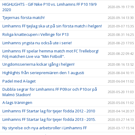
HIGHLIGHTS - GIF Nike P10 vs. Limhamns FF P10 19/9
2020-09-19 17:19
2020
Tjejernas första match!
2020-09-14 13:30
Limhamns FF tjejlag ska ut på sin första match i helgen!
2020-09-07 15:35
Roliga knattecupen i Vellinge för P13
2020-08-31 16:25
Limhamns yngsta nu också ute i serie!
2020-08-23 17:05
Limhamns FF spelar hemma match mot FC Trelleborg!
2020-08-22 09:42
Följ matchen Live via "Min Fotboll".
Ungdomsserierna kickar igång i helgen!
2020-08-16 13:52
Highlights från seriepremiären den 1 augusti
2020-08-04 10:11
Padel med A-laget
2020-06-04 11:02
Dubbla segrar för Limhamns FF P09:or och P10:or på
2020-05-20 11:03
Malmö Stadion!
A-lags träningen
2020-05-06 11:02
Limhamns FF Startar lag för tjejer födda 2012 - 2010
2020-04-14 20:37
Limhamns FF Startar lag för tjejer födda 2013 - 2015.
2020-03-27 14:13
Ny styrelse och nya arbetsroller i Limhamns FF
2020-03-17 15:14