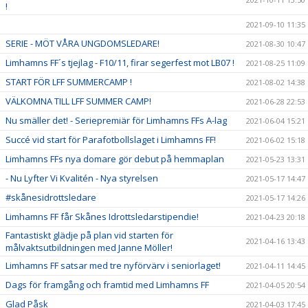
!
2021-09-10 11:35
SERIE - MÖT VÅRA UNGDOMSLEDARE!
2021-08-30 10:47
Limhamns FF´s tjejlag - F10/11, firar segerfest mot LB07 !
2021-08-25 11:09
START FÖR LFF SUMMERCAMP !
2021-08-02 14:38
VÄLKOMNA TILL LFF SUMMER CAMP!
2021-06-28 22:53
Nu smäller det! - Seriepremiär för Limhamns FFs A-lag
2021-06-04 15:21
Succé vid start för Parafotbollslaget i Limhamns FF!
2021-06-02 15:18
Limhamns FFs nya domare gör debut på hemmaplan
2021-05-23 13:31
- Nu Lyfter Vi Kvalitén - Nya styrelsen
2021-05-17 14:47
#skånesidrottsledare
2021-05-17 14:26
Limhamns FF får Skånes Idrottsledarstipendie!
2021-04-23 20:18
Fantastiskt glädje på plan vid starten för
2021-04-16 13:43
målvaktsutbildningen med Janne Möller!
Limhamns FF satsar med tre nyförvärv i seniorlaget!
2021-04-11 14:45
Dags för framgång och framtid med Limhamns FF
2021-04-05 20:54
Glad Påsk
2021-04-03 17:45