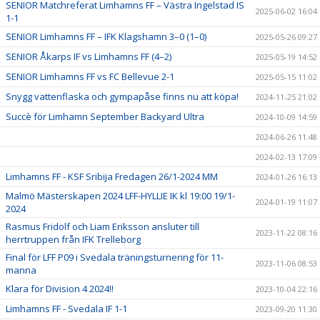
SENIOR Matchreferat Limhamns FF – Västra Ingelstad IS
2025-06-02 16:04
1-1
SENIOR Limhamns FF – IFK Klagshamn 3–0 (1–0)
2025-05-26 09:27
SENIOR Åkarps IF vs Limhamns FF (4–2)
2025-05-19 14:52
SENIOR Limhamns FF vs FC Bellevue 2-1
2025-05-15 11:02
Snygg vattenflaska och gympapåse finns nu att köpa!
2024-11-25 21:02
Succè för Limhamn September Backyard Ultra
2024-10-09 14:59
2024-06-26 11:48
2024-02-13 17:09
Limhamns FF - KSF Sribija Fredagen 26/1-2024 MM
2024-01-26 16:13
Malmö Mästerskapen 2024 LFF-HYLLIE IK kl 19:00 19/1-
2024-01-19 11:07
2024
Rasmus Fridolf och Liam Eriksson ansluter till
2023-11-22 08:16
herrtruppen från IFK Trelleborg
Final för LFF P09 i Svedala träningsturnering för 11-
2023-11-06 08:53
manna
Klara för Division 4 2024!!
2023-10-04 22:16
Limhamns FF - Svedala IF 1-1
2023-09-20 11:30