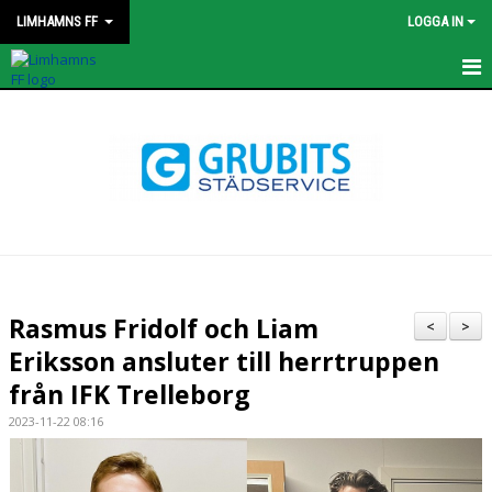
LIMHAMNS FF
LOGGA IN
HEM
NYHETER
KONTAKT
STYRELSEN
OM KLUBBEN
Rasmus Fridolf och Liam
<
>
Eriksson ansluter till herrtruppen
KALENDER
från IFK Trelleborg
MATCHER
2023-11-22 08:16
PROFILKLÄDER