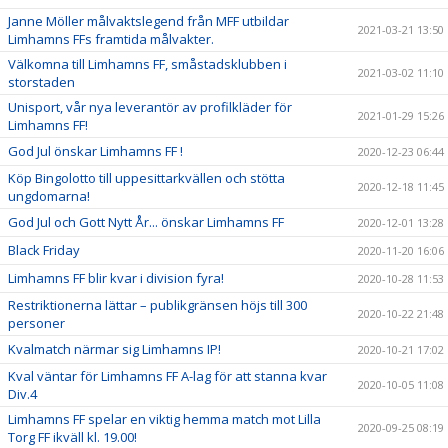
Janne Möller målvaktslegend från MFF utbildar
2021-03-21 13:50
Limhamns FFs framtida målvakter.
Välkomna till Limhamns FF, småstadsklubben i
2021-03-02 11:10
storstaden
Unisport, vår nya leverantör av profilkläder för
2021-01-29 15:26
Limhamns FF!
God Jul önskar Limhamns FF !
2020-12-23 06:44
Köp Bingolotto till uppesittarkvällen och stötta
2020-12-18 11:45
ungdomarna!
God Jul och Gott Nytt År... önskar Limhamns FF
2020-12-01 13:28
Black Friday
2020-11-20 16:06
Limhamns FF blir kvar i division fyra!
2020-10-28 11:53
Restriktionerna lättar – publikgränsen höjs till 300
2020-10-22 21:48
personer
Kvalmatch närmar sig Limhamns IP!
2020-10-21 17:02
Kval väntar för Limhamns FF A-lag för att stanna kvar
2020-10-05 11:08
Div.4
Limhamns FF spelar en viktig hemma match mot Lilla
2020-09-25 08:19
Torg FF ikväll kl. 19.00!