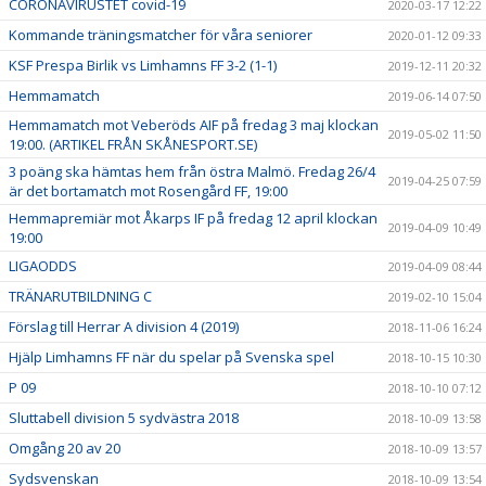
CORONAVIRUSTET covid-19
2020-03-17 12:22
Kommande träningsmatcher för våra seniorer
2020-01-12 09:33
KSF Prespa Birlik vs Limhamns FF 3-2 (1-1)
2019-12-11 20:32
Hemmamatch
2019-06-14 07:50
Hemmamatch mot Veberöds AIF på fredag 3 maj klockan
2019-05-02 11:50
19:00. (ARTIKEL FRÅN SKÅNESPORT.SE)
3 poäng ska hämtas hem från östra Malmö. Fredag 26/4
2019-04-25 07:59
är det bortamatch mot Rosengård FF, 19:00
Hemmapremiär mot Åkarps IF på fredag 12 april klockan
2019-04-09 10:49
19:00
LIGAODDS
2019-04-09 08:44
TRÄNARUTBILDNING C
2019-02-10 15:04
Förslag till Herrar A division 4 (2019)
2018-11-06 16:24
Hjälp Limhamns FF när du spelar på Svenska spel
2018-10-15 10:30
P 09
2018-10-10 07:12
Sluttabell division 5 sydvästra 2018
2018-10-09 13:58
Omgång 20 av 20
2018-10-09 13:57
Sydsvenskan
2018-10-09 13:54