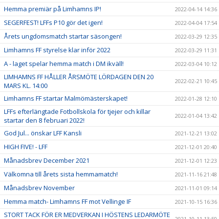
Hemma premiär på Limhamns IP!
2022-04-14 14:36
SEGERFEST! LFFs P10 gör det igen!
2022-04-04 17:54
Årets ungdomsmatch startar säsongen!
2022-03-29 12:35
Limhamns FF styrelse klar inför 2022
2022-03-29 11:31
A - laget spelar hemma match i DM ikväll!
2022-03-04 10:12
LIMHAMNS FF HÅLLER ÅRSMÖTE LÖRDAGEN DEN 20
2022-02-21 10:45
MARS KL. 14:00
Limhamns FF startar Malmömästerskapet!
2022-01-28 12:10
LFFs efterlängtade Fotbollskola för tjejer och killar
2022-01-04 13:42
startar den 8 februari 2022!
God Jul... önskar LFF Kansli
2021-12-21 13:02
HIGH FIVE! - LFF
2021-12-01 20:40
Månadsbrev December 2021
2021-12-01 12:23
Välkomna till årets sista hemmamatch!
2021-11-16 21:48
Månadsbrev November
2021-11-01 09:14
Hemma match- Limhamns FF mot Vellinge IF
2021-10-15 16:36
STORT TACK FÖR ER MEDVERKAN I HÖSTENS LEDARMÖTE
2021-10-11 13:50