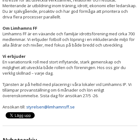
Meriterande är utbildning inom träning, idrott, ekonomi eller ledarskap.
Du är självgående, proaktiv och har god förmåga att prioritera och
driva flera processer parallellt.
Om Limhamns FF
Limhamns FF är en växande och familjär idrottsförening med cirka 700
medlemmar. Vi erbjuder fotboll och löpning i en inkluderande miljö för
alla åldrar och nivåer, med fokus på både bredd och utveckling.
Vi erbjuder
En variationsrik roll med stort inflytande, stark gemenskap och
möjlighet att utveckla både rollen och föreningen. Hos oss gör du
verklig skillnad – varje dag.
Tjänsten är på heltid med placering i våra lokaler vid Limhamns IP. Vi
tillämpar provanställning om 6 månader och lön enligt
överenskommelse. Sista dag för ansökan 27/5 -26.
Ansökan till:
styrelsen@limhamnsff.se
Nyhetsarkiv