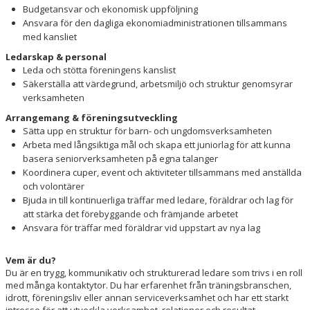
Budgetansvar och ekonomisk uppföljning
Ansvara för den dagliga ekonomiadministrationen tillsammans
med kansliet
Ledarskap & personal
Leda och stötta föreningens kanslist
Säkerställa att värdegrund, arbetsmiljö och struktur genomsyrar
verksamheten
Arrangemang & föreningsutveckling
Sätta upp en struktur för barn- och ungdomsverksamheten
Arbeta med långsiktiga mål och skapa ett juniorlag för att kunna
basera seniorverksamheten på egna talanger
Koordinera cuper, event och aktiviteter tillsammans med anställda
och volontärer
Bjuda in till kontinuerliga träffar med ledare, föräldrar och lag för
att stärka det förebyggande och främjande arbetet
Ansvara för träffar med föräldrar vid uppstart av nya lag
Vem är du?
Du är en trygg, kommunikativ och strukturerad ledare som trivs i en roll
med många kontaktytor. Du har erfarenhet från träningsbranschen,
idrott, föreningsliv eller annan serviceverksamhet och har ett starkt
intresse för att utveckla verksamhet, relationer och resultat.