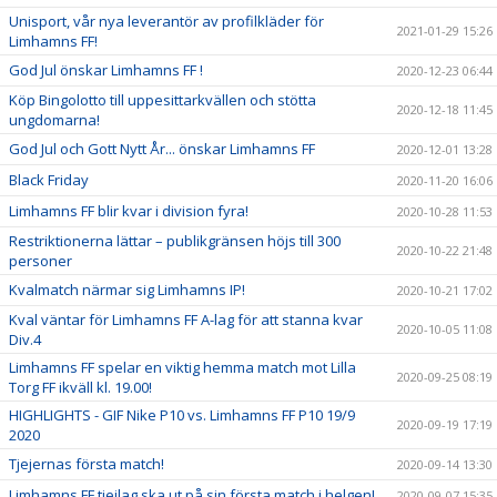
Unisport, vår nya leverantör av profilkläder för
2021-01-29 15:26
Limhamns FF!
God Jul önskar Limhamns FF !
2020-12-23 06:44
Köp Bingolotto till uppesittarkvällen och stötta
2020-12-18 11:45
ungdomarna!
God Jul och Gott Nytt År... önskar Limhamns FF
2020-12-01 13:28
Black Friday
2020-11-20 16:06
Limhamns FF blir kvar i division fyra!
2020-10-28 11:53
Restriktionerna lättar – publikgränsen höjs till 300
2020-10-22 21:48
personer
Kvalmatch närmar sig Limhamns IP!
2020-10-21 17:02
Kval väntar för Limhamns FF A-lag för att stanna kvar
2020-10-05 11:08
Div.4
Limhamns FF spelar en viktig hemma match mot Lilla
2020-09-25 08:19
Torg FF ikväll kl. 19.00!
HIGHLIGHTS - GIF Nike P10 vs. Limhamns FF P10 19/9
2020-09-19 17:19
2020
Tjejernas första match!
2020-09-14 13:30
Limhamns FF tjejlag ska ut på sin första match i helgen!
2020-09-07 15:35