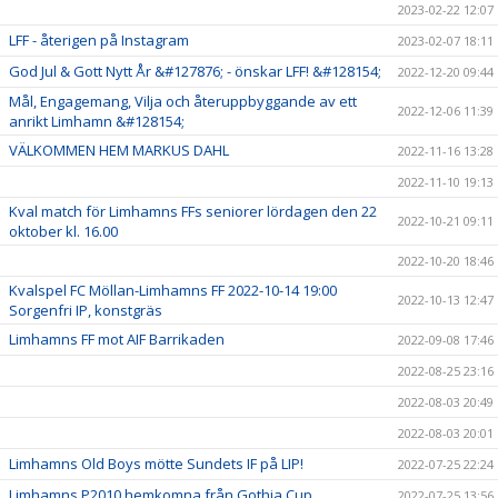
2023-02-22 12:07
LFF - återigen på Instagram
2023-02-07 18:11
God Jul & Gott Nytt År &#127876; - önskar LFF! &#128154;
2022-12-20 09:44
Mål, Engagemang, Vilja och återuppbyggande av ett
2022-12-06 11:39
anrikt Limhamn &#128154;
VÄLKOMMEN HEM MARKUS DAHL
2022-11-16 13:28
2022-11-10 19:13
Kval match för Limhamns FFs seniorer lördagen den 22
2022-10-21 09:11
oktober kl. 16.00
2022-10-20 18:46
Kvalspel FC Möllan-Limhamns FF 2022-10-14 19:00
2022-10-13 12:47
Sorgenfri IP, konstgräs
Limhamns FF mot AIF Barrikaden
2022-09-08 17:46
2022-08-25 23:16
2022-08-03 20:49
2022-08-03 20:01
Limhamns Old Boys mötte Sundets IF på LIP!
2022-07-25 22:24
Limhamns P2010 hemkomna från Gothia Cup
2022-07-25 13:56