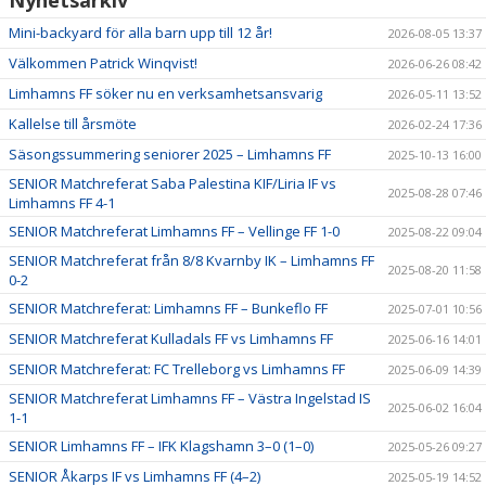
Mini-backyard för alla barn upp till 12 år!
2026-08-05 13:37
Välkommen Patrick Winqvist!
2026-06-26 08:42
Limhamns FF söker nu en verksamhetsansvarig
2026-05-11 13:52
Kallelse till årsmöte
2026-02-24 17:36
Säsongssummering seniorer 2025 – Limhamns FF
2025-10-13 16:00
SENIOR Matchreferat Saba Palestina KIF/Liria IF vs
2025-08-28 07:46
Limhamns FF 4-1
SENIOR Matchreferat Limhamns FF – Vellinge FF 1-0
2025-08-22 09:04
SENIOR Matchreferat från 8/8 Kvarnby IK – Limhamns FF
2025-08-20 11:58
0-2
SENIOR Matchreferat: Limhamns FF – Bunkeflo FF
2025-07-01 10:56
SENIOR Matchreferat Kulladals FF vs Limhamns FF
2025-06-16 14:01
SENIOR Matchreferat: FC Trelleborg vs Limhamns FF
2025-06-09 14:39
SENIOR Matchreferat Limhamns FF – Västra Ingelstad IS
2025-06-02 16:04
1-1
SENIOR Limhamns FF – IFK Klagshamn 3–0 (1–0)
2025-05-26 09:27
SENIOR Åkarps IF vs Limhamns FF (4–2)
2025-05-19 14:52