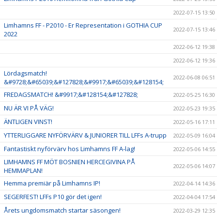
2022-07-15 13:50
Limhamns FF - P2010 - Er Representation i GOTHIA CUP
2022-07-15 13:46
2022
2022-06-12 19:38
2022-06-12 19:36
Lördagsmatch!
2022-06-08 06:51
&#9728;&#65039;&#127828;&#9917;&#65039;&#128154;
FREDAGSMATCH! &#9917;&#128154;&#127828;
2022-05-25 16:30
NU ÄR VI PÅ VÄG!
2022-05-23 19:35
ÄNTLIGEN VINST!
2022-05-16 17:11
YTTERLIGGARE NYFÖRVÄRV & JUNIORER TILL LFFs A-trupp
2022-05-09 16:04
Fantastiskt nyförvärv hos Limhamns FF A-lag!
2022-05-06 14:55
LIMHAMNS FF MÖT BOSNIEN HERCEGIVINA PÅ
2022-05-06 14:07
HEMMAPLAN!
Hemma premiär på Limhamns IP!
2022-04-14 14:36
SEGERFEST! LFFs P10 gör det igen!
2022-04-04 17:54
Årets ungdomsmatch startar säsongen!
2022-03-29 12:35