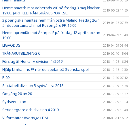
2019-06-14 07:50
Hemmamatch mot Veberöds AIF på fredag 3 maj klockan
2019-05-02 11:50
19:00. (ARTIKEL FRÅN SKÅNESPORT.SE)
3 poäng ska hämtas hem från östra Malmö. Fredag 26/4
2019-04-25 07:59
är det bortamatch mot Rosengård FF, 19:00
Hemmapremiär mot Åkarps IF på fredag 12 april klockan
2019-04-09 10:49
19:00
LIGAODDS
2019-04-09 08:44
TRÄNARUTBILDNING C
2019-02-10 15:04
Förslag till Herrar A division 4 (2019)
2018-11-06 16:24
Hjälp Limhamns FF när du spelar på Svenska spel
2018-10-15 10:30
P 09
2018-10-10 07:12
Sluttabell division 5 sydvästra 2018
2018-10-09 13:58
Omgång 20 av 20
2018-10-09 13:57
Sydsvenskan
2018-10-09 13:54
Seriesegrare och division 4 2019
2018-10-09 13:48
Vi fortsätter övertyga i DM
2018-03-11 16:52
DMgruppspel
2018-03-09 08:31