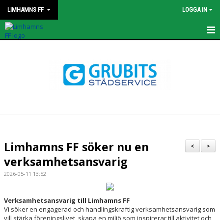
LIMHAMNS FF
LOGGA IN
HEM
NYHETER
KONTAKT
STYRELSEN
OM KLUBBEN
Limhamns FF söker nu en
<
>
verksamhetsansvarig
KALENDER
2026-05-11 13:52
MATCHER
Verksamhetsansvarig till Limhamns FF
PROFILKLÄDER
Vi söker en engagerad och handlingskraftig verksamhetsansvarig som
vill stärka föreningslivet, skapa en miljö som inspirerar till aktivitet och