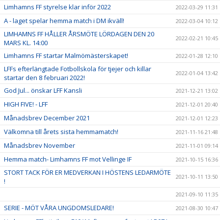
Limhamns FF styrelse klar inför 2022
2022-03-29 11:31
A - laget spelar hemma match i DM ikväll!
2022-03-04 10:12
LIMHAMNS FF HÅLLER ÅRSMÖTE LÖRDAGEN DEN 20
2022-02-21 10:45
MARS KL. 14:00
Limhamns FF startar Malmömästerskapet!
2022-01-28 12:10
LFFs efterlängtade Fotbollskola för tjejer och killar
2022-01-04 13:42
startar den 8 februari 2022!
God Jul... önskar LFF Kansli
2021-12-21 13:02
HIGH FIVE! - LFF
2021-12-01 20:40
Månadsbrev December 2021
2021-12-01 12:23
Välkomna till årets sista hemmamatch!
2021-11-16 21:48
Månadsbrev November
2021-11-01 09:14
Hemma match- Limhamns FF mot Vellinge IF
2021-10-15 16:36
STORT TACK FÖR ER MEDVERKAN I HÖSTENS LEDARMÖTE
2021-10-11 13:50
!
2021-09-10 11:35
SERIE - MÖT VÅRA UNGDOMSLEDARE!
2021-08-30 10:47