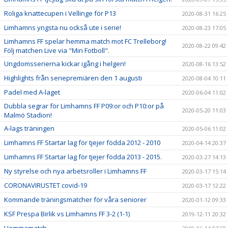
Roliga knattecupen i Vellinge för P13
2020-08-31 16:25
Limhamns yngsta nu också ute i serie!
2020-08-23 17:05
Limhamns FF spelar hemma match mot FC Trelleborg!
2020-08-22 09:42
Följ matchen Live via "Min Fotboll".
Ungdomsserierna kickar igång i helgen!
2020-08-16 13:52
Highlights från seriepremiären den 1 augusti
2020-08-04 10:11
Padel med A-laget
2020-06-04 11:02
Dubbla segrar för Limhamns FF P09:or och P10:or på
2020-05-20 11:03
Malmö Stadion!
A-lags träningen
2020-05-06 11:02
Limhamns FF Startar lag för tjejer födda 2012 - 2010
2020-04-14 20:37
Limhamns FF Startar lag för tjejer födda 2013 - 2015.
2020-03-27 14:13
Ny styrelse och nya arbetsroller i Limhamns FF
2020-03-17 15:14
CORONAVIRUSTET covid-19
2020-03-17 12:22
Kommande träningsmatcher för våra seniorer
2020-01-12 09:33
KSF Prespa Birlik vs Limhamns FF 3-2 (1-1)
2019-12-11 20:32
Hemmamatch