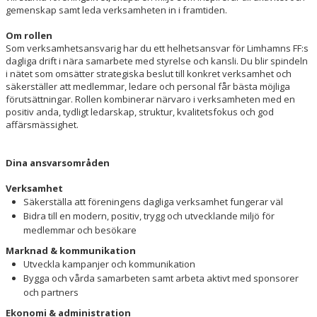
AVGIFTER
gemenskap samt leda verksamheten in i framtiden.
ANMÄLAN
Om rollen
Som verksamhetsansvarig har du ett helhetsansvar för Limhamns FF:s
dagliga drift i nära samarbete med styrelse och kansli. Du blir spindeln
LIMHAMN BACKYARD ULTRA
i nätet som omsätter strategiska beslut till konkret verksamhet och
säkerställer att medlemmar, ledare och personal får bästa möjliga
förutsättningar. Rollen kombinerar närvaro i verksamheten med en
positiv anda, tydligt ledarskap, struktur, kvalitetsfokus och god
affärsmässighet.
Dina ansvarsområden
Verksamhet
Säkerställa att föreningens dagliga verksamhet fungerar väl
Bidra till en modern, positiv, trygg och utvecklande miljö för
medlemmar och besökare
Marknad & kommunikation
Utveckla kampanjer och kommunikation
Bygga och vårda samarbeten samt arbeta aktivt med sponsorer
och partners
Ekonomi & administration