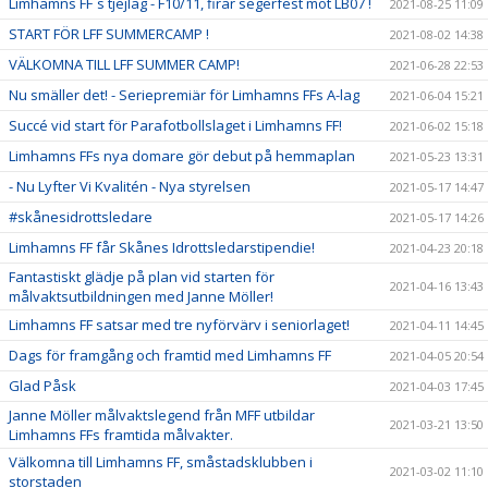
Limhamns FF´s tjejlag - F10/11, firar segerfest mot LB07 !
2021-08-25 11:09
START FÖR LFF SUMMERCAMP !
2021-08-02 14:38
VÄLKOMNA TILL LFF SUMMER CAMP!
2021-06-28 22:53
Nu smäller det! - Seriepremiär för Limhamns FFs A-lag
2021-06-04 15:21
Succé vid start för Parafotbollslaget i Limhamns FF!
2021-06-02 15:18
Limhamns FFs nya domare gör debut på hemmaplan
2021-05-23 13:31
- Nu Lyfter Vi Kvalitén - Nya styrelsen
2021-05-17 14:47
#skånesidrottsledare
2021-05-17 14:26
Limhamns FF får Skånes Idrottsledarstipendie!
2021-04-23 20:18
Fantastiskt glädje på plan vid starten för
2021-04-16 13:43
målvaktsutbildningen med Janne Möller!
Limhamns FF satsar med tre nyförvärv i seniorlaget!
2021-04-11 14:45
Dags för framgång och framtid med Limhamns FF
2021-04-05 20:54
Glad Påsk
2021-04-03 17:45
Janne Möller målvaktslegend från MFF utbildar
2021-03-21 13:50
Limhamns FFs framtida målvakter.
Välkomna till Limhamns FF, småstadsklubben i
2021-03-02 11:10
storstaden