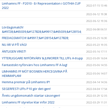
Limhamns FF - P2010 - Er Representation i GOTHIA CUP
2022-07-15 13:46
2022
2022-06-12 19:38
2022-06-12 19:36
Lördagsmatch!
2022-06-08 06:51
&#9728;&#65039;&#127828;&#9917;&#65039;&#128154;
FREDAGSMATCH! &#9917;&#128154;&#127828;
2022-05-25 16:30
NU ÄR VI PÅ VÄG!
2022-05-23 19:35
ÄNTLIGEN VINST!
2022-05-16 17:11
YTTERLIGGARE NYFÖRVÄRV & JUNIORER TILL LFFs A-trupp
2022-05-09 16:04
Fantastiskt nyförvärv hos Limhamns FF A-lag!
2022-05-06 14:55
LIMHAMNS FF MÖT BOSNIEN HERCEGIVINA PÅ
2022-05-06 14:07
HEMMAPLAN!
Hemma premiär på Limhamns IP!
2022-04-14 14:36
SEGERFEST! LFFs P10 gör det igen!
2022-04-04 17:54
Årets ungdomsmatch startar säsongen!
2022-03-29 12:35
Limhamns FF styrelse klar inför 2022
2022-03-29 11:31