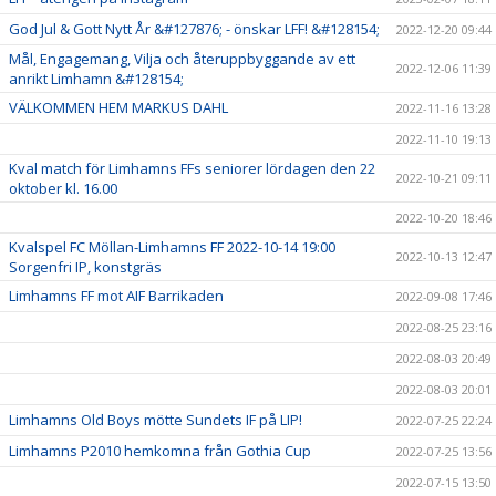
God Jul & Gott Nytt År &#127876; - önskar LFF! &#128154;
2022-12-20 09:44
Mål, Engagemang, Vilja och återuppbyggande av ett
2022-12-06 11:39
anrikt Limhamn &#128154;
VÄLKOMMEN HEM MARKUS DAHL
2022-11-16 13:28
2022-11-10 19:13
Kval match för Limhamns FFs seniorer lördagen den 22
2022-10-21 09:11
oktober kl. 16.00
2022-10-20 18:46
Kvalspel FC Möllan-Limhamns FF 2022-10-14 19:00
2022-10-13 12:47
Sorgenfri IP, konstgräs
Limhamns FF mot AIF Barrikaden
2022-09-08 17:46
2022-08-25 23:16
2022-08-03 20:49
2022-08-03 20:01
Limhamns Old Boys mötte Sundets IF på LIP!
2022-07-25 22:24
Limhamns P2010 hemkomna från Gothia Cup
2022-07-25 13:56
2022-07-15 13:50