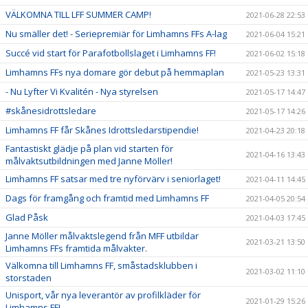
VÄLKOMNA TILL LFF SUMMER CAMP!
2021-06-28 22:53
Nu smäller det! - Seriepremiär för Limhamns FFs A-lag
2021-06-04 15:21
Succé vid start för Parafotbollslaget i Limhamns FF!
2021-06-02 15:18
Limhamns FFs nya domare gör debut på hemmaplan
2021-05-23 13:31
- Nu Lyfter Vi Kvalitén - Nya styrelsen
2021-05-17 14:47
#skånesidrottsledare
2021-05-17 14:26
Limhamns FF får Skånes Idrottsledarstipendie!
2021-04-23 20:18
Fantastiskt glädje på plan vid starten för
2021-04-16 13:43
målvaktsutbildningen med Janne Möller!
Limhamns FF satsar med tre nyförvärv i seniorlaget!
2021-04-11 14:45
Dags för framgång och framtid med Limhamns FF
2021-04-05 20:54
Glad Påsk
2021-04-03 17:45
Janne Möller målvaktslegend från MFF utbildar
2021-03-21 13:50
Limhamns FFs framtida målvakter.
Välkomna till Limhamns FF, småstadsklubben i
2021-03-02 11:10
storstaden
Unisport, vår nya leverantör av profilkläder för
2021-01-29 15:26
Limhamns FF!