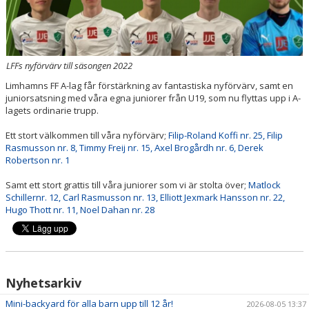
LFFs nyförvärv till säsongen 2022
Limhamns FF A-lag får förstärkning av fantastiska nyförvärv, samt en
juniorsatsning med våra egna juniorer från U19, som nu flyttas upp i A-
lagets ordinarie trupp.
Ett stort välkommen till våra nyförvärv;
Filip-Roland Koffi nr. 25,
Filip
Rasmusson nr. 8,
Timmy Freij nr. 15,
Axel Brogårdh nr. 6,
Derek
Robertson nr. 1
Samt ett stort grattis till våra juniorer som vi är stolta över;
Matlock
Schillernr. 12,
Carl Rasmusson nr. 13,
Elliott Jexmark Hansson nr. 22,
Hugo Thott nr. 11,
Noel Dahan nr. 28
Nyhetsarkiv
Mini-backyard för alla barn upp till 12 år!
2026-08-05 13:37