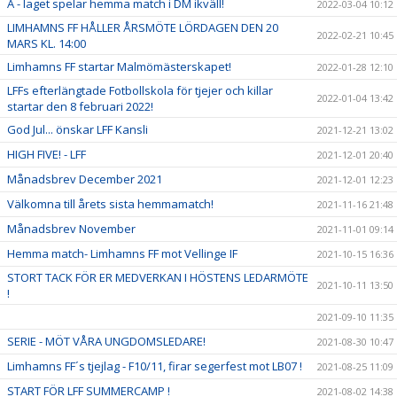
A - laget spelar hemma match i DM ikväll!
2022-03-04 10:12
LIMHAMNS FF HÅLLER ÅRSMÖTE LÖRDAGEN DEN 20
2022-02-21 10:45
MARS KL. 14:00
Limhamns FF startar Malmömästerskapet!
2022-01-28 12:10
LFFs efterlängtade Fotbollskola för tjejer och killar
2022-01-04 13:42
startar den 8 februari 2022!
God Jul... önskar LFF Kansli
2021-12-21 13:02
HIGH FIVE! - LFF
2021-12-01 20:40
Månadsbrev December 2021
2021-12-01 12:23
Välkomna till årets sista hemmamatch!
2021-11-16 21:48
Månadsbrev November
2021-11-01 09:14
Hemma match- Limhamns FF mot Vellinge IF
2021-10-15 16:36
STORT TACK FÖR ER MEDVERKAN I HÖSTENS LEDARMÖTE
2021-10-11 13:50
!
2021-09-10 11:35
SERIE - MÖT VÅRA UNGDOMSLEDARE!
2021-08-30 10:47
Limhamns FF´s tjejlag - F10/11, firar segerfest mot LB07 !
2021-08-25 11:09
START FÖR LFF SUMMERCAMP !
2021-08-02 14:38