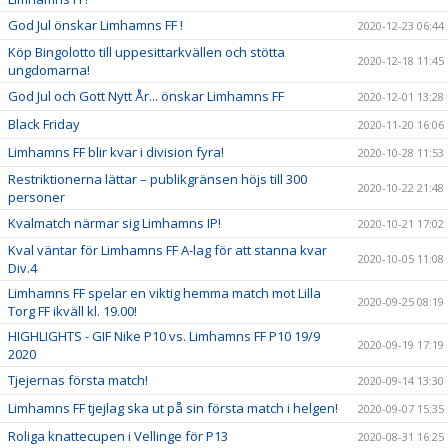
God Jul önskar Limhamns FF !
2020-12-23 06:44
Köp Bingolotto till uppesittarkvällen och stötta
2020-12-18 11:45
ungdomarna!
God Jul och Gott Nytt År... önskar Limhamns FF
2020-12-01 13:28
Black Friday
2020-11-20 16:06
Limhamns FF blir kvar i division fyra!
2020-10-28 11:53
Restriktionerna lättar – publikgränsen höjs till 300
2020-10-22 21:48
personer
Kvalmatch närmar sig Limhamns IP!
2020-10-21 17:02
Kval väntar för Limhamns FF A-lag för att stanna kvar
2020-10-05 11:08
Div.4
Limhamns FF spelar en viktig hemma match mot Lilla
2020-09-25 08:19
Torg FF ikväll kl. 19.00!
HIGHLIGHTS - GIF Nike P10 vs. Limhamns FF P10 19/9
2020-09-19 17:19
2020
Tjejernas första match!
2020-09-14 13:30
Limhamns FF tjejlag ska ut på sin första match i helgen!
2020-09-07 15:35
Roliga knattecupen i Vellinge för P13
2020-08-31 16:25