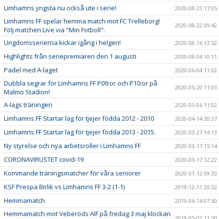
Limhamns yngsta nu också ute i serie!
2020-08-23 17:05
Limhamns FF spelar hemma match mot FC Trelleborg!
2020-08-22 09:42
Följ matchen Live via "Min Fotboll".
Ungdomsserierna kickar igång i helgen!
2020-08-16 13:52
Highlights från seriepremiären den 1 augusti
2020-08-04 10:11
Padel med A-laget
2020-06-04 11:02
Dubbla segrar för Limhamns FF P09:or och P10:or på
2020-05-20 11:03
Malmö Stadion!
A-lags träningen
2020-05-06 11:02
Limhamns FF Startar lag för tjejer födda 2012 - 2010
2020-04-14 20:37
Limhamns FF Startar lag för tjejer födda 2013 - 2015.
2020-03-27 14:13
Ny styrelse och nya arbetsroller i Limhamns FF
2020-03-17 15:14
CORONAVIRUSTET covid-19
2020-03-17 12:22
Kommande träningsmatcher för våra seniorer
2020-01-12 09:33
KSF Prespa Birlik vs Limhamns FF 3-2 (1-1)
2019-12-11 20:32
Hemmamatch
2019-06-14 07:50
Hemmamatch mot Veberöds AIF på fredag 3 maj klockan
2019-05-02 11:50