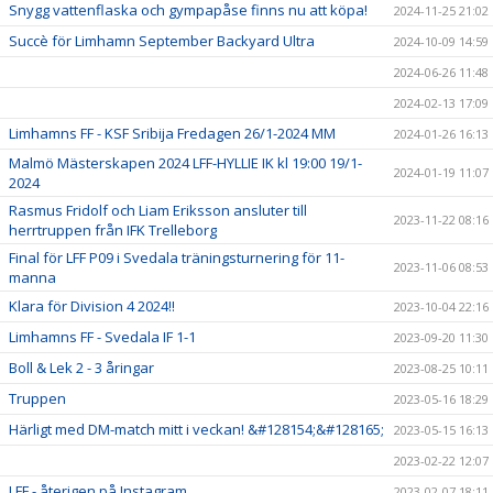
Snygg vattenflaska och gympapåse finns nu att köpa!
2024-11-25 21:02
Succè för Limhamn September Backyard Ultra
2024-10-09 14:59
2024-06-26 11:48
2024-02-13 17:09
Limhamns FF - KSF Sribija Fredagen 26/1-2024 MM
2024-01-26 16:13
Malmö Mästerskapen 2024 LFF-HYLLIE IK kl 19:00 19/1-
2024-01-19 11:07
2024
Rasmus Fridolf och Liam Eriksson ansluter till
2023-11-22 08:16
herrtruppen från IFK Trelleborg
Final för LFF P09 i Svedala träningsturnering för 11-
2023-11-06 08:53
manna
Klara för Division 4 2024!!
2023-10-04 22:16
Limhamns FF - Svedala IF 1-1
2023-09-20 11:30
Boll & Lek 2 - 3 åringar
2023-08-25 10:11
Truppen
2023-05-16 18:29
Härligt med DM-match mitt i veckan! &#128154;&#128165;
2023-05-15 16:13
2023-02-22 12:07
LFF - återigen på Instagram
2023-02-07 18:11