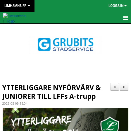
LIMHAMNS FF
LOGGA IN
HEM
NYHETER
KONTAKT
STYRELSEN
OM KLUBBEN
YTTERLIGGARE NYFÖRVÄRV &
<
>
JUNIORER TILL LFFs A-trupp
KALENDER
2022-05-09 16:04
MATCHER
PROFILKLÄDER