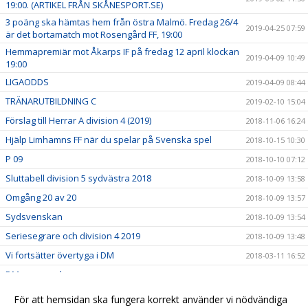
19:00. (ARTIKEL FRÅN SKÅNESPORT.SE)
3 poäng ska hämtas hem från östra Malmö. Fredag 26/4
2019-04-25 07:59
är det bortamatch mot Rosengård FF, 19:00
Hemmapremiär mot Åkarps IF på fredag 12 april klockan
2019-04-09 10:49
19:00
LIGAODDS
2019-04-09 08:44
TRÄNARUTBILDNING C
2019-02-10 15:04
Förslag till Herrar A division 4 (2019)
2018-11-06 16:24
Hjälp Limhamns FF när du spelar på Svenska spel
2018-10-15 10:30
P 09
2018-10-10 07:12
Sluttabell division 5 sydvästra 2018
2018-10-09 13:58
Omgång 20 av 20
2018-10-09 13:57
Sydsvenskan
2018-10-09 13:54
Seriesegrare och division 4 2019
2018-10-09 13:48
Vi fortsätter övertyga i DM
2018-03-11 16:52
DMgruppspel
2018-03-09 08:31
Bilder från LB07 Indoorcup P-09 Wihlborgs arena
2018-02-06 11:42
För att hemsidan ska fungera korrekt använder vi nödvändiga