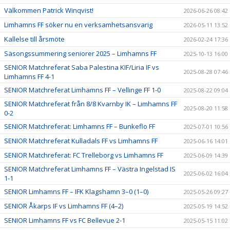
Välkommen Patrick Winqvist!
2026-06-26 08:42
Limhamns FF söker nu en verksamhetsansvarig
2026-05-11 13:52
Kallelse till årsmöte
2026-02-24 17:36
Säsongssummering seniorer 2025 – Limhamns FF
2025-10-13 16:00
SENIOR Matchreferat Saba Palestina KIF/Liria IF vs
2025-08-28 07:46
Limhamns FF 4-1
SENIOR Matchreferat Limhamns FF – Vellinge FF 1-0
2025-08-22 09:04
SENIOR Matchreferat från 8/8 Kvarnby IK – Limhamns FF
2025-08-20 11:58
0-2
SENIOR Matchreferat: Limhamns FF – Bunkeflo FF
2025-07-01 10:56
SENIOR Matchreferat Kulladals FF vs Limhamns FF
2025-06-16 14:01
SENIOR Matchreferat: FC Trelleborg vs Limhamns FF
2025-06-09 14:39
SENIOR Matchreferat Limhamns FF – Västra Ingelstad IS
2025-06-02 16:04
1-1
SENIOR Limhamns FF – IFK Klagshamn 3–0 (1–0)
2025-05-26 09:27
SENIOR Åkarps IF vs Limhamns FF (4–2)
2025-05-19 14:52
SENIOR Limhamns FF vs FC Bellevue 2-1
2025-05-15 11:02