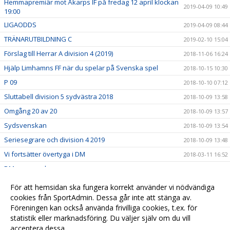
Hemmapremiär mot Åkarps IF på fredag 12 april klockan
2019-04-09 10:49
19:00
LIGAODDS
2019-04-09 08:44
TRÄNARUTBILDNING C
2019-02-10 15:04
Förslag till Herrar A division 4 (2019)
2018-11-06 16:24
Hjälp Limhamns FF när du spelar på Svenska spel
2018-10-15 10:30
P 09
2018-10-10 07:12
Sluttabell division 5 sydvästra 2018
2018-10-09 13:58
Omgång 20 av 20
2018-10-09 13:57
Sydsvenskan
2018-10-09 13:54
Seriesegrare och division 4 2019
2018-10-09 13:48
Vi fortsätter övertyga i DM
2018-03-11 16:52
DMgruppspel
2018-03-09 08:31
Bilder från LB07 Indoorcup P-09 Wihlborgs arena
2018-02-06 11:42
För att hemsidan ska fungera korrekt använder vi nödvändiga
ÅRSMÖTE LIMHAMNS FF
cookies från SportAdmin. Dessa går inte att stänga av.
2018-02-02 14:54
Föreningen kan också använda frivilliga cookies, t.ex. för
Tack för era generösa bidrag!
2018-01-18 08:38
statistik eller marknadsföring. Du väljer själv om du vill
acceptera dessa.