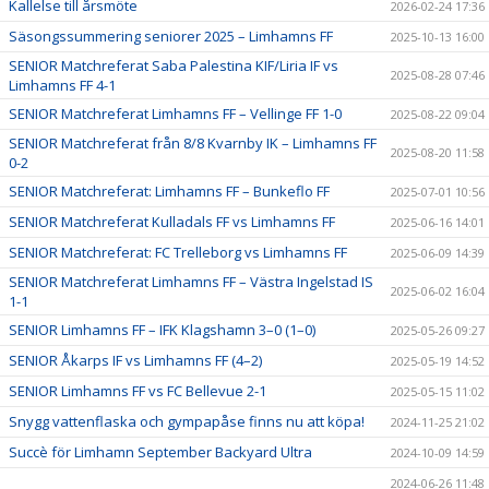
Kallelse till årsmöte
2026-02-24 17:36
Säsongssummering seniorer 2025 – Limhamns FF
2025-10-13 16:00
SENIOR Matchreferat Saba Palestina KIF/Liria IF vs
2025-08-28 07:46
Limhamns FF 4-1
SENIOR Matchreferat Limhamns FF – Vellinge FF 1-0
2025-08-22 09:04
SENIOR Matchreferat från 8/8 Kvarnby IK – Limhamns FF
2025-08-20 11:58
0-2
SENIOR Matchreferat: Limhamns FF – Bunkeflo FF
2025-07-01 10:56
SENIOR Matchreferat Kulladals FF vs Limhamns FF
2025-06-16 14:01
SENIOR Matchreferat: FC Trelleborg vs Limhamns FF
2025-06-09 14:39
SENIOR Matchreferat Limhamns FF – Västra Ingelstad IS
2025-06-02 16:04
1-1
SENIOR Limhamns FF – IFK Klagshamn 3–0 (1–0)
2025-05-26 09:27
SENIOR Åkarps IF vs Limhamns FF (4–2)
2025-05-19 14:52
SENIOR Limhamns FF vs FC Bellevue 2-1
2025-05-15 11:02
Snygg vattenflaska och gympapåse finns nu att köpa!
2024-11-25 21:02
Succè för Limhamn September Backyard Ultra
2024-10-09 14:59
2024-06-26 11:48