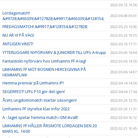
2022-06-12 19:36
Lördagsmatch!
2022-06-08 06:51
&#9728;&#65039;&#127828;&#9917;&#65039;&#128154;
FREDAGSMATCH! &#9917;&#128154;&#127828;
2022-05-25 16:30
NU ÄR VI PÅ VÄG!
2022-05-23 19:35
ÄNTLIGEN VINST!
2022-05-16 17:11
YTTERLIGGARE NYFÖRVÄRV & JUNIORER TILL LFFs A-trupp
2022-05-09 16:04
Fantastiskt nyförvärv hos Limhamns FF A-lag!
2022-05-06 14:55
LIMHAMNS FF MÖT BOSNIEN HERCEGIVINA PÅ
2022-05-06 14:07
HEMMAPLAN!
Hemma premiär på Limhamns IP!
2022-04-14 14:36
SEGERFEST! LFFs P10 gör det igen!
2022-04-04 17:54
Årets ungdomsmatch startar säsongen!
2022-03-29 12:35
Limhamns FF styrelse klar inför 2022
2022-03-29 11:31
A - laget spelar hemma match i DM ikväll!
2022-03-04 10:12
LIMHAMNS FF HÅLLER ÅRSMÖTE LÖRDAGEN DEN 20
2022-02-21 10:45
MARS KL. 14:00