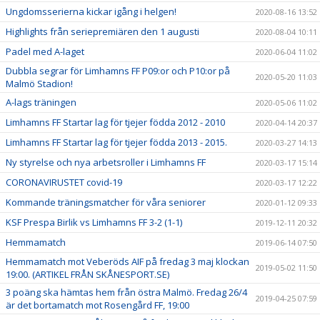
Ungdomsserierna kickar igång i helgen!
2020-08-16 13:52
Highlights från seriepremiären den 1 augusti
2020-08-04 10:11
Padel med A-laget
2020-06-04 11:02
Dubbla segrar för Limhamns FF P09:or och P10:or på
2020-05-20 11:03
Malmö Stadion!
A-lags träningen
2020-05-06 11:02
Limhamns FF Startar lag för tjejer födda 2012 - 2010
2020-04-14 20:37
Limhamns FF Startar lag för tjejer födda 2013 - 2015.
2020-03-27 14:13
Ny styrelse och nya arbetsroller i Limhamns FF
2020-03-17 15:14
CORONAVIRUSTET covid-19
2020-03-17 12:22
Kommande träningsmatcher för våra seniorer
2020-01-12 09:33
KSF Prespa Birlik vs Limhamns FF 3-2 (1-1)
2019-12-11 20:32
Hemmamatch
2019-06-14 07:50
Hemmamatch mot Veberöds AIF på fredag 3 maj klockan
2019-05-02 11:50
19:00. (ARTIKEL FRÅN SKÅNESPORT.SE)
3 poäng ska hämtas hem från östra Malmö. Fredag 26/4
2019-04-25 07:59
är det bortamatch mot Rosengård FF, 19:00