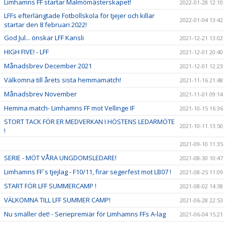
Limhamns FF startar Malmömästerskapet!
2022-01-28 12:10
LFFs efterlängtade Fotbollskola för tjejer och killar
2022-01-04 13:42
startar den 8 februari 2022!
God Jul... önskar LFF Kansli
2021-12-21 13:02
HIGH FIVE! - LFF
2021-12-01 20:40
Månadsbrev December 2021
2021-12-01 12:23
Välkomna till årets sista hemmamatch!
2021-11-16 21:48
Månadsbrev November
2021-11-01 09:14
Hemma match- Limhamns FF mot Vellinge IF
2021-10-15 16:36
STORT TACK FÖR ER MEDVERKAN I HÖSTENS LEDARMÖTE
2021-10-11 13:50
!
2021-09-10 11:35
SERIE - MÖT VÅRA UNGDOMSLEDARE!
2021-08-30 10:47
Limhamns FF´s tjejlag - F10/11, firar segerfest mot LB07 !
2021-08-25 11:09
START FÖR LFF SUMMERCAMP !
2021-08-02 14:38
VÄLKOMNA TILL LFF SUMMER CAMP!
2021-06-28 22:53
Nu smäller det! - Seriepremiär för Limhamns FFs A-lag
2021-06-04 15:21