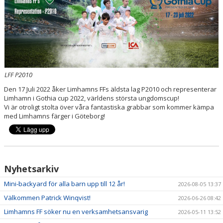
AVGIFTER
ANMÄLAN
LIMHAMN BACKYARD ULTRA
LFF P2010
Den 17 Juli 2022 åker Limhamns FFs äldsta lag P2010 och representerar
Limhamn i Gothia cup 2022, världens största ungdomscup!
Vi är otroligt stolta över våra fantastiska grabbar som kommer kämpa
med Limhamns färger i Göteborg!
Nyhetsarkiv
Mini-backyard för alla barn upp till 12 år!
2026-08-05 13:37
Välkommen Patrick Winqvist!
2026-06-26 08:42
Limhamns FF söker nu en verksamhetsansvarig
2026-05-11 13:52