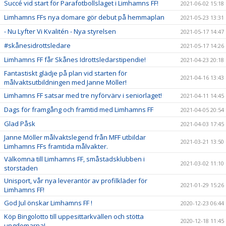
Succé vid start för Parafotbollslaget i Limhamns FF!
2021-06-02 15:18
Limhamns FFs nya domare gör debut på hemmaplan
2021-05-23 13:31
- Nu Lyfter Vi Kvalitén - Nya styrelsen
2021-05-17 14:47
#skånesidrottsledare
2021-05-17 14:26
Limhamns FF får Skånes Idrottsledarstipendie!
2021-04-23 20:18
Fantastiskt glädje på plan vid starten för
2021-04-16 13:43
målvaktsutbildningen med Janne Möller!
Limhamns FF satsar med tre nyförvärv i seniorlaget!
2021-04-11 14:45
Dags för framgång och framtid med Limhamns FF
2021-04-05 20:54
Glad Påsk
2021-04-03 17:45
Janne Möller målvaktslegend från MFF utbildar
2021-03-21 13:50
Limhamns FFs framtida målvakter.
Välkomna till Limhamns FF, småstadsklubben i
2021-03-02 11:10
storstaden
Unisport, vår nya leverantör av profilkläder för
2021-01-29 15:26
Limhamns FF!
God Jul önskar Limhamns FF !
2020-12-23 06:44
Köp Bingolotto till uppesittarkvällen och stötta
2020-12-18 11:45
ungdomarna!