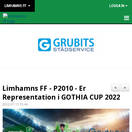
LIMHAMNS FF
LOGGA IN
HEM
NYHETER
KONTAKT
STYRELSEN
OM KLUBBEN
Limhamns FF - P2010 - Er
<
>
Representation i GOTHIA CUP 2022
KALENDER
2022-07-15 13:46
MATCHER
PROFILKLÄDER