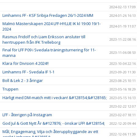
2024-02-13 17:09
Limhamns FF - KSF Sribija Fredagen 26/1-2024 MM
2024-01-26 16:13
Malmö Mästerskapen 2024 LFF-HYLLIE IK kl 19:00 19/1-
2024-01-19 11:07
2024
Rasmus Fridolf och Liam Eriksson ansluter till
2023-11-22 08:16
herrtruppen från IFK Trelleborg
Final för LFF P09 i Svedala träningsturnering för 11-
2023-11-06 08:53
manna
Klara för Division 4 2024!!
2023-10-04 22:16
Limhamns FF - Svedala IF 1-1
2023-09-20 11:30
Boll & Lek 2 - 3 åringar
2023-08-25 10:11
Truppen
2023-05-16 18:29
Härligt med DM-match mitt i veckan! &#128154;&#128165;
2023-05-15 16:13
2023-02-22 12:07
LFF - återigen på Instagram
2023-02-07 18:11
God Jul & Gott Nytt År &#127876; - önskar LFF! &#128154;
2022-12-20 09:44
Mål, Engagemang, Vilja och återuppbyggande av ett
2022-12-06 11:39