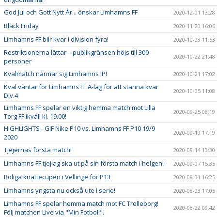
God Jul och Gott Nytt År... önskar Limhamns FF
2020-12-01 13:28
Black Friday
2020-11-20 16:06
Limhamns FF blir kvar i division fyra!
2020-10-28 11:53
Restriktionerna lättar – publikgränsen höjs till 300
2020-10-22 21:48
personer
Kvalmatch närmar sig Limhamns IP!
2020-10-21 17:02
Kval väntar för Limhamns FF A-lag för att stanna kvar
2020-10-05 11:08
Div.4
Limhamns FF spelar en viktig hemma match mot Lilla
2020-09-25 08:19
Torg FF ikväll kl. 19.00!
HIGHLIGHTS - GIF Nike P10 vs. Limhamns FF P10 19/9
2020-09-19 17:19
2020
Tjejernas första match!
2020-09-14 13:30
Limhamns FF tjejlag ska ut på sin första match i helgen!
2020-09-07 15:35
Roliga knattecupen i Vellinge för P13
2020-08-31 16:25
Limhamns yngsta nu också ute i serie!
2020-08-23 17:05
Limhamns FF spelar hemma match mot FC Trelleborg!
2020-08-22 09:42
Följ matchen Live via "Min Fotboll".