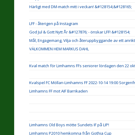
Härligt med DM-match mitt i veckan! &#128154;&#128165;
LFF - återigen på Instagram
God Jul & Gott Nytt År &#127876; - önskar LFF! &#128154;
Mål, Engagemang, Vilja och återuppbyggande av ett anri
VÄLKOMMEN HEM MARKUS DAHL
Kval match för Limhamns FFs seniorer lördagen den 22 okt
Kvalspel FC Möllan-Limhamns FF 2022-10-14 19:00 Sorgenfri
Limhamns FF mot AIF Barrikaden
Limhamns Old Boys mötte Sundets IF på LIP!
Limhamns P2010 hemkomna från Gothia Cup