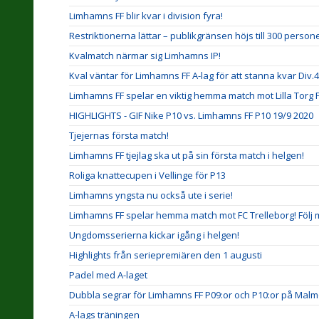
Limhamns FF blir kvar i division fyra!
Restriktionerna lättar – publikgränsen höjs till 300 person
Kvalmatch närmar sig Limhamns IP!
Kval väntar för Limhamns FF A-lag för att stanna kvar Div.4
Limhamns FF spelar en viktig hemma match mot Lilla Torg FF 
HIGHLIGHTS - GIF Nike P10 vs. Limhamns FF P10 19/9 2020
Tjejernas första match!
Limhamns FF tjejlag ska ut på sin första match i helgen!
Roliga knattecupen i Vellinge för P13
Limhamns yngsta nu också ute i serie!
Limhamns FF spelar hemma match mot FC Trelleborg! Följ ma
Ungdomsserierna kickar igång i helgen!
Highlights från seriepremiären den 1 augusti
Padel med A-laget
Dubbla segrar för Limhamns FF P09:or och P10:or på Malm
A-lags träningen