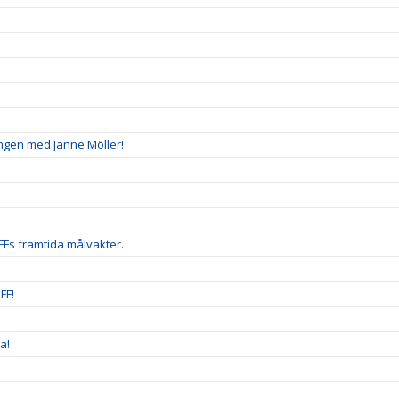
ingen med Janne Möller!
FFs framtida målvakter.
FF!
a!