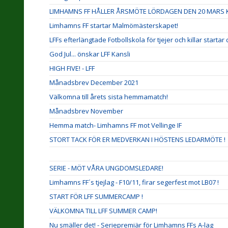
LIMHAMNS FF HÅLLER ÅRSMÖTE LÖRDAGEN DEN 20 MARS KL
Limhamns FF startar Malmömästerskapet!
LFFs efterlängtade Fotbollskola för tjejer och killar startar
God Jul... önskar LFF Kansli
HIGH FIVE! - LFF
Månadsbrev December 2021
Välkomna till årets sista hemmamatch!
Månadsbrev November
Hemma match- Limhamns FF mot Vellinge IF
STORT TACK FÖR ER MEDVERKAN I HÖSTENS LEDARMÖTE !
SERIE - MÖT VÅRA UNGDOMSLEDARE!
Limhamns FF´s tjejlag - F10/11, firar segerfest mot LB07 !
START FÖR LFF SUMMERCAMP !
VÄLKOMNA TILL LFF SUMMER CAMP!
Nu smäller det! - Seriepremiär för Limhamns FFs A-lag