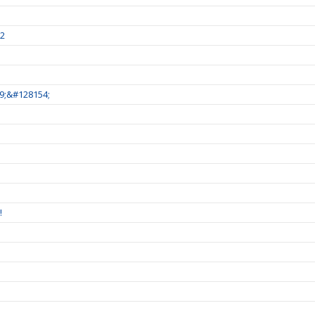
22
9;&#128154;
!