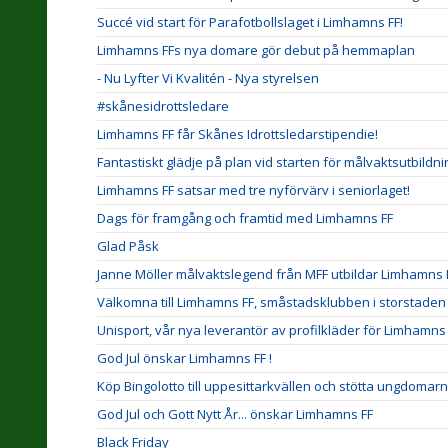
Succé vid start för Parafotbollslaget i Limhamns FF!
Limhamns FFs nya domare gör debut på hemmaplan
- Nu Lyfter Vi Kvalitén - Nya styrelsen
#skånesidrottsledare
Limhamns FF får Skånes Idrottsledarstipendie!
Fantastiskt glädje på plan vid starten för målvaktsutbildn
Limhamns FF satsar med tre nyförvärv i seniorlaget!
Dags för framgång och framtid med Limhamns FF
Glad Påsk
Janne Möller målvaktslegend från MFF utbildar Limhamns 
Välkomna till Limhamns FF, småstadsklubben i storstaden
Unisport, vår nya leverantör av profilkläder för Limhamns 
God Jul önskar Limhamns FF !
Köp Bingolotto till uppesittarkvällen och stötta ungdomarn
God Jul och Gott Nytt År... önskar Limhamns FF
Black Friday