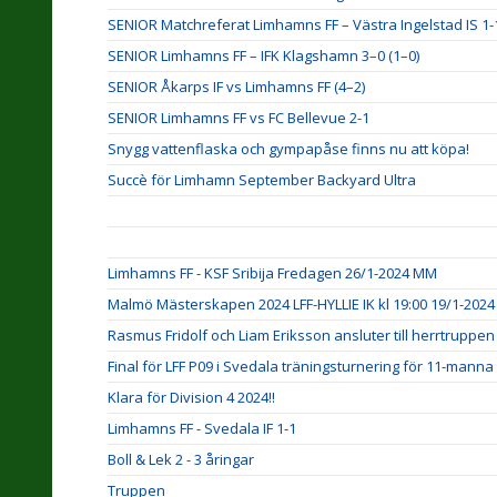
SENIOR Matchreferat Limhamns FF – Västra Ingelstad IS 1-
SENIOR Limhamns FF – IFK Klagshamn 3–0 (1–0)
SENIOR Åkarps IF vs Limhamns FF (4–2)
SENIOR Limhamns FF vs FC Bellevue 2-1
Snygg vattenflaska och gympapåse finns nu att köpa!
Succè för Limhamn September Backyard Ultra
Limhamns FF - KSF Sribija Fredagen 26/1-2024 MM
Malmö Mästerskapen 2024 LFF-HYLLIE IK kl 19:00 19/1-2024
Rasmus Fridolf och Liam Eriksson ansluter till herrtruppen 
Final för LFF P09 i Svedala träningsturnering för 11-manna
Klara för Division 4 2024!!
Limhamns FF - Svedala IF 1-1
Boll & Lek 2 - 3 åringar
Truppen