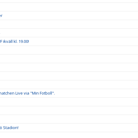
er
ikväll kl. 19.00!
tchen Live via "Min Fotboll".
ö Stadion!