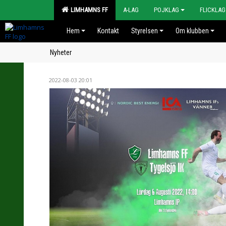
LIMHAMNS FF
A-LAG
POJKLAG
FLICKLAG
Hem
Kontakt
Styrelsen
Om klubben
Nyheter
2022-08-03 20:01