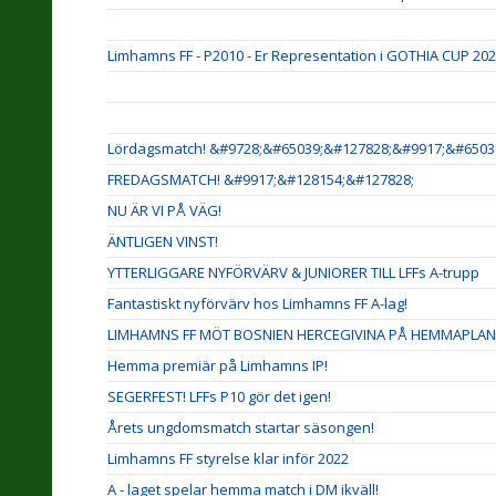
Limhamns FF - P2010 - Er Representation i GOTHIA CUP 20
Lördagsmatch! &#9728;&#65039;&#127828;&#9917;&#6503
FREDAGSMATCH! &#9917;&#128154;&#127828;
NU ÄR VI PÅ VÄG!
ÄNTLIGEN VINST!
YTTERLIGGARE NYFÖRVÄRV & JUNIORER TILL LFFs A-trupp
Fantastiskt nyförvärv hos Limhamns FF A-lag!
LIMHAMNS FF MÖT BOSNIEN HERCEGIVINA PÅ HEMMAPLAN
Hemma premiär på Limhamns IP!
SEGERFEST! LFFs P10 gör det igen!
Årets ungdomsmatch startar säsongen!
Limhamns FF styrelse klar inför 2022
A - laget spelar hemma match i DM ikväll!