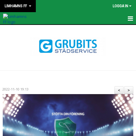
LIMHAMNS FF
LOGGA IN
HEM
NYHETER
KONTAKT
STYRELSEN
OM KLUBBEN
2022-11-10 19:13
<
>
KALENDER
MATCHER
PROFILKLÄDER