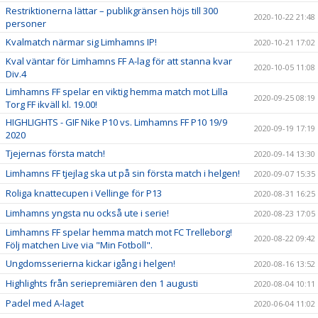
Restriktionerna lättar – publikgränsen höjs till 300
2020-10-22 21:48
personer
Kvalmatch närmar sig Limhamns IP!
2020-10-21 17:02
Kval väntar för Limhamns FF A-lag för att stanna kvar
2020-10-05 11:08
Div.4
Limhamns FF spelar en viktig hemma match mot Lilla
2020-09-25 08:19
Torg FF ikväll kl. 19.00!
HIGHLIGHTS - GIF Nike P10 vs. Limhamns FF P10 19/9
2020-09-19 17:19
2020
Tjejernas första match!
2020-09-14 13:30
Limhamns FF tjejlag ska ut på sin första match i helgen!
2020-09-07 15:35
Roliga knattecupen i Vellinge för P13
2020-08-31 16:25
Limhamns yngsta nu också ute i serie!
2020-08-23 17:05
Limhamns FF spelar hemma match mot FC Trelleborg!
2020-08-22 09:42
Följ matchen Live via "Min Fotboll".
Ungdomsserierna kickar igång i helgen!
2020-08-16 13:52
Highlights från seriepremiären den 1 augusti
2020-08-04 10:11
Padel med A-laget
2020-06-04 11:02