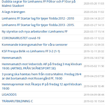
Dubbla segrar för Limhamns FF P09:or och P10:or på
2020-05-20 11:03
Malmö Stadion!
A-lags träningen
2020-05-06 11:02
Limhamns FF Startar lag för tjejer födda 2012 - 2010
2020-04-14 20:37
Limhamns FF Startar lag för tjejer födda 2013 - 2015.
2020-03-27 14:13
Ny styrelse och nya arbetsroller i Limhamns FF
2020-03-17 15:14
CORONAVIRUSTET covid-19
2020-03-17 12:22
Kommande träningsmatcher för våra seniorer
2020-01-12 09:33
KSF Prespa Birlik vs Limhamns FF 3-2 (1-1)
2019-12-11 20:32
Hemmamatch
2019-06-14 07:50
Hemmamatch mot Veberöds AIF på fredag 3 maj klockan
2019-05-02 11:50
19:00. (ARTIKEL FRÅN SKÅNESPORT.SE)
3 poäng ska hämtas hem från östra Malmö. Fredag 26/4
2019-04-25 07:59
är det bortamatch mot Rosengård FF, 19:00
Hemmapremiär mot Åkarps IF på fredag 12 april klockan
2019-04-09 10:49
19:00
LIGAODDS
2019-04-09 08:44
TRÄNARUTBILDNING C
2019-02-10 15:04