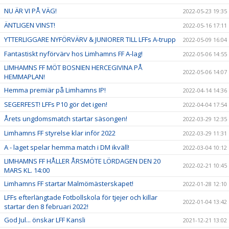
NU ÄR VI PÅ VÄG!
2022-05-23 19:35
ÄNTLIGEN VINST!
2022-05-16 17:11
YTTERLIGGARE NYFÖRVÄRV & JUNIORER TILL LFFs A-trupp
2022-05-09 16:04
Fantastiskt nyförvärv hos Limhamns FF A-lag!
2022-05-06 14:55
LIMHAMNS FF MÖT BOSNIEN HERCEGIVINA PÅ
2022-05-06 14:07
HEMMAPLAN!
Hemma premiär på Limhamns IP!
2022-04-14 14:36
SEGERFEST! LFFs P10 gör det igen!
2022-04-04 17:54
Årets ungdomsmatch startar säsongen!
2022-03-29 12:35
Limhamns FF styrelse klar inför 2022
2022-03-29 11:31
A - laget spelar hemma match i DM ikväll!
2022-03-04 10:12
LIMHAMNS FF HÅLLER ÅRSMÖTE LÖRDAGEN DEN 20
2022-02-21 10:45
MARS KL. 14:00
Limhamns FF startar Malmömästerskapet!
2022-01-28 12:10
LFFs efterlängtade Fotbollskola för tjejer och killar
2022-01-04 13:42
startar den 8 februari 2022!
God Jul... önskar LFF Kansli
2021-12-21 13:02