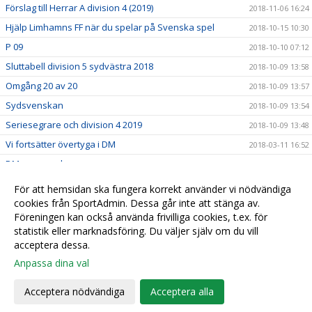
Förslag till Herrar A division 4 (2019)
2018-11-06 16:24
Hjälp Limhamns FF när du spelar på Svenska spel
2018-10-15 10:30
P 09
2018-10-10 07:12
Sluttabell division 5 sydvästra 2018
2018-10-09 13:58
Omgång 20 av 20
2018-10-09 13:57
Sydsvenskan
2018-10-09 13:54
Seriesegrare och division 4 2019
2018-10-09 13:48
Vi fortsätter övertyga i DM
2018-03-11 16:52
DMgruppspel
2018-03-09 08:31
Bilder från LB07 Indoorcup P-09 Wihlborgs arena
2018-02-06 11:42
För att hemsidan ska fungera korrekt använder vi nödvändiga
ÅRSMÖTE LIMHAMNS FF
cookies från SportAdmin. Dessa går inte att stänga av.
2018-02-02 14:54
Föreningen kan också använda frivilliga cookies, t.ex. för
Tack för era generösa bidrag!
2018-01-18 08:38
statistik eller marknadsföring. Du väljer själv om du vill
acceptera dessa.
Anpassa dina val
Cookie-
Gå till
inställningar
Webbversion
Acceptera nödvändiga
Acceptera alla