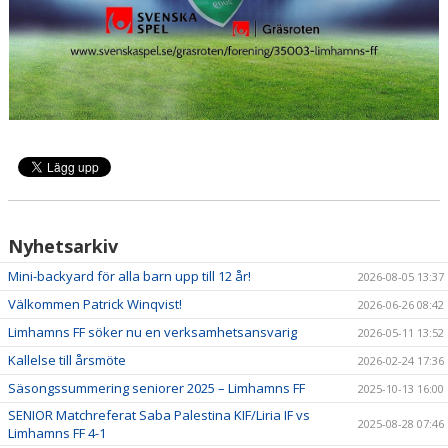
AVGIFTER
ANMÄLAN
LIMHAMN BACKYARD ULTRA
Nyhetsarkiv
Mini-backyard för alla barn upp till 12 år!
2026-08-05 13:37
Välkommen Patrick Winqvist!
2026-06-26 08:42
Limhamns FF söker nu en verksamhetsansvarig
2026-05-11 13:52
Kallelse till årsmöte
2026-02-24 17:36
Säsongssummering seniorer 2025 – Limhamns FF
2025-10-13 16:00
SENIOR Matchreferat Saba Palestina KIF/Liria IF vs
2025-08-28 07:46
Limhamns FF 4-1