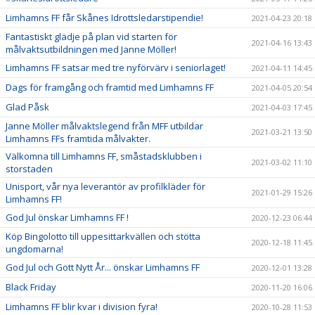
Limhamns FF får Skånes Idrottsledarstipendie!
2021-04-23 20:18
Fantastiskt glädje på plan vid starten för
2021-04-16 13:43
målvaktsutbildningen med Janne Möller!
Limhamns FF satsar med tre nyförvärv i seniorlaget!
2021-04-11 14:45
Dags för framgång och framtid med Limhamns FF
2021-04-05 20:54
Glad Påsk
2021-04-03 17:45
Janne Möller målvaktslegend från MFF utbildar
2021-03-21 13:50
Limhamns FFs framtida målvakter.
Välkomna till Limhamns FF, småstadsklubben i
2021-03-02 11:10
storstaden
Unisport, vår nya leverantör av profilkläder för
2021-01-29 15:26
Limhamns FF!
God Jul önskar Limhamns FF !
2020-12-23 06:44
Köp Bingolotto till uppesittarkvällen och stötta
2020-12-18 11:45
ungdomarna!
God Jul och Gott Nytt År... önskar Limhamns FF
2020-12-01 13:28
Black Friday
2020-11-20 16:06
Limhamns FF blir kvar i division fyra!
2020-10-28 11:53