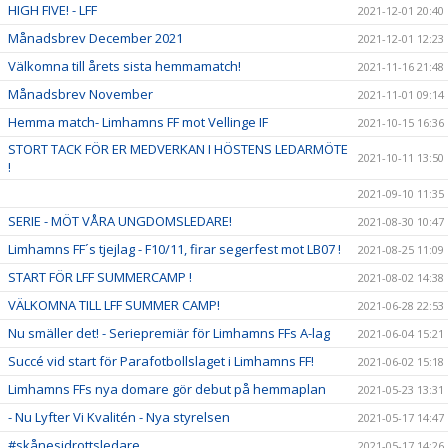
HIGH FIVE! - LFF
2021-12-01 20:40
Månadsbrev December 2021
2021-12-01 12:23
Välkomna till årets sista hemmamatch!
2021-11-16 21:48
Månadsbrev November
2021-11-01 09:14
Hemma match- Limhamns FF mot Vellinge IF
2021-10-15 16:36
STORT TACK FÖR ER MEDVERKAN I HÖSTENS LEDARMÖTE
2021-10-11 13:50
!
2021-09-10 11:35
SERIE - MÖT VÅRA UNGDOMSLEDARE!
2021-08-30 10:47
Limhamns FF´s tjejlag - F10/11, firar segerfest mot LB07 !
2021-08-25 11:09
START FÖR LFF SUMMERCAMP !
2021-08-02 14:38
VÄLKOMNA TILL LFF SUMMER CAMP!
2021-06-28 22:53
Nu smäller det! - Seriepremiär för Limhamns FFs A-lag
2021-06-04 15:21
Succé vid start för Parafotbollslaget i Limhamns FF!
2021-06-02 15:18
Limhamns FFs nya domare gör debut på hemmaplan
2021-05-23 13:31
- Nu Lyfter Vi Kvalitén - Nya styrelsen
2021-05-17 14:47
#skånesidrottsledare
2021-05-17 14:26