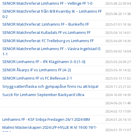
SENIOR Matchreferat Limhamns FF – Vellinge FF 1-0
2025-08-22 09:04
SENIOR Matchreferat från 8/8 Kvarnby IK – Limhamns FF
2025-08-20 11:58
0-2
SENIOR Matchreferat: Limhamns FF – Bunkeflo FF
2025-07-01 10:56
SENIOR Matchreferat Kulladals FF vs Limhamns FF
2025-06-16 14:01
SENIOR Matchreferat: FC Trelleborg vs Limhamns FF
2025-06-09 14:39
SENIOR Matchreferat Limhamns FF – Västra Ingelstad IS
2025-06-02 16:04
1-1
SENIOR Limhamns FF – IFK Klagshamn 3–0 (1–0)
2025-05-26 09:27
SENIOR Åkarps IF vs Limhamns FF (4–2)
2025-05-19 14:52
SENIOR Limhamns FF vs FC Bellevue 2-1
2025-05-15 11:02
Snygg vattenflaska och gympapåse finns nu att köpa!
2024-11-25 21:02
Succè för Limhamn September Backyard Ultra
2024-10-09 14:59
2024-06-26 11:48
2024-02-13 17:09
Limhamns FF - KSF Sribija Fredagen 26/1-2024 MM
2024-01-26 16:13
Malmö Mästerskapen 2024 LFF-HYLLIE IK kl 19:00 19/1-
2024-01-19 11:07