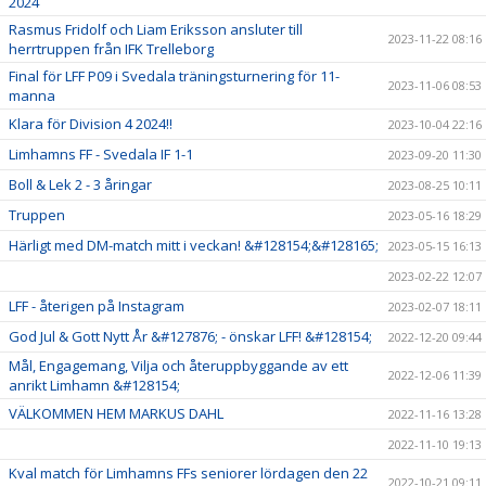
2024
Rasmus Fridolf och Liam Eriksson ansluter till
2023-11-22 08:16
herrtruppen från IFK Trelleborg
Final för LFF P09 i Svedala träningsturnering för 11-
2023-11-06 08:53
manna
Klara för Division 4 2024!!
2023-10-04 22:16
Limhamns FF - Svedala IF 1-1
2023-09-20 11:30
Boll & Lek 2 - 3 åringar
2023-08-25 10:11
Truppen
2023-05-16 18:29
Härligt med DM-match mitt i veckan! &#128154;&#128165;
2023-05-15 16:13
2023-02-22 12:07
LFF - återigen på Instagram
2023-02-07 18:11
God Jul & Gott Nytt År &#127876; - önskar LFF! &#128154;
2022-12-20 09:44
Mål, Engagemang, Vilja och återuppbyggande av ett
2022-12-06 11:39
anrikt Limhamn &#128154;
VÄLKOMMEN HEM MARKUS DAHL
2022-11-16 13:28
2022-11-10 19:13
Kval match för Limhamns FFs seniorer lördagen den 22
2022-10-21 09:11